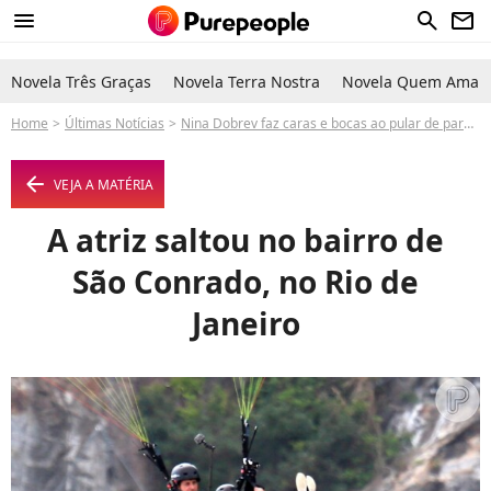
menu
search
newsletter
Novela Três Graças
Novela Terra Nostra
Novela Quem Ama C
Home
Últimas Notícias
Nina Dobrev faz caras e bocas ao pular de parapente no Rio de Janeiro. Fotos!
arrow_left
VEJA A MATÉRIA
A atriz saltou no bairro de
São Conrado, no Rio de
Janeiro