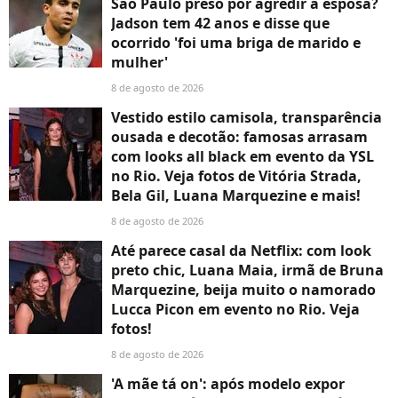
São Paulo preso por agredir a esposa?
Jadson tem 42 anos e disse que
ocorrido 'foi uma briga de marido e
mulher'
8 de agosto de 2026
Vestido estilo camisola, transparência
ousada e decotão: famosas arrasam
com looks all black em evento da YSL
no Rio. Veja fotos de Vitória Strada,
Bela Gil, Luana Marquezine e mais!
8 de agosto de 2026
Até parece casal da Netflix: com look
preto chic, Luana Maia, irmã de Bruna
Marquezine, beija muito o namorado
Lucca Picon em evento no Rio. Veja
fotos!
8 de agosto de 2026
'A mãe tá on': após modelo expor