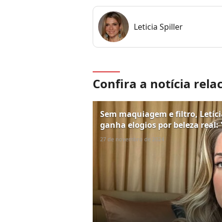
Leticia Spiller
Confira a notícia rela
Sem maquiagem e filtro, Letícia
ganha elogios por beleza real:
27 de novembro de 2024