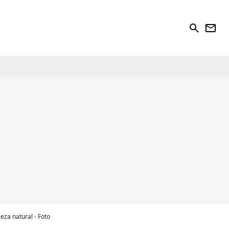
search
newsletter
eza natural - Foto