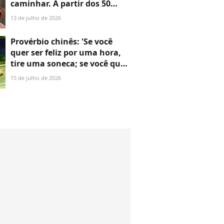
caminhar. A partir dos 50
anos, é absolutamente
13 de julho de 2026
necessário fazer musculação'
Provérbio chinês: 'Se você
quer ser feliz por uma hora,
tire uma soneca; se você quer
ser feliz para o resto da vida,
15 de julho de 2026
ajude alguém'