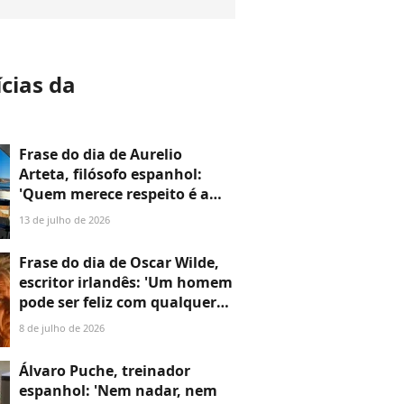
ícias da
a
Frase do dia de Aurelio
Arteta, filósofo espanhol:
'Quem merece respeito é a
pessoa, e com muita
13 de julho de 2026
frequência apesar de suas
opiniões'
Frase do dia de Oscar Wilde,
escritor irlandês: 'Um homem
pode ser feliz com qualquer
mulher, desde que não a ame'
8 de julho de 2026
Álvaro Puche, treinador
espanhol: 'Nem nadar, nem