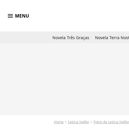
menu
MENU
Novela Três Graças
Novela Terra Nos
Home
Leticia Spiller
Fotos de Leticia Spille