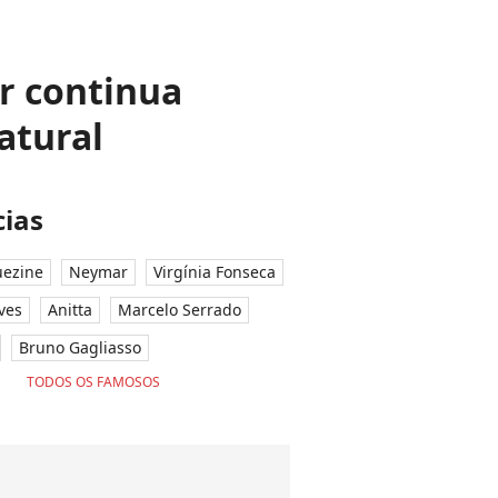
er continua
atural
ias
ezine
Neymar
Virgínia Fonseca
ves
Anitta
Marcelo Serrado
Bruno Gagliasso
TODOS OS FAMOSOS