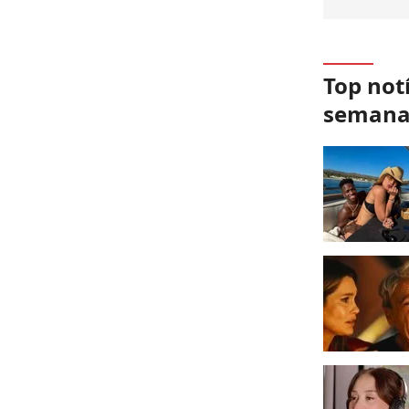
Top not
seman