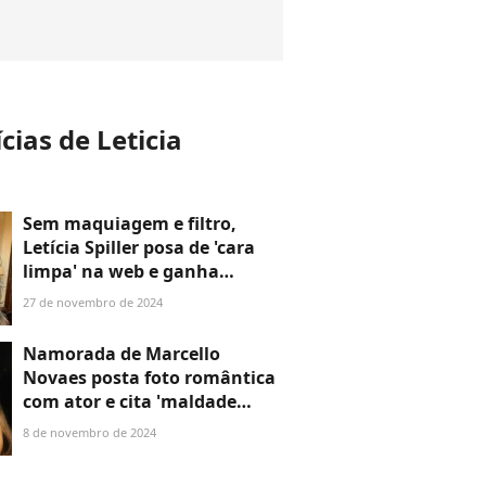
cias de Leticia
Sem maquiagem e filtro,
Letícia Spiller posa de 'cara
limpa' na web e ganha
elogios por beleza real: 'Que
27 de novembro de 2024
mulher perfeita'
Namorada de Marcello
Novaes posta foto romântica
com ator e cita 'maldade
alheia' após fala polêmica de
8 de novembro de 2024
Letícia Spiller na TV