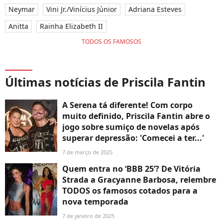
Neymar
Vini Jr./Vinícius Júnior
Adriana Esteves
Anitta
Rainha Elizabeth II
TODOS OS FAMOSOS
Últimas notícias de Priscila Fantin
A Serena tá diferente! Com corpo
muito definido, Priscila Fantin abre o
jogo sobre sumiço de novelas após
superar depressão: 'Comecei a ter...'
7 de março de 2025
Quem entra no ‘BBB 25’? De Vitória
Strada a Gracyanne Barbosa, relembre
TODOS os famosos cotados para a
nova temporada
7 de janeiro de 2025