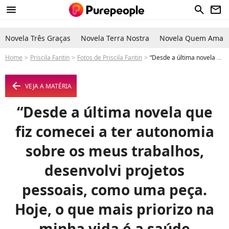
menu
search
newsletter
Novela Três Graças
Novela Terra Nostra
Novela Quem Ama C
Home
Priscila Fantin
Fotos de Priscila Fantin
“Desde a última novela que fiz comecei a ter autonomia sobre os meus trabalhos, desenvolvi projetos pessoais, como uma peça. Hoje, o que mais priorizo na minha vida é a saúde mental”, contou a atriz à coluna GENTE, da Veja, durante a terceira noite de desfiles na Marquês de Sapucaí - Foto
arrow_left
VEJA A MATÉRIA
“Desde a última novela que
fiz comecei a ter autonomia
sobre os meus trabalhos,
desenvolvi projetos
pessoais, como uma peça.
Hoje, o que mais priorizo na
minha vida é a saúde