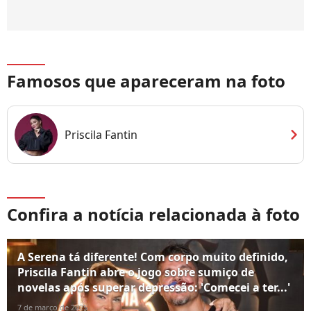
Famosos que apareceram na foto
chevron_right
Priscila Fantin
Confira a notícia relacionada à foto
A Serena tá diferente! Com corpo muito definido,
Priscila Fantin abre o jogo sobre sumiço de
novelas após superar depressão: 'Comecei a ter...'
7 de março de 2025