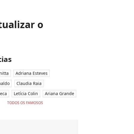
tualizar o
ias
nitta
Adriana Esteves
naldo
Claudia Raia
seca
Letícia Colin
Ariana Grande
TODOS OS FAMOSOS