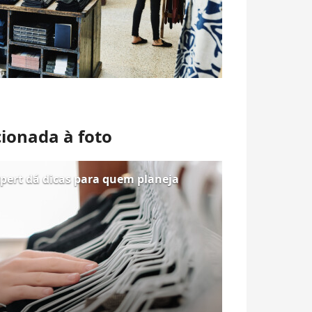
cionada à foto
pert dá dicas para quem planeja