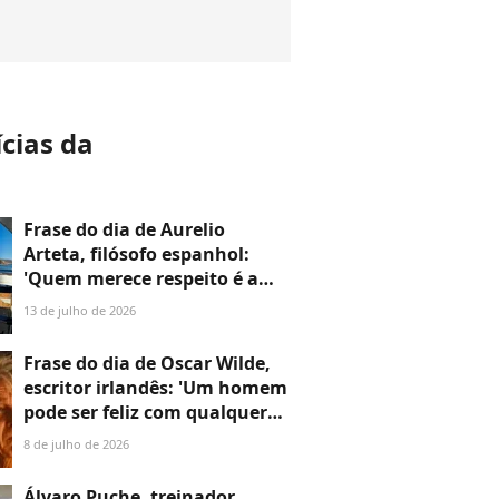
ícias da
a
Frase do dia de Aurelio
Arteta, filósofo espanhol:
'Quem merece respeito é a
pessoa, e com muita
13 de julho de 2026
frequência apesar de suas
opiniões'
Frase do dia de Oscar Wilde,
escritor irlandês: 'Um homem
pode ser feliz com qualquer
mulher, desde que não a ame'
8 de julho de 2026
Álvaro Puche, treinador