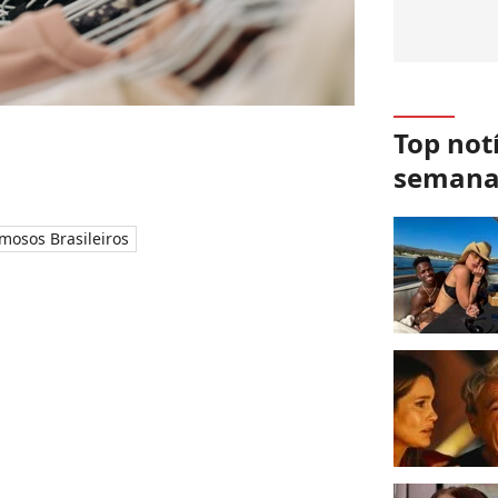
Top not
seman
mosos Brasileiros