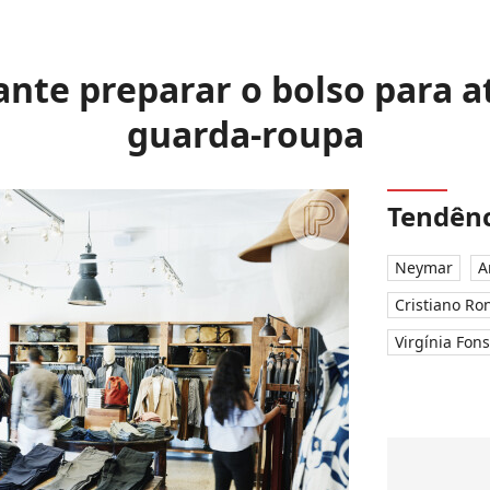
nte preparar o bolso para a
guarda-roupa
Tendênc
Neymar
A
Cristiano Ro
Virgínia Fon