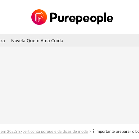
tra
Novela Quem Ama Cuida
 em 2022? Expert conta porque e dá dicas de moda
É importante preparar o bo