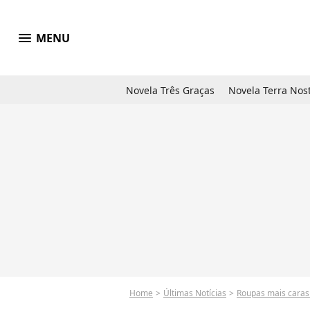
menu
MENU
Novela Três Graças
Novela Terra Nos
Home
Últimas Notícias
Roupas mais caras