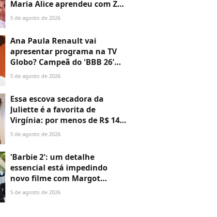
Maria Alice aprendeu com Zé
Felipe e se surpreende: 'Nossa
5 de agosto de 2026
mini adolescente aprendeu
a...'
Ana Paula Renault vai
apresentar programa na TV
Globo? Campeã do 'BBB 26'
falou sobre projetos: 'Podem
5 de agosto de 2026
ter certeza de uma coisa...'
Essa escova secadora da
Juliette é a favorita de
Virgínia: por menos de R$ 140,
ela 'dá pau' em muito secador
5 de agosto de 2026
importado
'Barbie 2': um detalhe
essencial está impedindo
novo filme com Margot
Robbie e Ryan Gosling;
5 de agosto de 2026
atitude de CEO da Warner
Bros aperta prazo da