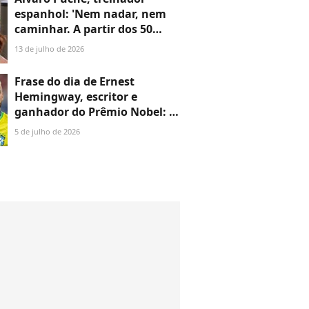
espanhol: 'Nem nadar, nem
caminhar. A partir dos 50
anos, é absolutamente
13 de julho de 2026
necessário fazer musculação'
Frase do dia de Ernest
Hemingway, escritor e
ganhador do Prêmio Nobel: 'A
felicidade nas pessoas
5 de julho de 2026
inteligentes é a coisa mais
rara que conheço'