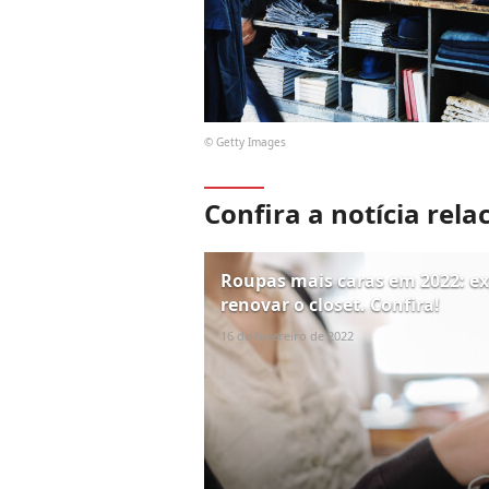
© Getty Images
Confira a notícia rela
Roupas mais caras em 2022: ex
renovar o closet. Confira!
16 de fevereiro de 2022