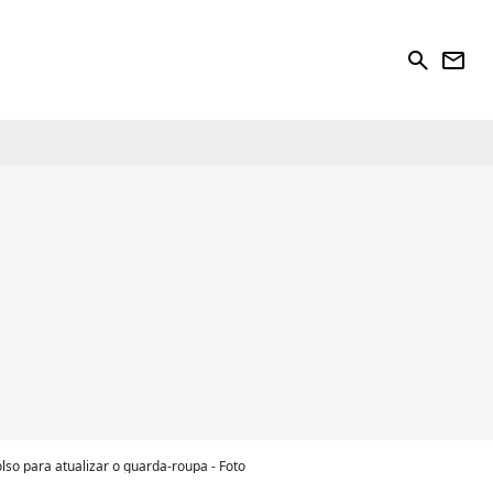
search
newsletter
lso para atualizar o guarda-roupa - Foto