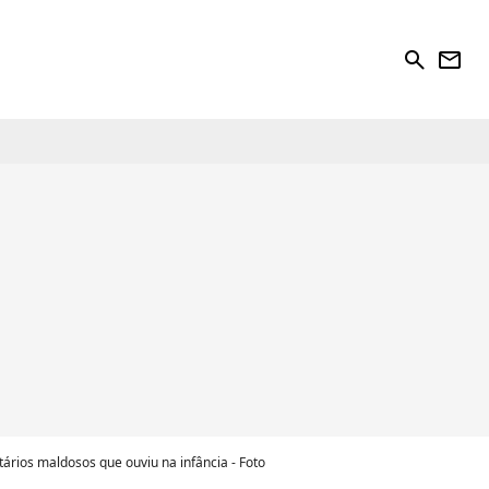
search
newsletter
rios maldosos que ouviu na infância - Foto