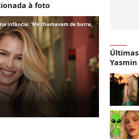
cionada à foto
 na infância: 'Me chamavam de burra,
Últimas
Yasmin