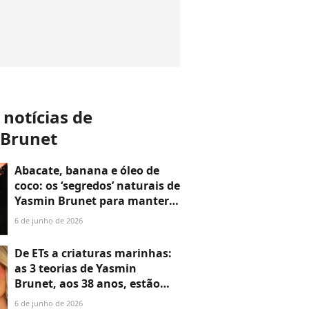
 notícias de
 Brunet
Abacate, banana e óleo de
coco: os ‘segredos’ naturais de
Yasmin Brunet para manter
cabelo de ‘sereia’ radiante aos
6 de junho de 2026
38 anos
De ETs a criaturas marinhas:
as 3 teorias de Yasmin
Brunet, aos 38 anos, estão
longe de ser brincadeira para
6 de junho de 2026