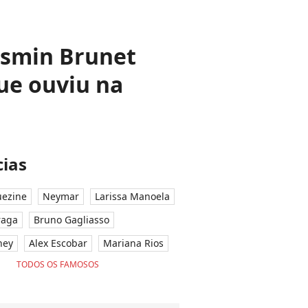
asmin Brunet
ue ouviu na
ias
ezine
Neymar
Larissa Manoela
raga
Bruno Gagliasso
ney
Alex Escobar
Mariana Rios
TODOS OS FAMOSOS