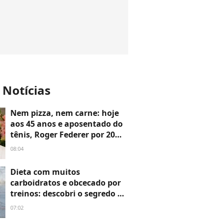
 Notícias
Nem pizza, nem carne: hoje
aos 45 anos e aposentado do
tênis, Roger Federer por 20
anos repetiu o mesmo hábito
08:04
alimentar antes dos jogos
Dieta com muitos
carboidratos e obcecado por
treinos: descobri o segredo do
corpo definido de Shawn
07:02
Mendes aos 28 anos - e é mais