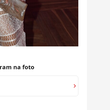
ram na foto
chevron_right