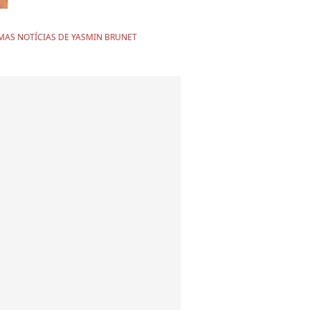
a modelo e podem fazer você
questionar suas certezas
MAS NOTÍCIAS DE YASMIN BRUNET