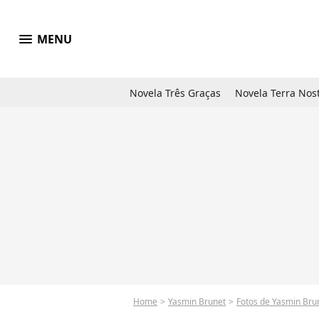
menu
MENU
Novela Três Graças
Novela Terra Nos
Home
Yasmin Brunet
Fotos de Yasmin Bru