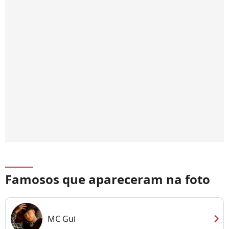
Famosos que apareceram na foto
chevron_right
MC Gui