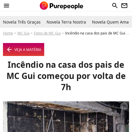
menu
search
newsletter
Novela Três Graças
Novela Terra Nostra
Novela Quem Ama C
Home
MC Gui
Fotos de MC Gui
Incêndio na casa dos pais de MC Gui começou por volta de 7h - Foto
arrow_left
VEJA A MATÉRIA
Incêndio na casa dos pais de
MC Gui começou por volta de
7h