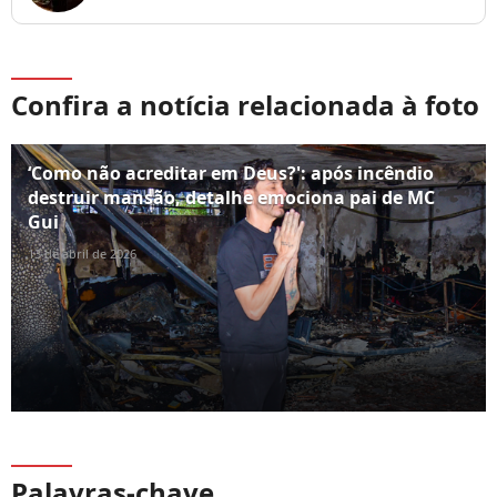
Confira a notícia relacionada à foto
‘Como não acreditar em Deus?': após incêndio
destruir mansão, detalhe emociona pai de MC
Gui
13 de abril de 2026
Palavras-chave