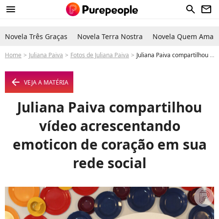
menu
search
newsletter
Novela Três Graças
Novela Terra Nostra
Novela Quem Ama C
Home
Juliana Paiva
Fotos de Juliana Paiva
Juliana Paiva compartilhou vídeo acrescentando emoticon de coração em sua rede social - Foto
arrow_left
VEJA A MATÉRIA
Juliana Paiva compartilhou
vídeo acrescentando
emoticon de coração em sua
rede social