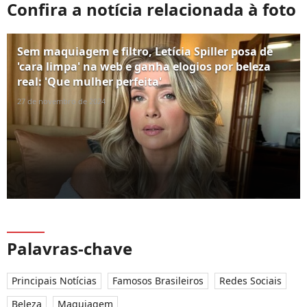
Confira a notícia relacionada à foto
Sem maquiagem e filtro, Letícia Spiller posa de
'cara limpa' na web e ganha elogios por beleza
real: 'Que mulher perfeita'
27 de novembro de 2024
Palavras-chave
Principais Notícias
Famosos Brasileiros
Redes Sociais
Beleza
Maquiagem