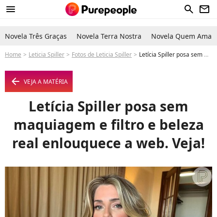
menu
search
newsletter
Novela Três Graças
Novela Terra Nostra
Novela Quem Ama C
Home
Leticia Spiller
Fotos de Leticia Spiller
Letícia Spiller posa sem maquiagem e filtro e beleza real enlouquece a web. Veja! - Foto
arrow_left
VEJA A MATÉRIA
Letícia Spiller posa sem
maquiagem e filtro e beleza
real enlouquece a web. Veja!