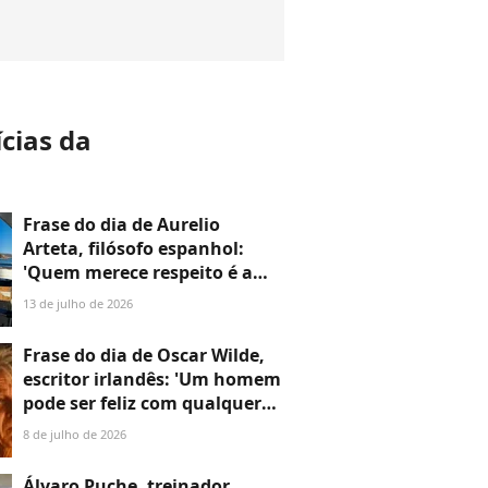
ícias da
a
Frase do dia de Aurelio
Arteta, filósofo espanhol:
'Quem merece respeito é a
pessoa, e com muita
13 de julho de 2026
frequência apesar de suas
opiniões'
Frase do dia de Oscar Wilde,
escritor irlandês: 'Um homem
pode ser feliz com qualquer
mulher, desde que não a ame'
8 de julho de 2026
Álvaro Puche, treinador