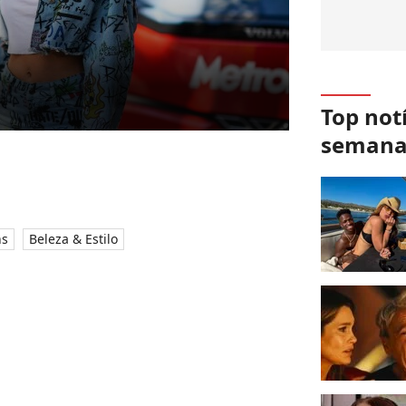
Top not
seman
ns
Beleza & Estilo