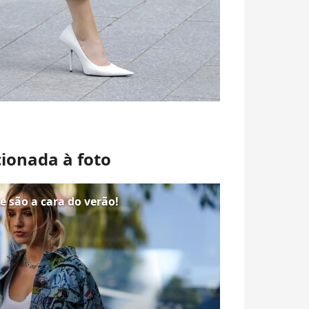
cionada à foto
e são a cara do verão!