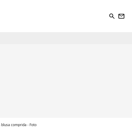
search
newsletter
blusa comprida - Foto