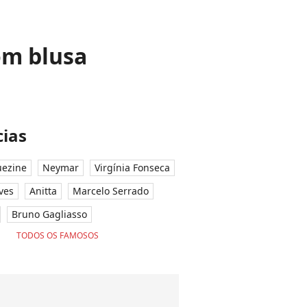
om blusa
ias
ezine
Neymar
Virgínia Fonseca
ves
Anitta
Marcelo Serrado
Bruno Gagliasso
TODOS OS FAMOSOS