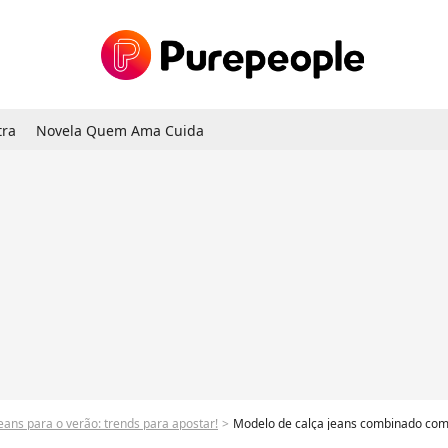
tra
Novela Quem Ama Cuida
eans para o verão: trends para apostar!
Modelo de calça jeans combinado com 