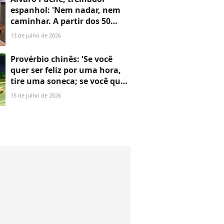
espanhol: 'Nem nadar, nem
caminhar. A partir dos 50
anos, é absolutamente
13 de julho de 2026
necessário fazer musculação'
Provérbio chinês: 'Se você
quer ser feliz por uma hora,
tire uma soneca; se você quer
ser feliz para o resto da vida,
15 de julho de 2026
ajude alguém'