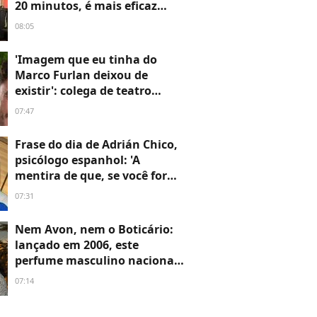
20 minutos, é mais eficaz
fazer esses quatro exercícios
08:05
em 4 minutos, como
agachamentos ou elevações
'Imagem que eu tinha do
de calcanhar'
Marco Furlan deixou de
existir': colega de teatro
revela abalo emocional após
07:47
prisão do ator em acusação
de estupro contra criança de
Frase do dia de Adrián Chico,
5 anos
psicólogo espanhol: 'A
mentira de que, se você for
você mesmo, será mais feliz, é
07:31
uma das piores que nos
empurraram goela abaixo'
Nem Avon, nem o Boticário:
lançado em 2006, este
perfume masculino nacional
com aroma limpo lembra
07:14
meu pai e se tornou meu
favorito para usar antes de