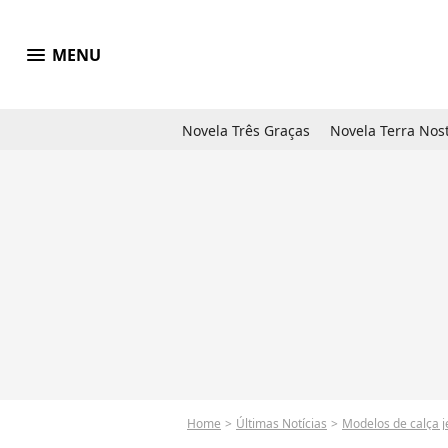
menu
MENU
Novela Três Graças
Novela Terra Nos
Home
Últimas Notícias
Modelos de calça j