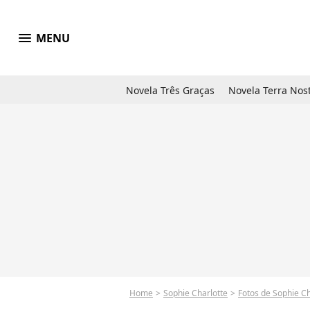
menu
MENU
Novela Três Graças
Novela Terra Nos
Home
Sophie Charlotte
Fotos de Sophie Ch