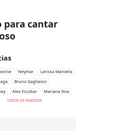
o para cantar
loso
ias
ezine
Neymar
Larissa Manoela
raga
Bruno Gagliasso
ney
Alex Escobar
Mariana Rios
TODOS OS FAMOSOS