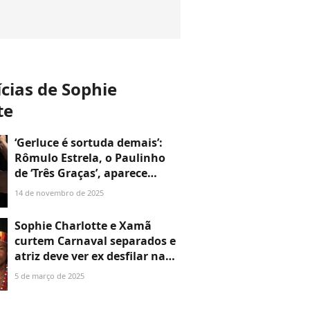
ícias de Sophie
te
‘Gerluce é sortuda demais’:
Rômulo Estrela, o Paulinho
de ‘Três Graças’, aparece
malhando sem camisa e
14 de novembro de 2025
deixa a web em chamas;
assista
Sophie Charlotte e Xamã
curtem Carnaval separados e
atriz deve ver ex desfilar na
Sapucaí
5 de março de 2025