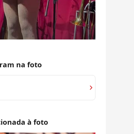
ram na foto
chevron_right
cionada à foto