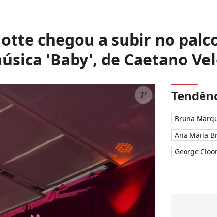
otte chegou a subir no palc
úsica 'Baby', de Caetano Ve
Tendênc
Bruna Marqu
Ana Maria B
George Cloo