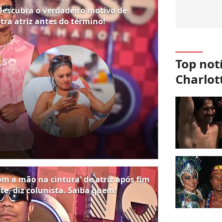
’ Descubra o verdadeiro motivo de
ra atriz antes do término!
Top not
Charlot
com a mão na cintura' de atriz após fim
e, diz colunista. Saiba quem!