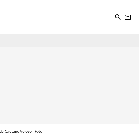
search
newsletter
 de Caetano Veloso - Foto