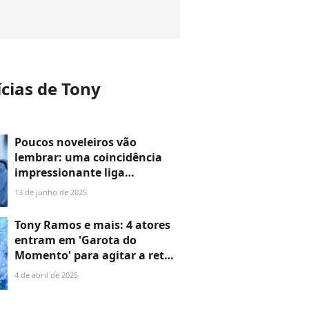
ícias de Tony
Poucos noveleiros vão
lembrar: uma coincidência
impressionante liga
importante ator de 'Dona de
13 de junho de 2025
Mim' ao Téo da novela 'A
Viagem'
Tony Ramos e mais: 4 atores
entram em 'Garota do
Momento' para agitar a reta
final; um deles viverá o
4 de abril de 2025
fundador da TV Globo