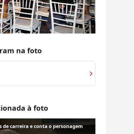
ram na foto
chevron_right
cionada à foto
de carreira e conta o personagem