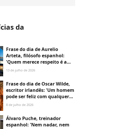
ícias da
a
Frase do dia de Aurelio
Arteta, filósofo espanhol:
'Quem merece respeito é a
pessoa, e com muita
13 de julho de 2026
frequência apesar de suas
opiniões'
Frase do dia de Oscar Wilde,
escritor irlandês: 'Um homem
pode ser feliz com qualquer
mulher, desde que não a ame'
8 de julho de 2026
Álvaro Puche, treinador
espanhol: 'Nem nadar, nem