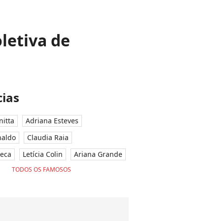
letiva de
'
ias
nitta
Adriana Esteves
naldo
Claudia Raia
seca
Letícia Colin
Ariana Grande
TODOS OS FAMOSOS