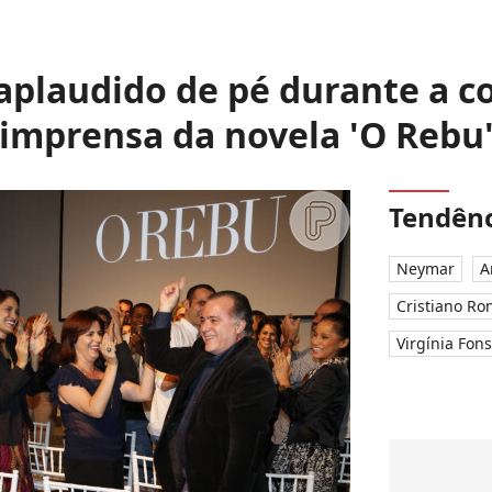
 aplaudido de pé durante a co
imprensa da novela 'O Rebu
Tendênc
Neymar
A
Cristiano Ro
Virgínia Fon