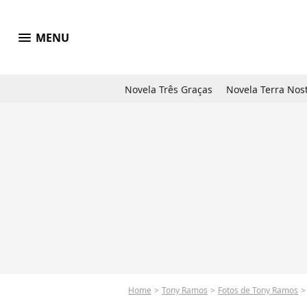
menu
MENU
Novela Três Graças
Novela Terra Nos
Home
Tony Ramos
Fotos de Tony Ramos