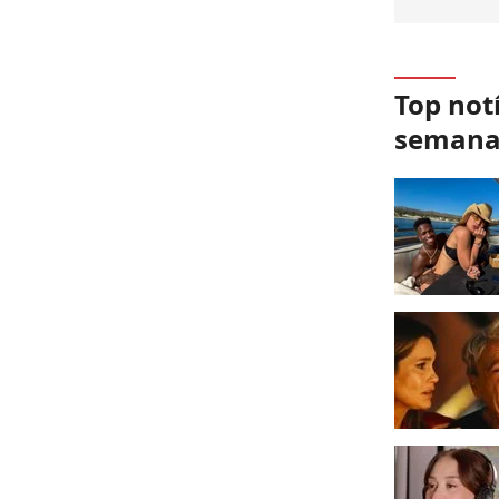
Top not
seman