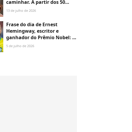
caminhar. A partir dos 50
anos, é absolutamente
13 de julho de 2026
necessário fazer musculação'
Frase do dia de Ernest
Hemingway, escritor e
ganhador do Prêmio Nobel: 'A
felicidade nas pessoas
5 de julho de 2026
inteligentes é a coisa mais
rara que conheço'