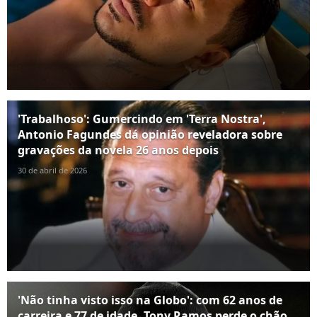
'Trabalhoso': Gumercindo em 'Terra Nostra',
Antonio Fagundes dá opinião reveladora sobre
gravações da novela 26 anos depois
30 de abril de 2026
'Não tinha visto isso na Globo': com 62 anos de
carreira e 77 de idade, Tony Ramos perde o chão