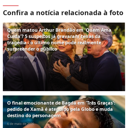
Confira a notícia relacionada à foto
Quem matou Arthur Brandão em 'Quem Ama
Cuida'? 5 suspeitos já gravaram cenas da
tragédia - o último nome pode realmente
surpreender o público
5 de junho de 2026
O final emocionante de Bagdá em 'Três Graças':
pedido de Xamã é atendido pela Globo e muda
destino do personagem
6 de maio de 2026