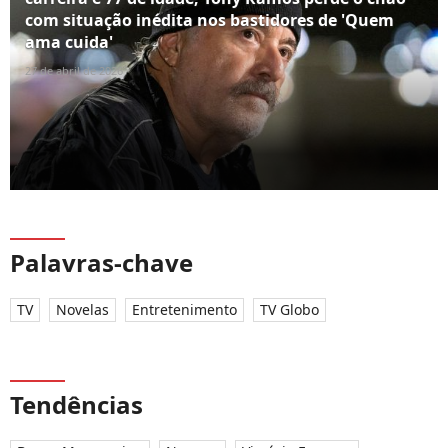
com situação inédita nos bastidores de 'Quem
ama cuida'
27 de abril de 2026
Palavras-chave
TV
Novelas
Entretenimento
TV Globo
Tendências