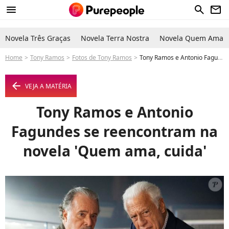
menu
search
newsletter
Novela Três Graças
Novela Terra Nostra
Novela Quem Ama C
Home
Tony Ramos
Fotos de Tony Ramos
Tony Ramos e Antonio Fagundes se reencontram na novela 'Quem ama, cuida' - Foto
arrow_left
VEJA A MATÉRIA
Tony Ramos e Antonio
Fagundes se reencontram na
novela 'Quem ama, cuida'