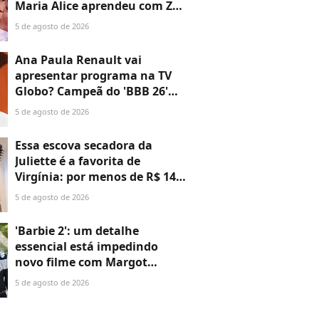
Maria Alice aprendeu com Zé
Felipe e se surpreende: 'Nossa
5 de agosto de 2026
mini adolescente aprendeu
a...'
Ana Paula Renault vai
apresentar programa na TV
Globo? Campeã do 'BBB 26'
falou sobre projetos: 'Podem
5 de agosto de 2026
ter certeza de uma coisa...'
Essa escova secadora da
Juliette é a favorita de
Virgínia: por menos de R$ 140,
ela 'dá pau' em muito secador
5 de agosto de 2026
importado
'Barbie 2': um detalhe
essencial está impedindo
novo filme com Margot
Robbie e Ryan Gosling;
5 de agosto de 2026
atitude de CEO da Warner
Bros aperta prazo da