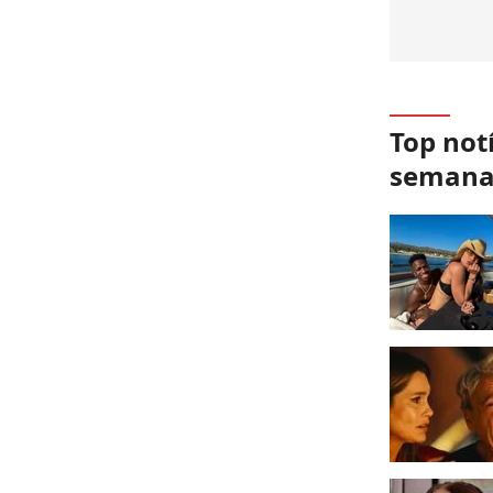
Top not
seman