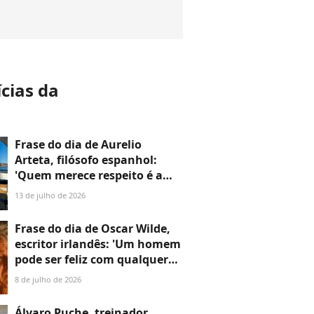
ícias da
a
Frase do dia de Aurelio
Arteta, filósofo espanhol:
'Quem merece respeito é a
pessoa, e com muita
13 de julho de 2026
frequência apesar de suas
opiniões'
Frase do dia de Oscar Wilde,
escritor irlandês: 'Um homem
pode ser feliz com qualquer
mulher, desde que não a ame'
8 de julho de 2026
Álvaro Puche, treinador