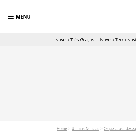
menu
MENU
Novela Três Graças
Novela Terra Nos
Home
Últimas Notícias
O que causa desequ