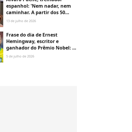
espanhol: 'Nem nadar, nem
caminhar. A partir dos 50
anos, é absolutamente
13 de julho de 2026
necessário fazer musculação'
Frase do dia de Ernest
Hemingway, escritor e
ganhador do Prêmio Nobel: 'A
felicidade nas pessoas
5 de julho de 2026
inteligentes é a coisa mais
rara que conheço'