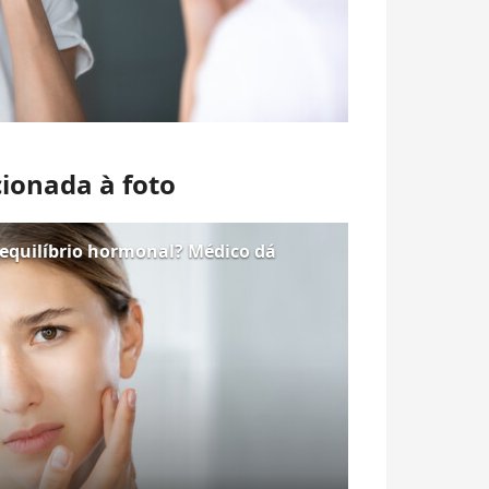
cionada à foto
equilíbrio hormonal? Médico dá