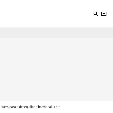
search
newsletter
ribuem para o desequilíbrio hormonal - Foto