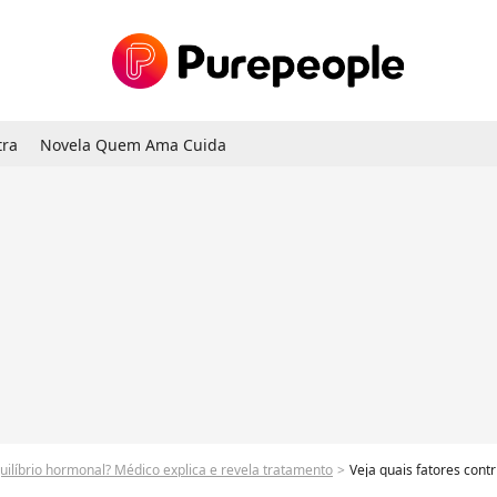
tra
Novela Quem Ama Cuida
ilíbrio hormonal? Médico explica e revela tratamento
Veja quais fatores cont