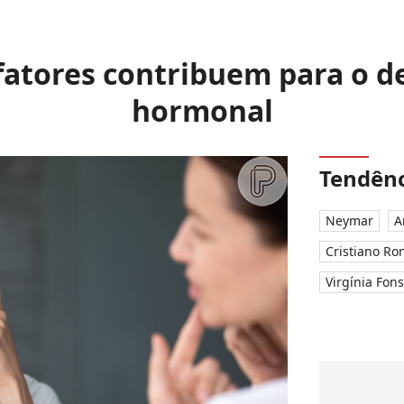
fatores contribuem para o d
hormonal
Tendênc
Neymar
A
Cristiano Ro
Virgínia Fon