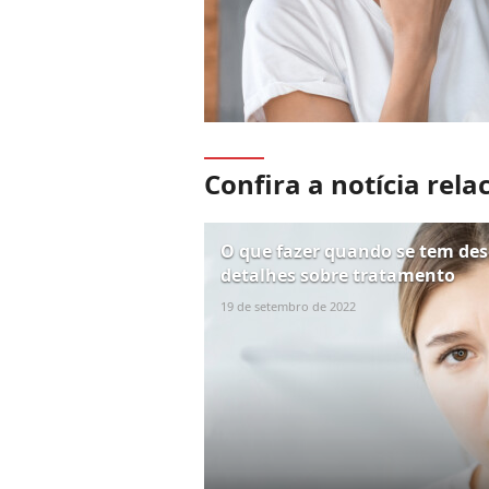
Confira a notícia rela
O que fazer quando se tem des
detalhes sobre tratamento
19 de setembro de 2022