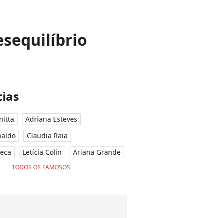
esequilíbrio
ias
nitta
Adriana Esteves
naldo
Claudia Raia
seca
Letícia Colin
Ariana Grande
TODOS OS FAMOSOS