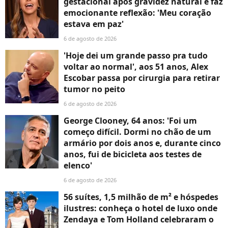
gestacional após gravidez natural e faz
emocionante reflexão: 'Meu coração
estava em paz'
6 de agosto de 2026
'Hoje dei um grande passo pra tudo
voltar ao normal', aos 51 anos, Alex
Escobar passa por cirurgia para retirar
tumor no peito
6 de agosto de 2026
George Clooney, 64 anos: 'Foi um
começo difícil. Dormi no chão de um
armário por dois anos e, durante cinco
anos, fui de bicicleta aos testes de
elenco'
6 de agosto de 2026
56 suítes, 1,5 milhão de m² e hóspedes
ilustres: conheça o hotel de luxo onde
Zendaya e Tom Holland celebraram o