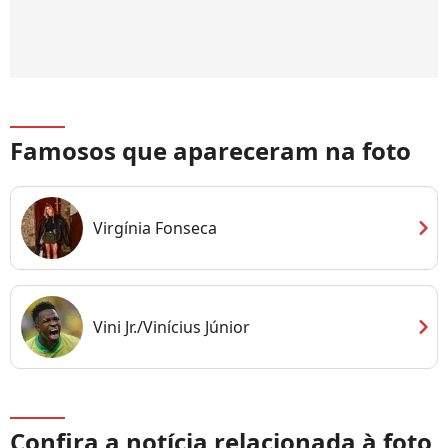
Famosos que apareceram na foto
chevron_right
Virgínia Fonseca
chevron_right
Vini Jr./Vinícius Júnior
Confira a notícia relacionada à foto