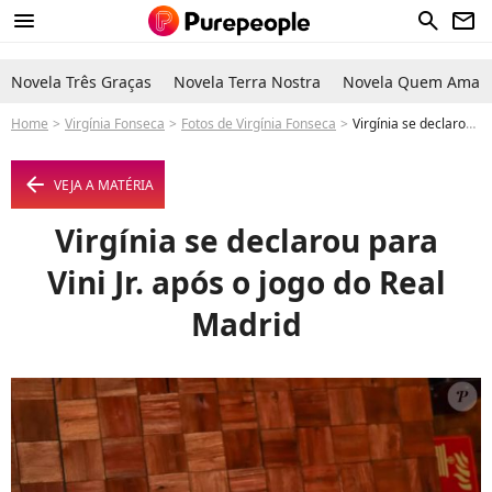
menu
search
newsletter
Novela Três Graças
Novela Terra Nostra
Novela Quem Ama C
Home
Virgínia Fonseca
Fotos de Virgínia Fonseca
Virgínia se declarou para Vini Jr. após o jogo do Real Madrid - Foto
arrow_left
VEJA A MATÉRIA
Virgínia se declarou para
Vini Jr. após o jogo do Real
Madrid