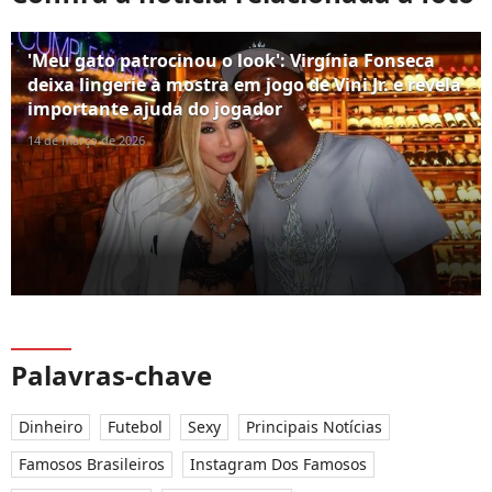
'Meu gato patrocinou o look': Virgínia Fonseca
deixa lingerie à mostra em jogo de Vini Jr. e revela
importante ajuda do jogador
14 de março de 2026
Palavras-chave
Dinheiro
Futebol
Sexy
Principais Notícias
Famosos Brasileiros
Instagram Dos Famosos