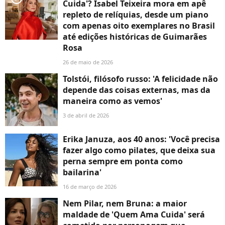
Cuida'? Isabel Teixeira mora em apê
repleto de relíquias, desde um piano
com apenas oito exemplares no Brasil
até edições históricas de Guimarães
Rosa
26 de maio de 2026
Tolstói, filósofo russo: 'A felicidade não
depende das coisas externas, mas da
maneira como as vemos'
3 de abril de 2026
Erika Januza, aos 40 anos: 'Você precisa
fazer algo como pilates, que deixa sua
perna sempre em ponta como
bailarina'
16 de março de 2026
Nem Pilar, nem Bruna: a maior
maldade de 'Quem Ama Cuida' será