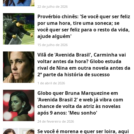
22 de julho de 2026
Provérbio chinês: 'Se você quer ser feliz
por uma hora, tire uma soneca; se
você quer ser feliz para o resto da vida,
ajude alguém'
15 de julho de 2026
Vilã de 'Avenida Brasil', Carminha vai
voltar antes da hora? Globo estuda
rival de Nina em outra novela antes da
2ª parte da história de sucesso
1 de abril de 2026
Globo quer Bruna Marquezine em
'Avenida Brasil 2' e web já vibra com
chance de volta da atriz às novelas
após 9 anos: 'Meu sonho'
24 de fevereiro de 2026
Se você é morena e quer ser loira, aqui