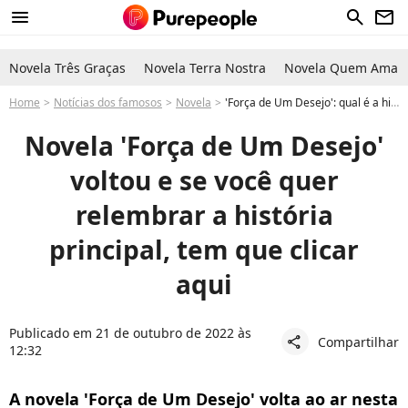
menu
search
newsletter
Novela Três Graças
Novela Terra Nostra
Novela Quem Ama C
Home
Notícias dos famosos
Novela
'Força de Um Desejo': qual é a história da novela de época? Em que ano passou?
Novela 'Força de Um Desejo'
voltou e se você quer
relembrar a história
principal, tem que clicar
aqui
Publicado em 21 de outubro de 2022 às
Compartilhar
share
12:32
A novela 'Força de Um Desejo' volta ao ar nesta