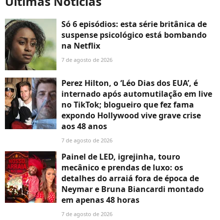
Últimas Notícias
Só 6 episódios: esta série britânica de
suspense psicológico está bombando
na Netflix
7 de agosto de 2026
Perez Hilton, o ‘Léo Dias dos EUA’, é
internado após automutilação em live
no TikTok; blogueiro que fez fama
expondo Hollywood vive grave crise
aos 48 anos
7 de agosto de 2026
Painel de LED, igrejinha, touro
mecânico e prendas de luxo: os
detalhes do arraiá fora de época de
Neymar e Bruna Biancardi montado
em apenas 48 horas
7 de agosto de 2026