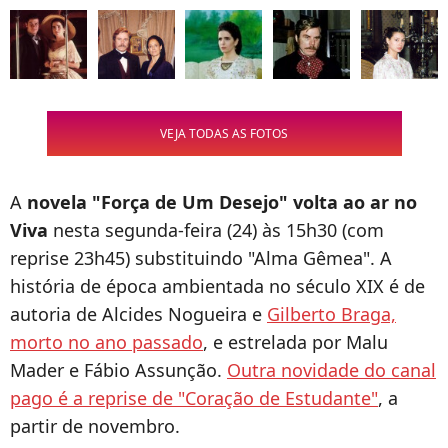
VEJA TODAS AS FOTOS
A
novela "Força de Um Desejo" volta ao ar no
Viva
nesta segunda-feira (24) às 15h30 (com
reprise 23h45) substituindo "Alma Gêmea". A
história de época ambientada no século XIX é de
autoria de Alcides Nogueira e
Gilberto Braga,
morto no ano passado
, e estrelada por Malu
Mader e Fábio Assunção.
Outra novidade do canal
pago é a reprise de "Coração de Estudante"
, a
partir de novembro.