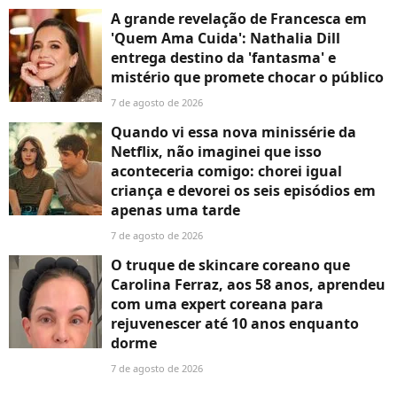
A grande revelação de Francesca em
'Quem Ama Cuida': Nathalia Dill
entrega destino da 'fantasma' e
mistério que promete chocar o público
7 de agosto de 2026
Quando vi essa nova minissérie da
Netflix, não imaginei que isso
aconteceria comigo: chorei igual
criança e devorei os seis episódios em
apenas uma tarde
7 de agosto de 2026
O truque de skincare coreano que
Carolina Ferraz, aos 58 anos, aprendeu
com uma expert coreana para
rejuvenescer até 10 anos enquanto
dorme
7 de agosto de 2026