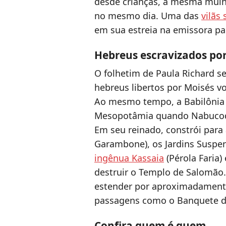
desde crianças, a mesma mulhe
no mesmo dia. Uma das
vilãs
em sua estreia na emissora pau
Hebreus escravizados p
O folhetim de Paula Richard s
hebreus libertos por Moisés v
Ao mesmo tempo, a Babilônia 
Mesopotâmia quando Nabucodo
Em seu reinado, constrói para 
Garambone), os Jardins Susp
ingênua Kassaia
(Pérola Faria)
destruir o Templo de Salomão. 
estender por aproximadamente
passagens como o Banquete de
Confira quem é quem