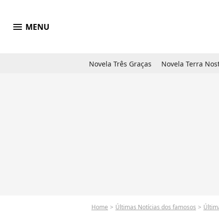
menu
MENU
Novela Três Graças
Novela Terra Nos
Home
Últimas Notícias dos famosos
Últim