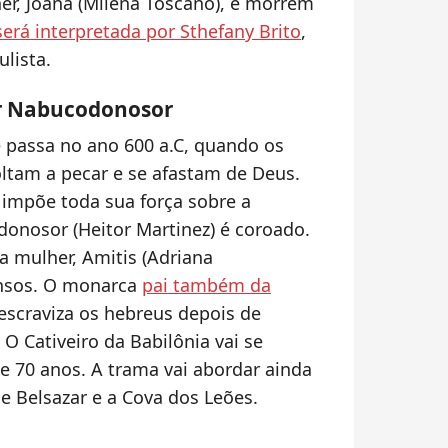
r, Joana (Milena Toscano), e morrem
 será interpretada por Sthefany Brito
,
lista.
or Nabucodonosor
e passa no ano 600 a.C, quando os
oltam a pecar e se afastam de Deus.
impõe toda sua força sobre a
nosor (Heitor Martinez) é coroado.
a mulher, Amitis (Adriana
ensos. O monarca
pai também da
 escraviza os hebreus depois de
O Cativeiro da Babilônia vai se
 70 anos. A trama vai abordar ainda
 Belsazar e a Cova dos Leões.