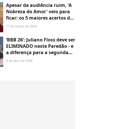
Massafera e mais
Apesar da audiência ruim, 'A
Nobreza do Amor' veio para
ficar: os 5 maiores acertos da
estreia da nova novela das
17 de março de 2026
seis da Globo; o único erro é
fácil de corrigir
‘BBB 26’: Juliano Floss deve ser
ELIMINADO neste Paredão - e
a diferença para a segunda
colocada não é pouca; veja
4 de abril de 2026
enquete UOL