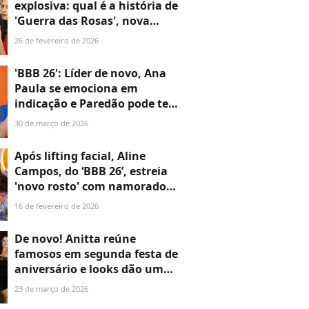
explosiva: qual é a história de
'Guerra das Rosas', nova
novela turca da Band que
26 de fevereiro de 2026
estreia em março
'BBB 26': Líder de novo, Ana
Paula se emociona em
indicação e Paredão pode ter
REJEIÇÃO MÁXIMA nesta
30 de março de 2026
edição. Veja quem sai!
Após lifting facial, Aline
Campos, do ‘BBB 26’, estreia
'novo rosto' com namorado
deputado na Sapucaí. Veja
16 de fevereiro de 2026
antes e depois!
De novo! Anitta reúne
famosos em segunda festa de
aniversário e looks dão um
baile no Lollapalooza; veja
23 de março de 2026
fotos de Juliette, Maya