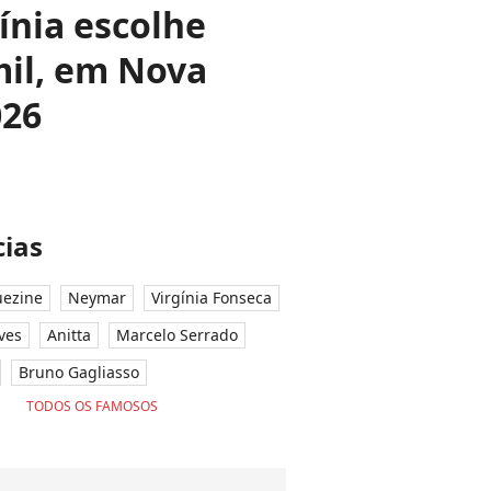
gínia escolhe
mil, em Nova
026
ias
ezine
Neymar
Virgínia Fonseca
ves
Anitta
Marcelo Serrado
Bruno Gagliasso
TODOS OS FAMOSOS