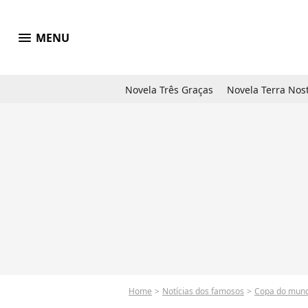
menu
MENU
Novela Três Graças
Novela Terra Nos
Home
Notícias dos famosos
Copa do mun