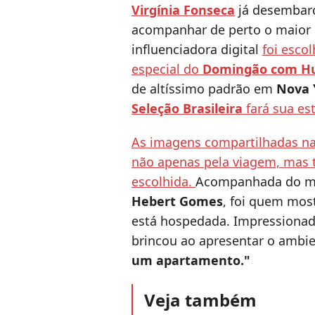
Virgínia Fonseca
já desembar
acompanhar de perto o maior 
influenciadora digital
foi esco
especial do
Domingão com H
de altíssimo padrão em
Nova 
Seleção Brasileira
fará sua es
As imagens compartilhadas na
não apenas pela viagem, mas
escolhida.
Acompanhada do me
Hebert Gomes
, foi quem mos
está hospedada. Impressionado
brincou ao apresentar o ambi
um apartamento."
Veja também