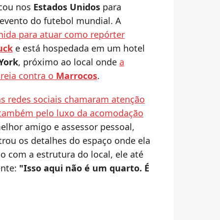
cou nos
Estados Unidos
para
evento do futebol mundial. A
lhida para atuar como repórter
uck
e está hospedada em um hotel
York
, próximo ao local onde
a
treia contra o
Marrocos
.
s redes sociais chamaram atenção
 também pelo luxo da acomodação
lhor amigo e assessor pessoal,
trou os detalhes do espaço onde ela
 com a estrutura do local, ele até
ente:
"Isso aqui não é um quarto. É