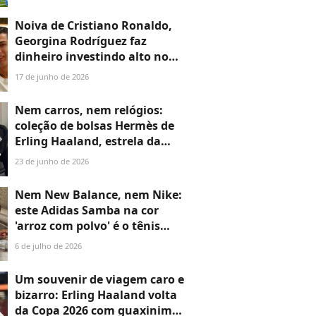
Neymar, Vini Jr., Endrick e
Paquetá somam juntos, só
Noiva de Cristiano Ronaldo,
em bolsas e malas, quase R$
Georgina Rodríguez faz
270 mil
dinheiro investindo alto no
luxo: comprou uma joia
17 de junho de 2026
arquitetônica de 1.280 m² em
região exclusiva da Espanha e
Nem carros, nem relógios:
tem novo negócio que
coleção de bolsas Hermès de
envolve mansões
Erling Haaland, estrela da
Noruega na Copa 2026, vale
23 de junho de 2026
R$ 4,7 milhões e inclui
modelo mais desejado do
Nem New Balance, nem Nike:
mundo
este Adidas Samba na cor
'arroz com polvo' é o tênis
mais estiloso e confortável;
6 de julho de 2026
estou viciada em usar neste
inverno com calça cotelê
Um souvenir de viagem caro e
bizarro: Erling Haaland volta
da Copa 2026 com guaxinim