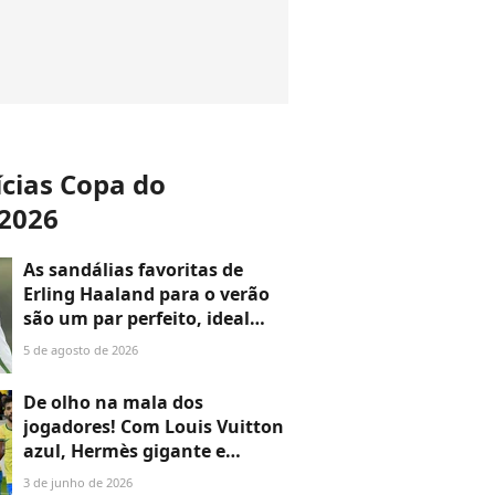
ícias Copa do
2026
As sandálias favoritas de
Erling Haaland para o verão
são um par perfeito, ideal
tanto para usar na praia com
5 de agosto de 2026
roupa de banho quanto em
uma festa com terno de linho
De olho na mala dos
jogadores! Com Louis Vuitton
azul, Hermès gigante e
mochila cinza da Nike,
3 de junho de 2026