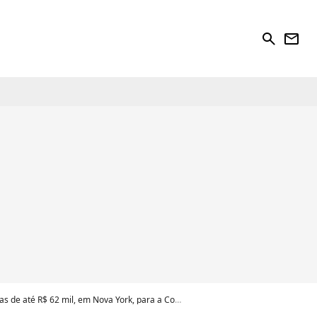
search
newsletter
 R$ 62 mil, em Nova York, para a Copa do Mundo 2026