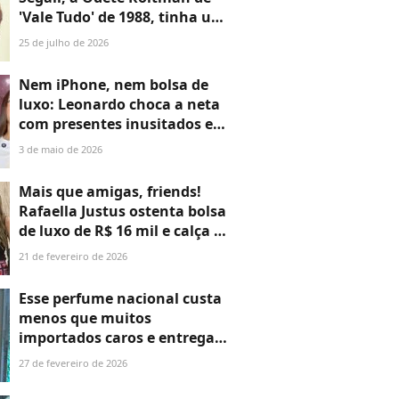
'Vale Tudo' de 1988, tinha um
segredo de longevidade que
25 de julho de 2026
preservou até a morte aos 92
anos: 'Gosto de...'
Nem iPhone, nem bolsa de
luxo: Leonardo choca a neta
com presentes inusitados e
caríssimos em aniversário de
3 de maio de 2026
15 anos. 'Vai dar para trazer
até o Mickey para o Brasil'
Mais que amigas, friends!
Rafaella Justus ostenta bolsa
de luxo de R$ 16 mil e calça de
crochê baratinha em passeio
21 de fevereiro de 2026
com Duda Guerra, ex de
Benício Huck. Fotos!
Esse perfume nacional custa
menos que muitos
importados caros e entrega
brasilidade em uma
27 de fevereiro de 2026
fragrância para lá de
inusitada