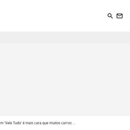
search
newsletter
ale Tudo' é mais cara que muitos carros e motos