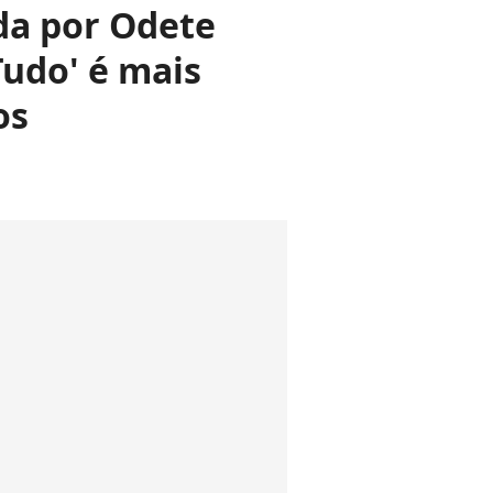
ada por Odete
Tudo' é mais
os