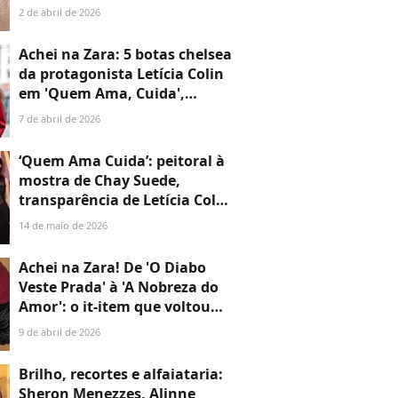
é obter o que se deseja'
2 de abril de 2026
Achei na Zara: 5 botas chelsea
da protagonista Letícia Colin
em 'Quem Ama, Cuida',
novela da TV Globo substituta
7 de abril de 2026
de 'Três Graças' após o 'BBB
26'
‘Quem Ama Cuida’: peitoral à
mostra de Chay Suede,
transparência de Letícia Colin
e fenda de Agatha Moreira
14 de maio de 2026
roubam a cena em evento;
veja +35 looks
Achei na Zara! De 'O Diabo
Veste Prada' à 'A Nobreza do
Amor': o it-item que voltou
com status de luxo e
9 de abril de 2026
rejuvenesce qualquer look;
veja como usar
Brilho, recortes e alfaiataria:
Sheron Menezzes, Alinne