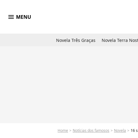
menu
MENU
Novela Três Graças
Novela Terra Nos
Home
Notícias dos famosos
Novela
16 s