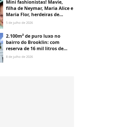
Mini fashionistas! Mavie,
filha de Neymar, Maria Alice e
Maria Flor, herdeiras de
Virgínia, roubam a cena com
5 de julho de 2026
looks fofíssimos para torcer
pelo Brasil na Copa
2.100m² de puro luxo no
bairro do Brooklin: com
reserva de 16 mil litros de
água para uso nos jardins e
8 de julho de 2026
salão de festas para 100
pessoas, mansão de R$ 16
milhões é vendida ex-craque
da Seleção; 15 fotos