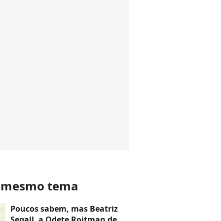
o mesmo tema
Poucos sabem, mas Beatriz
Segall, a Odete Roitman de