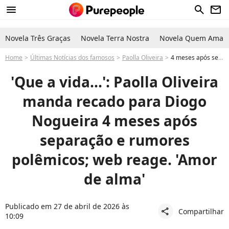
menu
search
newsletter
Novela Três Graças
Novela Terra Nostra
Novela Quem Ama C
Home
Últimas Notícias dos famosos
Paolla Oliveira
4 meses após separação e rumores de traição, Paolla Oliveira manda recado para Diogo Nogueira e web reage: 'O amor quando é verdadeiro...'
'Que a vida...': Paolla Oliveira
manda recado para Diogo
Nogueira 4 meses após
separação e rumores
polêmicos; web reage. 'Amor
de alma'
Publicado em 27 de abril de 2026 às
Compartilhar
share
10:09