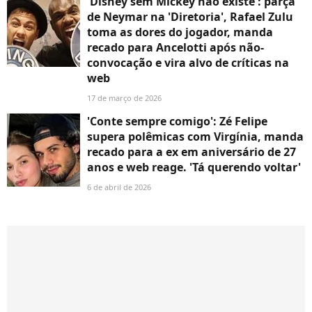
'Disney sem Mickey não existe': parça
de Neymar na 'Diretoria', Rafael Zulu
toma as dores do jogador, manda
recado para Ancelotti após não-
convocação e vira alvo de críticas na
web
17 de março de 2026
'Conte sempre comigo': Zé Felipe
supera polêmicas com Virgínia, manda
recado para a ex em aniversário de 27
anos e web reage. 'Tá querendo voltar'
6 de abril de 2026