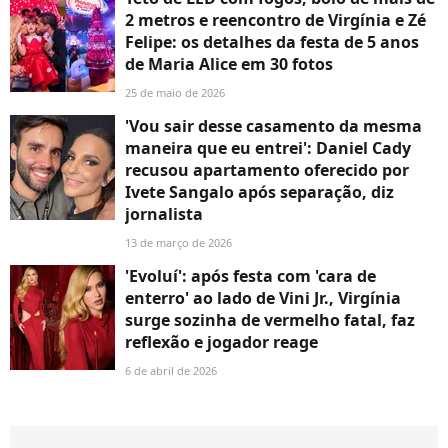
2 metros e reencontro de Virgínia e Zé
Felipe: os detalhes da festa de 5 anos
de Maria Alice em 30 fotos
25 de maio de 2026
'Vou sair desse casamento da mesma
maneira que eu entrei': Daniel Cady
recusou apartamento oferecido por
Ivete Sangalo após separação, diz
jornalista
13 de março de 2026
'Evoluí': após festa com 'cara de
enterro' ao lado de Vini Jr., Virgínia
surge sozinha de vermelho fatal, faz
reflexão e jogador reage
6 de abril de 2026