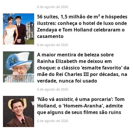
6 de agosto de 2026
56 suítes, 1,5 milhão de m² e hóspedes
ilustres: conheça o hotel de luxo onde
Zendaya e Tom Holland celebraram o
casamento
6 de agosto de 2026
A maior mentira de beleza sobre
Rainha Elizabeth me deixou em
choque: o clássico 'esmalte favorito' da
mãe do Rei Charles III por décadas, na
verdade, nunca foi usado
6 de agosto de 2026
‘Não vá assistir, é uma porcaria’: Tom
Holland, o 'Homem-Aranha', admite
que alguns de seus filmes são ruins
6 de agosto de 2026