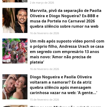
2 de março de 2026
Marvvila, pivô da separação de Paolla
Oliveira e Diogo Nogueira? Ex-BBB e
musa da Portela no Carnaval 2026
quebra silêncio sobre rumor na web
16 de fevereiro de 2026
Um mês após suposto vídeo pornô com
o próprio filho, Andressa Urach se casa
em segredo com empresário 13 anos
mais novo: ‘Amor não precisa de
plateia’
16 de fevereiro de 2026
Diogo Nogueira e Paolla Oliveira
voltaram a namorar? Ex da atriz
quebra silêncio após mensagem
carinhosa vazar na web: 'A gente...'
15 de fevereiro de 2026