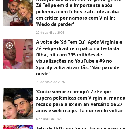
Zé Felipe em dia importante após
polêmica com filhos e atitude acaba
em crítica por namoro com Vini Jr.:
'Medo de perder'
22 de abril de 2026
A volta de 'Só Tem Eu'! Após Virgínia e
player2
Zé Felipe dividirem palco na festa da
filha, hit com 295 milhões de
visualizações no YouTube e #9 no
Spotify volta atrair fãs: 'Não paro de
ouvir'
26 de maio de 2026
'Conte sempre comigo': Zé Felipe
supera polêmicas com Virgínia, manda
recado para a ex em aniversário de 27
anos e web reage. 'Tá querendo voltar'
6 de abril de 2026
Teto de LED com fogos, bolo de mais de