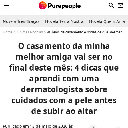
menu
search
newsletter
Novela Três Graças
Novela Terra Nostra
Novela Quem Ama C
Home
Últimas Notícias
40 anos de casamento é bodas de que: dermatologista me contou como melhorar a pele para esse evento
O casamento da minha
melhor amiga vai ser no
final deste mês: 4 dicas que
aprendi com uma
dermatologista sobre
cuidados com a pele antes
de subir ao altar
Publicado em 13 de maio de 2026 às