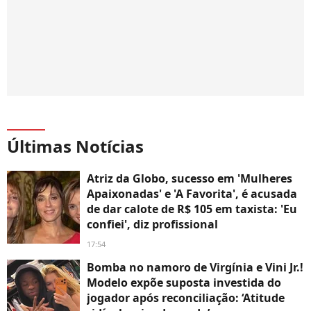
Últimas Notícias
Atriz da Globo, sucesso em 'Mulheres
Apaixonadas' e 'A Favorita', é acusada
de dar calote de R$ 105 em taxista: 'Eu
confiei', diz profissional
17:54
Bomba no namoro de Virgínia e Vini Jr.!
Modelo expõe suposta investida do
jogador após reconciliação: ‘Atitude