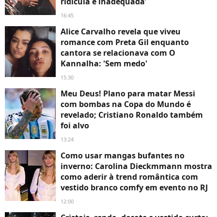
ridícula e inadequada’
16:45
Alice Carvalho revela que viveu
romance com Preta Gil enquanto
cantora se relacionava com O
Kannalha: 'Sem medo'
15:30
Meu Deus! Plano para matar Messi
com bombas na Copa do Mundo é
revelado; Cristiano Ronaldo também
foi alvo
13:24
Como usar mangas bufantes no
inverno: Carolina Dieckmmann mostra
como aderir à trend romântica com
vestido branco comfy em evento no RJ
12:00