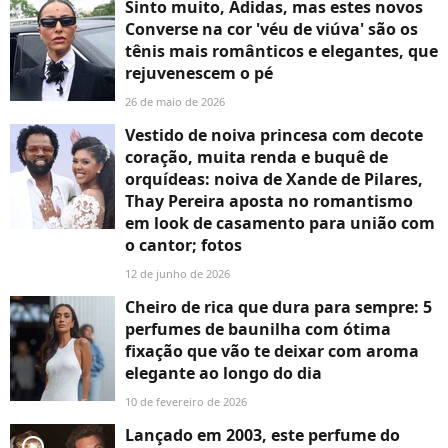
Sinto muito, Adidas, mas estes novos
Converse na cor 'véu de viúva' são os
tênis mais românticos e elegantes, que
rejuvenescem o pé
26 de maio de 2026
Vestido de noiva princesa com decote
coração, muita renda e buquê de
orquídeas: noiva de Xande de Pilares,
Thay Pereira aposta no romantismo
em look de casamento para união com
o cantor; fotos
12 de junho de 2026
Cheiro de rica que dura para sempre: 5
perfumes de baunilha com ótima
fixação que vão te deixar com aroma
elegante ao longo do dia
10 de fevereiro de 2026
Lançado em 2003, este perfume do
player2