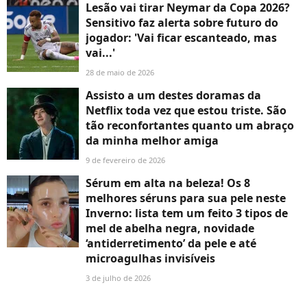
Lesão vai tirar Neymar da Copa 2026?
Sensitivo faz alerta sobre futuro do
jogador: 'Vai ficar escanteado, mas
vai...'
28 de maio de 2026
Assisto a um destes doramas da
Netflix toda vez que estou triste. São
tão reconfortantes quanto um abraço
da minha melhor amiga
9 de fevereiro de 2026
Sérum em alta na beleza! Os 8
melhores séruns para sua pele neste
Inverno: lista tem um feito 3 tipos de
mel de abelha negra, novidade
‘antiderretimento’ da pele e até
microagulhas invisíveis
3 de julho de 2026