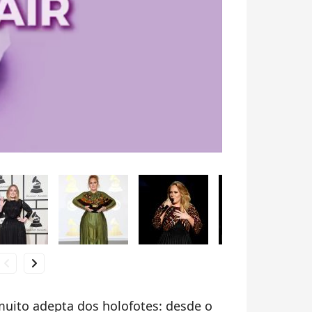
hevron_left
chevron_right
uito adepta dos holofotes: desde o