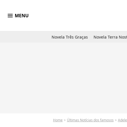
menu
MENU
Novela Três Graças
Novela Terra Nos
Home
Últimas Notícias dos famosos
Adele