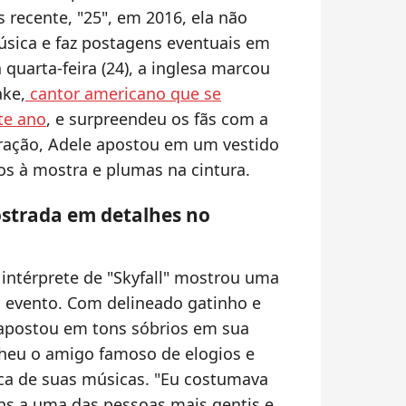
recente, "25", em 2016, ela não
úsica e faz postagens eventuais em
quarta-feira (24), a inglesa marcou
ake,
cantor americano que se
te ano
, e surpreendeu os fãs com a
ração, Adele apostou em um vestido
s à mostra e plumas na cintura.
strada em detalhes no
 intérprete de "Skyfall" mostrou uma
 evento. Com delineado gatinho e
apostou em tons sóbrios em sua
cheu o amigo famoso de elogios e
ca de suas músicas. "Eu costumava
ns a uma das pessoas mais gentis e