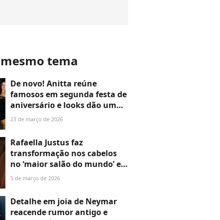
o mesmo tema
De novo! Anitta reúne
famosos em segunda festa de
aniversário e looks dão um
baile no Lollapalooza; veja
23 de março de 2026
fotos de Juliette, Maya
Massafera e mais
Rafaella Justus faz
transformação nos cabelos
no ‘maior salão do mundo’ e
adota franja cortininha. Veja
5 de março de 2026
fotos do novo visual!
Detalhe em joia de Neymar
reacende rumor antigo e