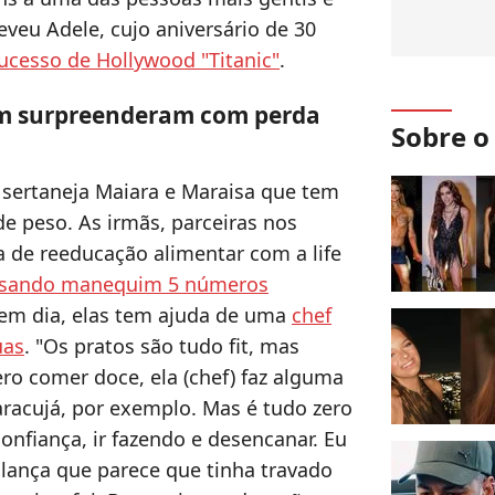
veu Adele, cujo aniversário de 30
ucesso de Hollywood "Titanic"
.
m surpreenderam com perda
Sobre 
a sertaneja Maiara e Maraisa que tem
e peso. As irmãs, parceiras nos
 de reeducação alimentar com a life
 usando manequim 5 números
 em dia, elas tem ajuda de uma
chef
uas
. "Os pratos são tudo fit, mas
 comer doce, ela (chef) faz alguma
acujá, por exemplo. Mas é tudo zero
confiança, ir fazendo e desencanar. Eu
lança que parece que tinha travado