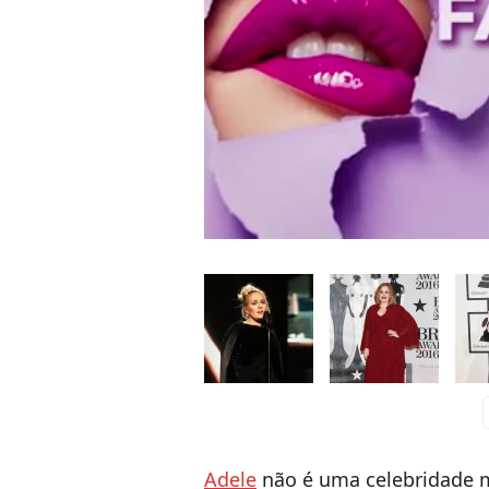
c
Adele
não é uma celebridade m