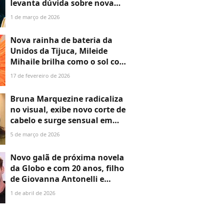
levanta dúvida sobre nova
filha do jogador. Veja a foto!
1 de março de 2026
Nova rainha de bateria da
Unidos da Tijuca, Mileide
Mihaile brilha como o sol com
fantasia cheia de efeitos
17 de fevereiro de 2026
especiais. Veja fotos!
Bruna Marquezine radicaliza
no visual, exibe novo corte de
cabelo e surge sensual em
fotos de 'topless'. Veja antes e
5 de março de 2026
depois!
Novo galã de próxima novela
da Globo e com 20 anos, filho
de Giovanna Antonelli e
Murilo Benício chama
1 de abril de 2026
atenção por altura e beleza
em fotos com a mãe