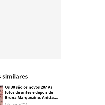
s similares
Os 30 são os novos 20? As
fotos de antes e depois de
Bruna Marquezine, Anitta,
Lindsay Lohan e mais
8 de maio de 2026