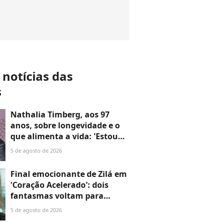
 notícias das
s
Nathalia Timberg, aos 97
anos, sobre longevidade e o
que alimenta a vida: 'Estou
chegando a um século. Você
5 de agosto de 2026
tem os encantos e os
desencantos. Confiar em
Final emocionante de Zilá em
alguém é uma coisa muito
'Coração Acelerado': dois
importante'
fantasmas voltam para
assombrar e mudam o
5 de agosto de 2026
destino da vilã