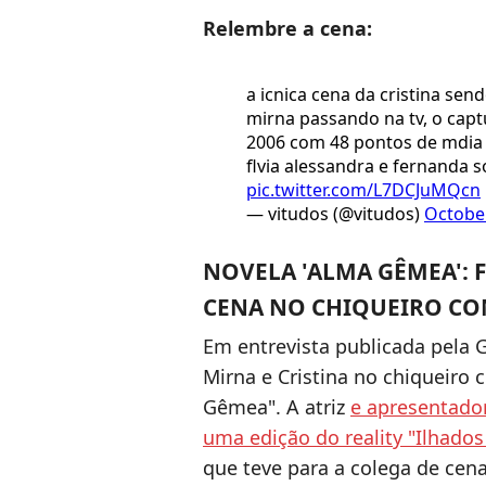
Relembre a cena:
a icnica cena da cristina sen
mirna passando na tv, o capt
2006 com 48 pontos de mdia e
flvia alessandra e fernanda 
pic.twitter.com/L7DCJuMQcn
— vitudos (@vitudos)
October
NOVELA 'ALMA GÊMEA':
CENA NO CHIQUEIRO CO
Em entrevista publicada pela 
Mirna e Cristina no chiqueiro 
Gêmea". A atriz
e apresentado
uma edição do reality "Ilhado
que teve para a colega de cen