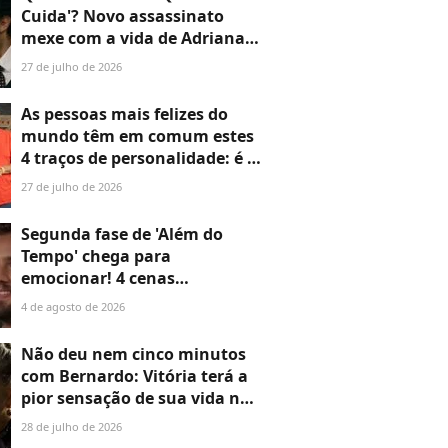
Cuida'? Novo assassinato
mexe com a vida de Adriana e
deixa Pedro de queixo caído
27 de julho de 2026
As pessoas mais felizes do
mundo têm em comum estes
4 traços de personalidade: é o
que revela Estudo de Oxford
27 de julho de 2026
com quase 80 mil pessoas de
76 países
Segunda fase de 'Além do
Tempo' chega para
emocionar! 4 cenas
marcantes do primeiro
4 de agosto de 2026
capítulo provam que a novela
não perde o fôlego
Não deu nem cinco minutos
com Bernardo: Vitória terá a
pior sensação de sua vida na
reta final da 1ª fase de 'Além
28 de julho de 2026
do Tempo' após reencontro