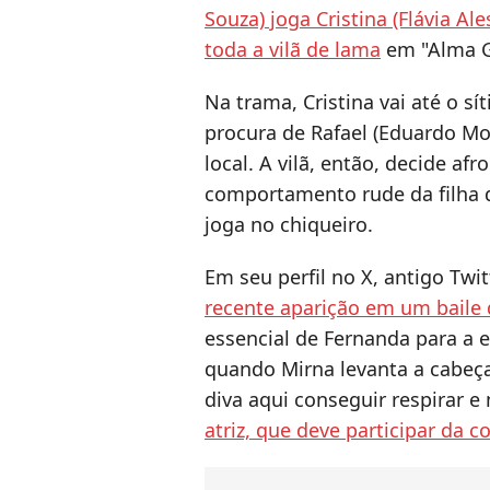
Souza) joga Cristina (Flávia A
toda a vilã de lama
em "Alma 
Na trama, Cristina vai até o sít
procura de Rafael (Eduardo Mo
local. A vilã, então, decide af
comportamento rude da filha d
joga no chiqueiro.
Em seu perfil no X, antigo Twit
recente aparição em um baile
essencial de Fernanda para a e
quando Mirna levanta a cabeça 
diva aqui conseguir respirar e
atriz, que deve participar da