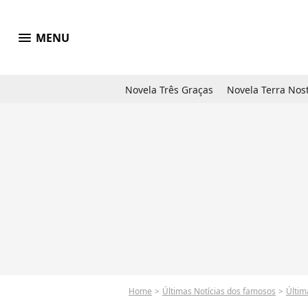
menu
MENU
Novela Três Graças
Novela Terra Nos
Home
Últimas Notícias dos famosos
Últim