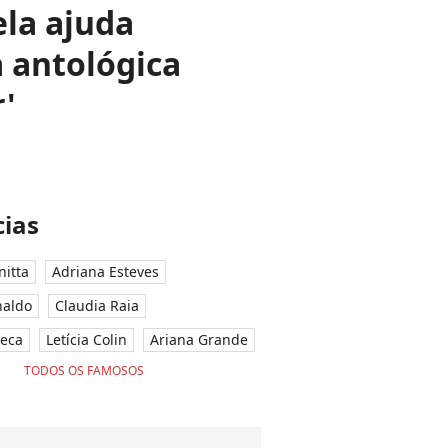
ela ajuda
 antológica
r'
ias
nitta
Adriana Esteves
naldo
Claudia Raia
seca
Letícia Colin
Ariana Grande
TODOS OS FAMOSOS