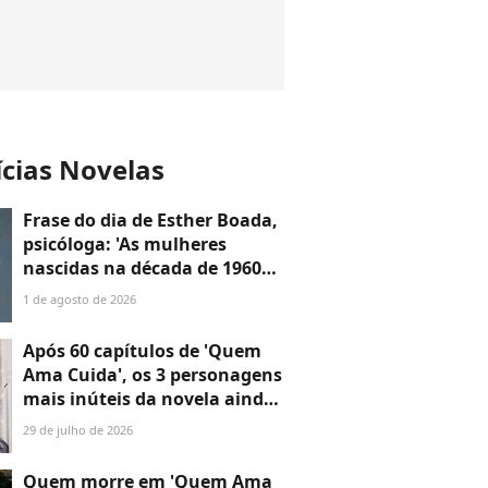
ícias Novelas
Frase do dia de Esther Boada,
psicóloga: 'As mulheres
nascidas na década de 1960
cresceram com a ideia de que
1 de agosto de 2026
precisavam dar conta de
tudo, porque era isso que a
Após 60 capítulos de 'Quem
sociedade exigia'
Ama Cuida', os 3 personagens
mais inúteis da novela ainda
não disseram a que vieram —
29 de julho de 2026
o último é o maior
desperdício
Quem morre em 'Quem Ama