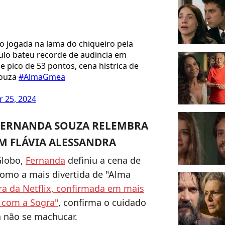
do jogada na lama do chiqueiro pela
ulo bateu recorde de audincia em
 pico de 53 pontos, cena histrica de
souza
#AlmaGmea
 25, 2024
 FERNANDA SOUZA RELEMBRA
M FLÁVIA ALESSANDRA
Globo,
Fernanda
definiu a cena de
como a mais divertida de "Alma
ra da Netflix, confirmada em mais
s com a Sogra"
, confirma o cuidado
a não se machucar.