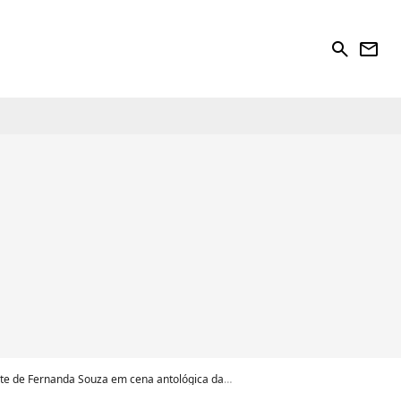
search
newsletter
rnanda Souza em cena antológica da novela da Globo