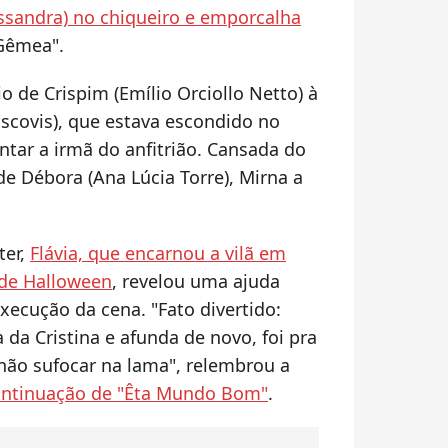
lessandra) no chiqueiro e emporcalha
Gêmea".
io de Crispim (Emílio Orciollo Netto) à
scovis), que estava escondido no
rontar a irmã do anfitrião. Cansada do
e Débora (Ana Lúcia Torre), Mirna a
ter,
Flávia, que encarnou a vilã em
 de Halloween
, revelou uma ajuda
xecução da cena. "Fato divertido:
da Cristina e afunda de novo, foi pra
 não sufocar na lama", relembrou a
 continuação de "Êta Mundo Bom"
.