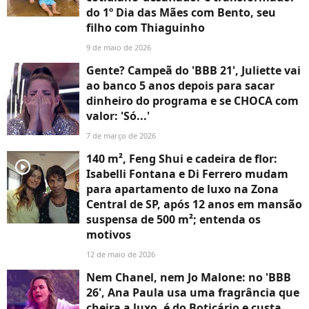
do 1º Dia das Mães com Bento, seu
filho com Thiaguinho
9 de maio de 2026
Gente? Campeã do 'BBB 21', Juliette vai
ao banco 5 anos depois para sacar
dinheiro do programa e se CHOCA com
valor: 'Só...'
7 de março de 2026
140 m², Feng Shui e cadeira de flor:
player2
Isabelli Fontana e Di Ferrero mudam
para apartamento de luxo na Zona
Central de SP, após 12 anos em mansão
suspensa de 500 m²; entenda os
motivos
12 de maio de 2026
Nem Chanel, nem Jo Malone: no 'BBB
26', Ana Paula usa uma fragrância que
cheira a luxo, é do Boticário e custa