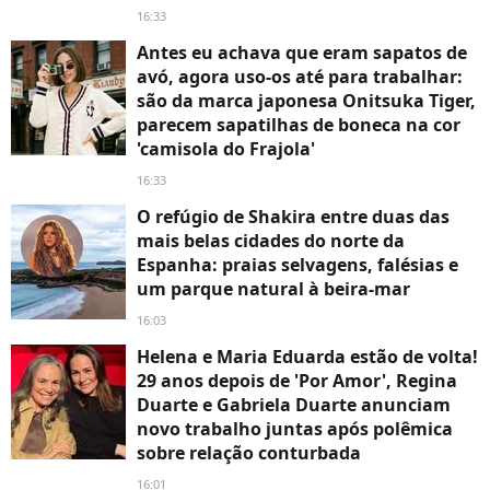
16:33
Antes eu achava que eram sapatos de
avó, agora uso-os até para trabalhar:
são da marca japonesa Onitsuka Tiger,
parecem sapatilhas de boneca na cor
'camisola do Frajola'
16:33
O refúgio de Shakira entre duas das
mais belas cidades do norte da
Espanha: praias selvagens, falésias e
um parque natural à beira-mar
16:03
Helena e Maria Eduarda estão de volta!
29 anos depois de 'Por Amor', Regina
Duarte e Gabriela Duarte anunciam
novo trabalho juntas após polêmica
sobre relação conturbada
16:01