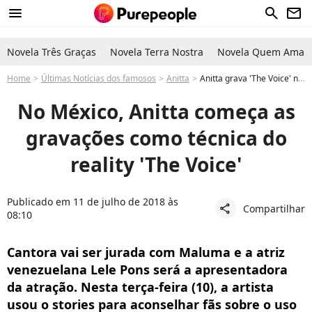
menu
search
newsletter
Novela Três Graças
Novela Terra Nostra
Novela Quem Ama C
Home
Últimas Notícias dos famosos
Anitta
Anitta grava 'The Voice' no México e será técnica com Maluma
No México, Anitta começa as
gravações como técnica do
reality 'The Voice'
Publicado em 11 de julho de 2018 às
Compartilhar
share
08:10
Cantora vai ser jurada com Maluma e a atriz
venezuelana Lele Pons será a apresentadora
da atração. Nesta terça-feira (10), a artista
usou o stories para aconselhar fãs sobre o uso