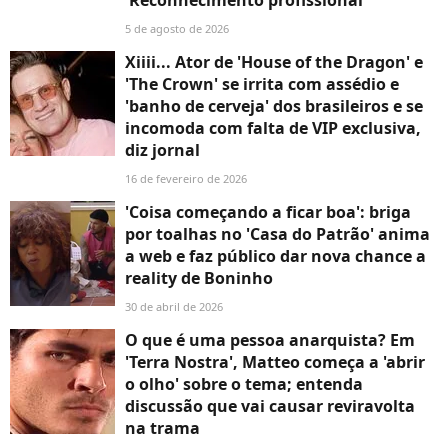
5 de agosto de 2026
Xiiii... Ator de 'House of the Dragon' e
'The Crown' se irrita com assédio e
'banho de cerveja' dos brasileiros e se
incomoda com falta de VIP exclusiva,
diz jornal
16 de fevereiro de 2026
'Coisa começando a ficar boa': briga
por toalhas no 'Casa do Patrão' anima
a web e faz público dar nova chance a
reality de Boninho
30 de abril de 2026
O que é uma pessoa anarquista? Em
'Terra Nostra', Matteo começa a 'abrir
o olho' sobre o tema; entenda
discussão que vai causar reviravolta
na trama