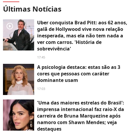
Últimas Notícias
Uber conquista Brad Pitt: aos 62 anos,
player2
galã de Hollywood vive nova relação
inesperada, mas ela não tem nada a
ver com carros. 'História de
sobrevivência'
17:45
A psicologia destaca: estas são as 3
cores que pessoas com caráter
dominante usam
17:03
'Uma das maiores estrelas do Brasil':
imprensa internacional faz raio-X da
carreira de Bruna Marquezine após
namoro com Shawn Mendes; veja
destaques