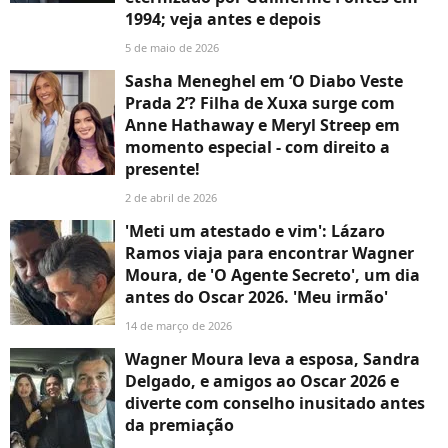
1994; veja antes e depois
5 de maio de 2026
Sasha Meneghel em ‘O Diabo Veste
Prada 2’? Filha de Xuxa surge com
Anne Hathaway e Meryl Streep em
momento especial - com direito a
presente!
2 de abril de 2026
'Meti um atestado e vim': Lázaro
Ramos viaja para encontrar Wagner
Moura, de 'O Agente Secreto', um dia
antes do Oscar 2026. 'Meu irmão'
14 de março de 2026
Wagner Moura leva a esposa, Sandra
Delgado, e amigos ao Oscar 2026 e
diverte com conselho inusitado antes
da premiação