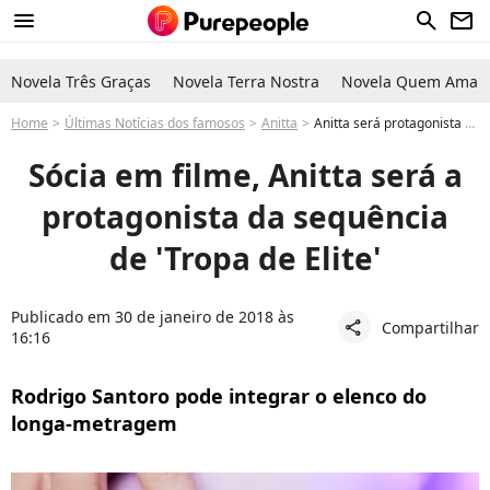
menu
search
newsletter
Novela Três Graças
Novela Terra Nostra
Novela Quem Ama C
Home
Últimas Notícias dos famosos
Anitta
Anitta será protagonista e policial na sequência do filme 'Tropa de Elite'
Sócia em filme, Anitta será a
protagonista da sequência
de 'Tropa de Elite'
Publicado em 30 de janeiro de 2018 às
Compartilhar
share
16:16
Rodrigo Santoro pode integrar o elenco do
longa-metragem