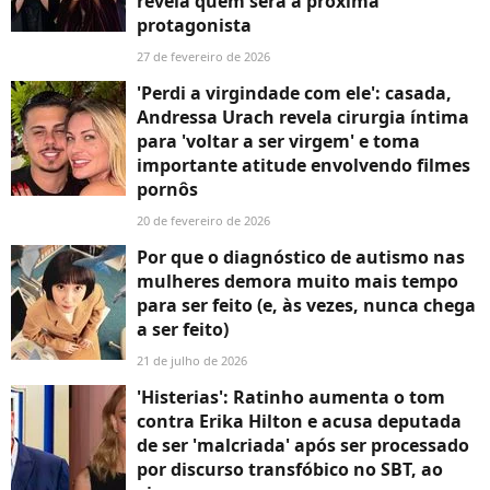
revela quem será a próxima
protagonista
27 de fevereiro de 2026
'Perdi a virgindade com ele': casada,
Andressa Urach revela cirurgia íntima
para 'voltar a ser virgem' e toma
importante atitude envolvendo filmes
pornôs
20 de fevereiro de 2026
Por que o diagnóstico de autismo nas
mulheres demora muito mais tempo
para ser feito (e, às vezes, nunca chega
a ser feito)
21 de julho de 2026
'Histerias': Ratinho aumenta o tom
contra Erika Hilton e acusa deputada
de ser 'malcriada' após ser processado
por discurso transfóbico no SBT, ao