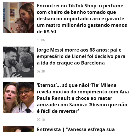
Encontrei no TikTok Shop: o perfume
com cheiro de banho tomado que
desbancou importado caro e garante
um rastro milionário gastando menos
de R$ 50
10:06
Jorge Messi morre aos 68 anos: pai e
empresário de Lionel foi decisivo para
a ida do craque ao Barcelona
09:38
‘Eternos’... só que não! ‘Tia’ Milena
revela motivo do rompimento com Ana
Paula Renault e choca ao reatar
amizade com Samira: ‘Abismo que não
é fácil de reverter'
09:10
Entrevista | 'Vanessa esfrega sua