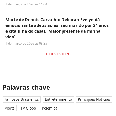
1 de março de 2026 às 11:04
Morte de Dennis Carvalho: Deborah Evelyn dá
emocionante adeus ao ex, seu marido por 24 anos
e cita filha do casal. 'Maior presente da minha
vida'
1 de março de 2026 às 08:35
TODOS OS ITENS
Palavras-chave
Famosos Brasileiros
Entretenimento
Principais Notícias
Morte
TV Globo
Polêmica