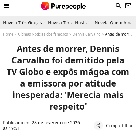
menu
search
newsletter
Novela Três Graças
Novela Terra Nostra
Novela Quem Ama C
Home
Últimas Notícias dos famosos
Dennis Carvalho
Antes de morrer, Dennis Carvalho foi demitido pela TV Globo e expôs mágoa com a emissora: 'Merecia mais respeito'
Antes de morrer, Dennis
Carvalho foi demitido pela
TV Globo e expôs mágoa com
a emissora por atitude
inesperada: 'Merecia mais
respeito'
Publicado em 28 de fevereiro de 2026
Compartilhar
share
às 19:51