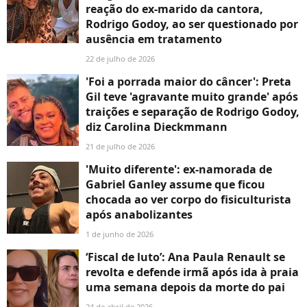
reação do ex-marido da cantora,
Rodrigo Godoy, ao ser questionado por
ausência em tratamento
22 de julho de 2026
'Foi a porrada maior do câncer': Preta
Gil teve 'agravante muito grande' após
traições e separação de Rodrigo Godoy,
diz Carolina Dieckmmann
21 de julho de 2026
'Muito diferente': ex-namorada de
Gabriel Ganley assume que ficou
chocada ao ver corpo do fisiculturista
após anabolizantes
1 de junho de 2026
‘Fiscal de luto’: Ana Paula Renault se
revolta e defende irmã após ida à praia
uma semana depois da morte do pai
24 de abril de 2026