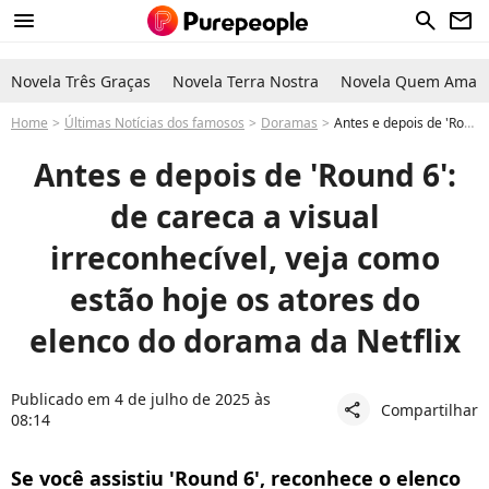
menu
search
newsletter
Novela Três Graças
Novela Terra Nostra
Novela Quem Ama C
Home
Últimas Notícias dos famosos
Doramas
Antes e depois de 'Round 6': de careca a visual irreconhecível, veja como estão hoje os atores do elenco do dorama da Netflix
Antes e depois de 'Round 6':
de careca a visual
irreconhecível, veja como
estão hoje os atores do
elenco do dorama da Netflix
Publicado em 4 de julho de 2025 às
Compartilhar
share
08:14
Se você assistiu 'Round 6', reconhece o elenco