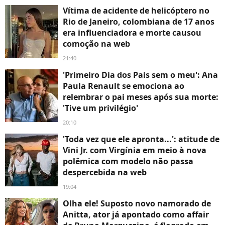
Vítima de acidente de helicóptero no
Rio de Janeiro, colombiana de 17 anos
era influenciadora e morte causou
comoção na web
21:40
'Primeiro Dia dos Pais sem o meu': Ana
Paula Renault se emociona ao
relembrar o pai meses após sua morte:
'Tive um privilégio'
20:10
'Toda vez que ele apronta...': atitude de
Vini Jr. com Virgínia em meio à nova
polêmica com modelo não passa
despercebida na web
19:04
Olha ele! Suposto novo namorado de
Anitta, ator já apontado como affair