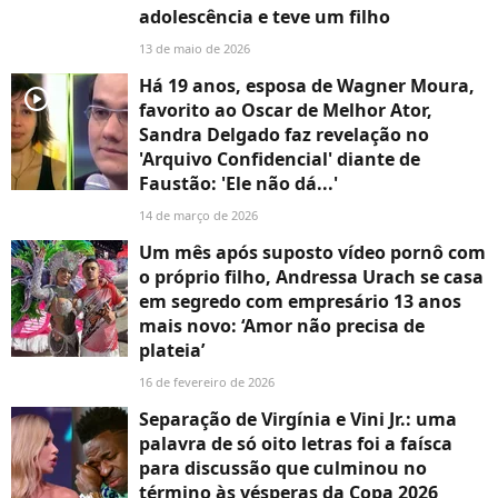
adolescência e teve um filho
13 de maio de 2026
Há 19 anos, esposa de Wagner Moura,
player2
favorito ao Oscar de Melhor Ator,
Sandra Delgado faz revelação no
'Arquivo Confidencial' diante de
Faustão: 'Ele não dá...'
14 de março de 2026
Um mês após suposto vídeo pornô com
o próprio filho, Andressa Urach se casa
em segredo com empresário 13 anos
mais novo: ‘Amor não precisa de
plateia’
16 de fevereiro de 2026
Separação de Virgínia e Vini Jr.: uma
palavra de só oito letras foi a faísca
para discussão que culminou no
término às vésperas da Copa 2026