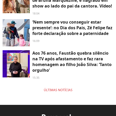
de Bruna Marquezine, é flagrado em
show ao lado do pai da cantora. Vídeo!
18:04
‘Nem sempre vou conseguir estar
presente’: no Dia dos Pais, Zé Felipe faz
forte declaração sobre a paternidade
16:09
Aos 76 anos, Faustão quebra silêncio
na TV após afastamento e faz rara
homenagem ao filho João Silva: ‘Tanto
orgulho’
15:35
ÚLTIMAS NOTÍCIAS