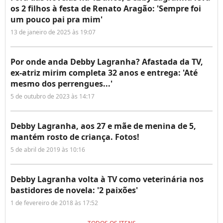
os 2 filhos à festa de Renato Aragão: 'Sempre foi
um pouco pai pra mim'
13 de janeiro de 2025 às 19:07
Por onde anda Debby Lagranha? Afastada da TV,
ex-atriz mirim completa 32 anos e entrega: 'Até
mesmo dos perrengues...'
5 de outubro de 2023 às 14:17
Debby Lagranha, aos 27 e mãe de menina de 5,
mantém rosto de criança. Fotos!
5 de abril de 2019 às 10:16
Debby Lagranha volta à TV como veterinária nos
bastidores de novela: '2 paixões'
1 de fevereiro de 2018 às 17:52