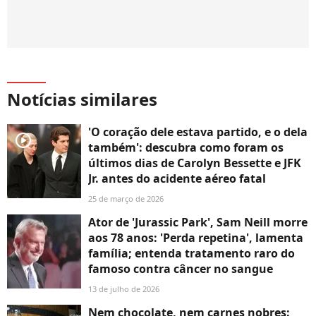
Notícias similares
'O coração dele estava partido, e o dela
player2
também': descubra como foram os
últimos dias de Carolyn Bessette e JFK
Jr. antes do acidente aéreo fatal
25 de março de 2026
Ator de 'Jurassic Park', Sam Neill morre
aos 78 anos: 'Perda repetina', lamenta
família; entenda tratamento raro do
famoso contra câncer no sangue
13 de julho de 2026
Nem chocolate, nem carnes nobres: