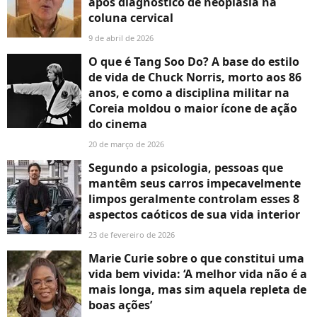
após diagnóstico de neoplasia na
coluna cervical
9 de abril de 2026
O que é Tang Soo Do? A base do estilo
de vida de Chuck Norris, morto aos 86
anos, e como a disciplina militar na
Coreia moldou o maior ícone de ação
do cinema
20 de março de 2026
Segundo a psicologia, pessoas que
mantêm seus carros impecavelmente
limpos geralmente controlam esses 8
aspectos caóticos de sua vida interior
23 de fevereiro de 2026
Marie Curie sobre o que constitui uma
vida bem vivida: ‘A melhor vida não é a
mais longa, mas sim aquela repleta de
boas ações’