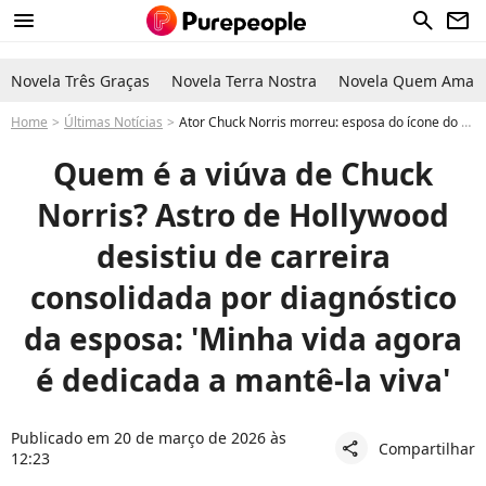
menu
search
newsletter
Novela Três Graças
Novela Terra Nostra
Novela Quem Ama C
Home
Últimas Notícias
Ator Chuck Norris morreu: esposa do ícone do cinema de Hollywood fez o famoso largar carreira de sucesso após grave diagnóstico. 'Mantê-la viva'
Quem é a viúva de Chuck
Norris? Astro de Hollywood
desistiu de carreira
consolidada por diagnóstico
da esposa: 'Minha vida agora
é dedicada a mantê-la viva'
Publicado em 20 de março de 2026 às
Compartilhar
share
12:23