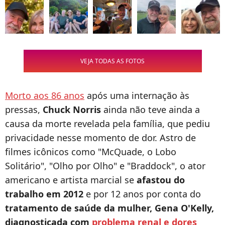
VEJA TODAS AS FOTOS
Morto aos 86 anos
após uma internação às
pressas,
Chuck Norris
ainda não teve ainda a
causa da morte revelada pela família, que pediu
privacidade nesse momento de dor. Astro de
filmes icônicos como "McQuade, o Lobo
Solitário", "Olho por Olho" e "Braddock", o ator
americano e artista marcial se
afastou do
trabalho em 2012
e por 12 anos por conta do
tratamento de saúde da mulher, Gena O'Kelly,
diagnosticada com
problema renal e dores