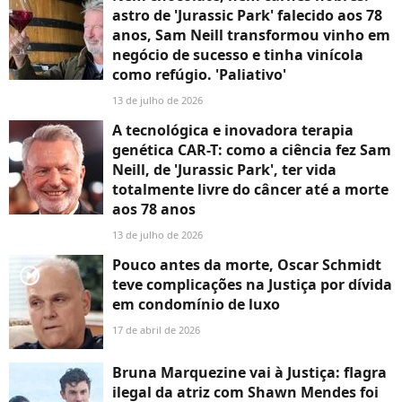
astro de 'Jurassic Park' falecido aos 78
anos, Sam Neill transformou vinho em
negócio de sucesso e tinha vinícola
como refúgio. 'Paliativo'
13 de julho de 2026
A tecnológica e inovadora terapia
genética CAR-T: como a ciência fez Sam
Neill, de 'Jurassic Park', ter vida
totalmente livre do câncer até a morte
aos 78 anos
13 de julho de 2026
Pouco antes da morte, Oscar Schmidt
player2
teve complicações na Justiça por dívida
em condomínio de luxo
17 de abril de 2026
Bruna Marquezine vai à Justiça: flagra
ilegal da atriz com Shawn Mendes foi