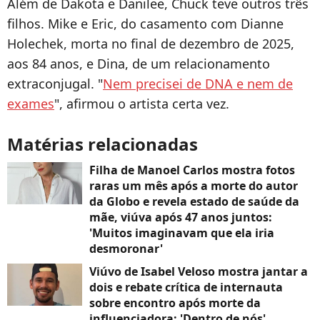
Além de Dakota e Danilee, Chuck teve outros três
filhos. Mike e Eric, do casamento com Dianne
Holechek, morta no final de dezembro de 2025,
aos 84 anos, e Dina, de um relacionamento
extraconjugal. "
Nem precisei de DNA e nem de
exames
", afirmou o artista certa vez.
Matérias relacionadas
Filha de Manoel Carlos mostra fotos
raras um mês após a morte do autor
da Globo e revela estado de saúde da
mãe, viúva após 47 anos juntos:
'Muitos imaginavam que ela iria
desmoronar'
Viúvo de Isabel Veloso mostra jantar a
dois e rebate crítica de internauta
sobre encontro após morte da
influenciadora: 'Dentro de nós'