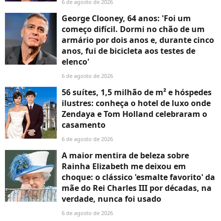
6 de agosto de 2026
George Clooney, 64 anos: 'Foi um
começo difícil. Dormi no chão de um
armário por dois anos e, durante cinco
anos, fui de bicicleta aos testes de
elenco'
6 de agosto de 2026
56 suítes, 1,5 milhão de m² e hóspedes
ilustres: conheça o hotel de luxo onde
Zendaya e Tom Holland celebraram o
casamento
6 de agosto de 2026
A maior mentira de beleza sobre
Rainha Elizabeth me deixou em
choque: o clássico 'esmalte favorito' da
mãe do Rei Charles III por décadas, na
verdade, nunca foi usado
6 de agosto de 2026