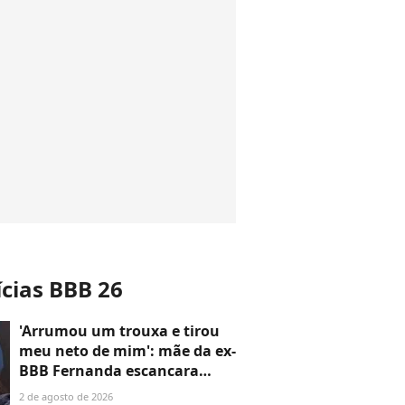
ícias BBB 26
'Arrumou um trouxa e tirou
meu neto de mim': mãe da ex-
BBB Fernanda escancara
rompimento com a filha após
2 de agosto de 2026