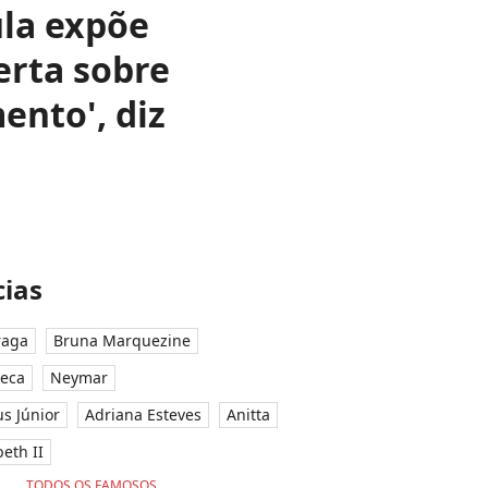
ula expõe
erta sobre
ento', diz
ias
raga
Bruna Marquezine
seca
Neymar
ius Júnior
Adriana Esteves
Anitta
eth II
TODOS OS FAMOSOS