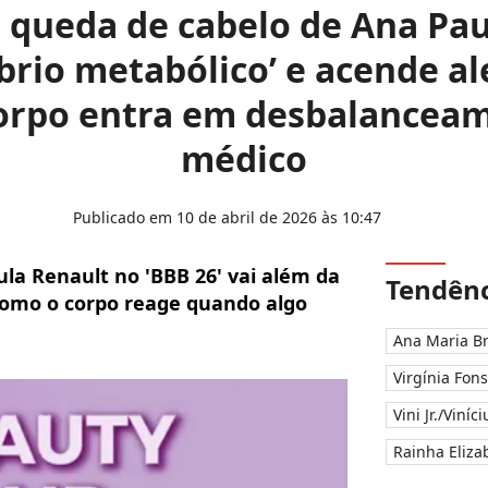
: queda de cabelo de Ana Pa
íbrio metabólico’ e acende al
orpo entra em desbalanceam
médico
Publicado em 10 de abril de 2026 às 10:47
la Renault no 'BBB 26' vai além da
Tendênc
 como o corpo reage quando algo
Ana Maria B
Virgínia Fon
Vini Jr./Viníc
Rainha Elizab