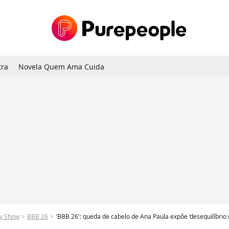
tra
Novela Quem Ama Cuida
ty Show
BBB 26
'BBB 26': queda de cabelo de Ana Paula expõe ‘desequilíbrio metabólico’ e acende ale