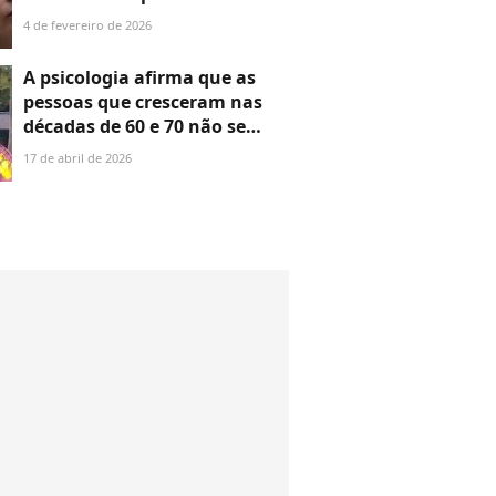
diverte a web. ‘Tá melhor do
4 de fevereiro de 2026
que ver a festa’
A psicologia afirma que as
pessoas que cresceram nas
décadas de 60 e 70 não se
tornaram duras de propósito,
17 de abril de 2026
mas foram criadas em um
ambiente onde não lhes foi
proporcionada gentileza