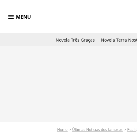
menu
MENU
Novela Três Graças
Novela Terra Nos
Home
Últimas Notícias dos famosos
Reali