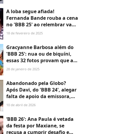
medida protetiva
A loba segue afiada!
Fernanda Bande rouba a cena
no 'BBB 25' ao relembrar vaso
entupido por Alane no 'BBB
18 de fevereiro de 2025
24', e web aclama: 'Coloquem
ela de volta'
Gracyanne Barbosa além do
'BBB 25': nua ou de biquíni,
essas 32 fotos provam que a
musa não tem medo de
28 de janeiro de 2025
valorizar corpo, apesar de
críticas
Abandonado pela Globo?
Após Davi, do 'BBB 24', alegar
falta de apoio da emissora,
Bia Reis e Fernanda Bande
10 de abril de 2026
rebatem o ex-brother: 'A
vitrine é a mesma para todos'
‘BBB 26': Ana Paula é vetada
da festa por Maxiane, se
recusa a cumprir desafio e