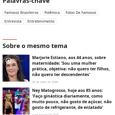
Palavras-chave
Famosos Brasileiros
Polêmica
Fotos De Famosos
Entrevista
Entretenimento
Sobre o mesmo tema
Marjorie Estiano, aos 44 anos, sobre
player2
maternidade: 'Sou uma mulher
prática, objetiva: não quero ter filhos,
não quero ter descendentes'
26 de maio de 2026
Ney Matogrosso, hoje aos 85 anos:
'Faço ginástica diariamente, como
muito pouco, não gosto de açúcar, não
gosto de refrigerante, de enlatado'
1 de agosto de 2026