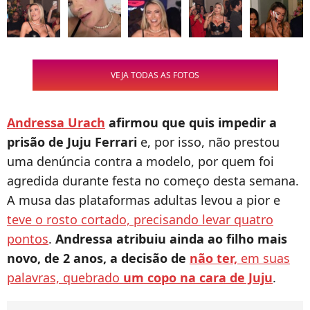
VEJA TODAS AS FOTOS
Andressa Urach
afirmou que quis impedir a
prisão de Juju Ferrari
e, por isso, não prestou
uma denúncia contra a modelo, por quem foi
agredida durante festa no começo desta semana.
A musa das plataformas adultas levou a pior e
teve o rosto cortado, precisando levar quatro
pontos
.
Andressa atribuiu ainda ao filho mais
novo, de 2 anos, a decisão de
não ter,
em suas
palavras, quebrado
um copo na cara de Juju
.