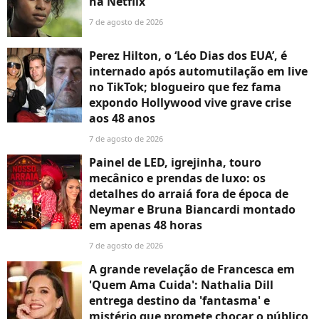
na Netflix
7 de agosto de 2026
Perez Hilton, o ‘Léo Dias dos EUA’, é
internado após automutilação em live
no TikTok; blogueiro que fez fama
expondo Hollywood vive grave crise
aos 48 anos
7 de agosto de 2026
Painel de LED, igrejinha, touro
mecânico e prendas de luxo: os
detalhes do arraiá fora de época de
Neymar e Bruna Biancardi montado
em apenas 48 horas
7 de agosto de 2026
A grande revelação de Francesca em
'Quem Ama Cuida': Nathalia Dill
entrega destino da 'fantasma' e
mistério que promete chocar o público