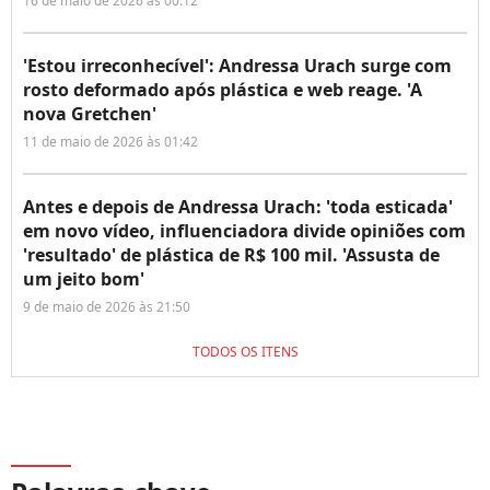
16 de maio de 2026 às 00:12
'Estou irreconhecível': Andressa Urach surge com
rosto deformado após plástica e web reage. 'A
nova Gretchen'
11 de maio de 2026 às 01:42
Antes e depois de Andressa Urach: 'toda esticada'
em novo vídeo, influenciadora divide opiniões com
'resultado' de plástica de R$ 100 mil. 'Assusta de
um jeito bom'
9 de maio de 2026 às 21:50
TODOS OS ITENS