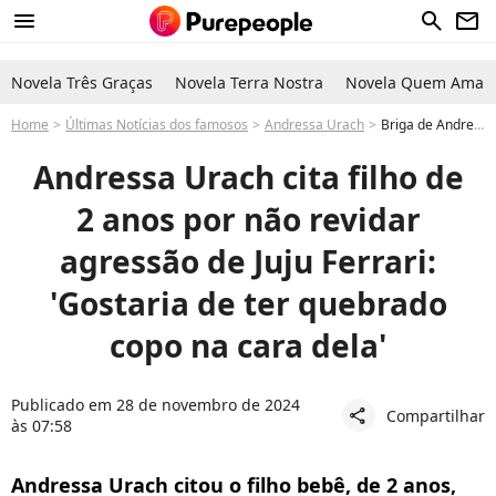
menu
search
newsletter
Novela Três Graças
Novela Terra Nostra
Novela Quem Ama C
Home
Últimas Notícias dos famosos
Andressa Urach
Briga de Andressa Urach: atriz pornô cita filho bebê por não revidar agressão de Juju Ferrari ao ter rosto rasgado: 'Quebrar copo na cara dela'
Andressa Urach cita filho de
2 anos por não revidar
agressão de Juju Ferrari:
'Gostaria de ter quebrado
copo na cara dela'
Publicado em 28 de novembro de 2024
Compartilhar
share
às 07:58
Andressa Urach citou o filho bebê, de 2 anos,