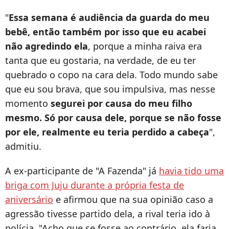
"
Essa semana é audiência da guarda do meu
bebê, então também por isso que eu acabei
não agredindo ela
, porque a minha raiva era
tanta que eu gostaria, na verdade, de eu ter
quebrado o copo na cara dela. Todo mundo sabe
que eu sou brava, que sou impulsiva, mas nesse
momento
segurei por causa do meu filho
mesmo. Só por causa dele, porque se não fosse
por ele, realmente eu teria perdido a cabeça
",
admitiu.
A ex-participante de "A Fazenda" já
havia tido uma
briga com Juju durante a própria festa de
aniversário
e afirmou que na sua opinião caso a
agressão tivesse partido dela, a rival teria ido à
polícia. "
Acho que se fosse ao contrário, ela faria