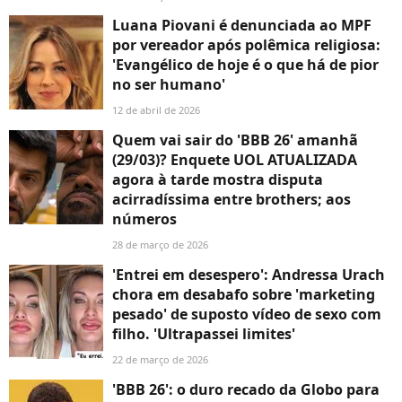
Luana Piovani é denunciada ao MPF
por vereador após polêmica religiosa:
'Evangélico de hoje é o que há de pior
no ser humano'
12 de abril de 2026
Quem vai sair do 'BBB 26' amanhã
(29/03)? Enquete UOL ATUALIZADA
agora à tarde mostra disputa
acirradíssima entre brothers; aos
números
28 de março de 2026
'Entrei em desespero': Andressa Urach
chora em desabafo sobre 'marketing
pesado' de suposto vídeo de sexo com
filho. 'Ultrapassei limites'
22 de março de 2026
'BBB 26': o duro recado da Globo para