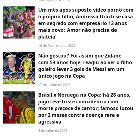
Um mês após suposto vídeo pornô com
o próprio filho, Andressa Urach se casa
em segredo com empresário 13 anos
mais novo: ‘Amor não precisa de
plateia’
16 de fevereiro de 2026
Não gostou? Foi assim que Zidane,
com 53 anos hoje, reagiu ao ver o filho
goleiro levar 3 gols de Messi em um
único jogo na Copa
17 de junho de 2026
Brasil x Noruega na Copa: há 28 anos,
jogo teve triste coincidência com
morte precoce de cantor; famoso lutou
por 2 meses contra doença rara e
agressiva
4 de julho de 2026