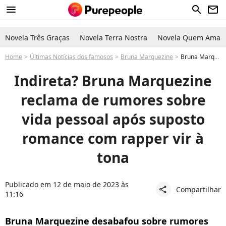
menu
search
newsletter
Novela Três Graças
Novela Terra Nostra
Novela Quem Ama C
Home
Últimas Notícias dos famosos
Bruna Marquezine
Bruna Marquezine e cantor L7nnon estão juntos? Atriz reclama de rumores sobre vida pessoal. Veja desabafo!
Indireta? Bruna Marquezine
reclama de rumores sobre
vida pessoal após suposto
romance com rapper vir à
tona
Publicado em 12 de maio de 2023 às
Compartilhar
share
11:16
Bruna Marquezine desabafou sobre rumores