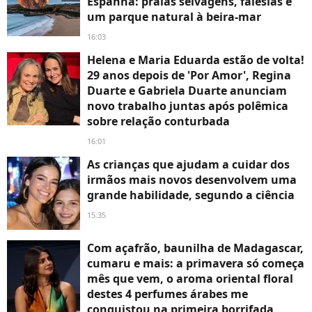
Espanha: praias selvagens, falésias e
um parque natural à beira-mar
16:03
Helena e Maria Eduarda estão de volta!
29 anos depois de 'Por Amor', Regina
Duarte e Gabriela Duarte anunciam
novo trabalho juntas após polêmica
sobre relação conturbada
16:01
As crianças que ajudam a cuidar dos
irmãos mais novos desenvolvem uma
grande habilidade, segundo a ciência
15:35
Com açafrão, baunilha de Madagascar,
cumaru e mais: a primavera só começa
mês que vem, o aroma oriental floral
destes 4 perfumes árabes me
conquistou na primeira borrifada