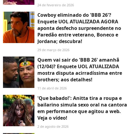
24 de fevereiro de 2026
Cowboy eliminado do 'BBB 26'?
Enquete UOL ATUALIZADA AGORA
aponta desfecho surpreendente no
Paredão entre veterano, Boneco e
Jordana; descubra!
29 de março de 2026
Quem vai sair do 'BBB 26' amanhã
(12/04)? Enquete UOL ATUALIZADA
mostra disputa acirradíssima entre
brothers; aos detalhes!
11 de abril de 2026
'Que babado!': Anitta tira a roupa e
bailarino simula sexo oral na cantora
em performance que agitou a web.
Veja o vídeo!
2 de agosto de 2026