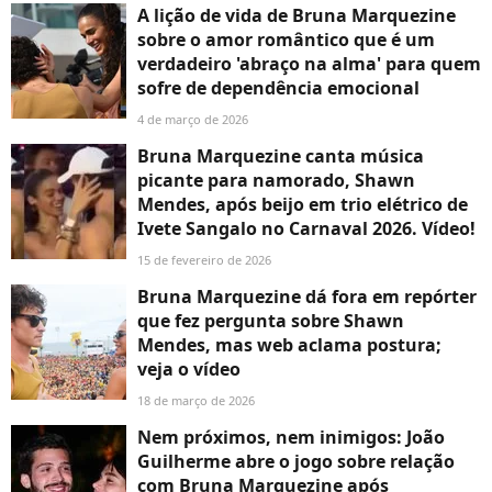
A lição de vida de Bruna Marquezine
sobre o amor romântico que é um
verdadeiro 'abraço na alma' para quem
sofre de dependência emocional
4 de março de 2026
Bruna Marquezine canta música
picante para namorado, Shawn
Mendes, após beijo em trio elétrico de
Ivete Sangalo no Carnaval 2026. Vídeo!
15 de fevereiro de 2026
Bruna Marquezine dá fora em repórter
que fez pergunta sobre Shawn
Mendes, mas web aclama postura;
veja o vídeo
18 de março de 2026
Nem próximos, nem inimigos: João
Guilherme abre o jogo sobre relação
com Bruna Marquezine após