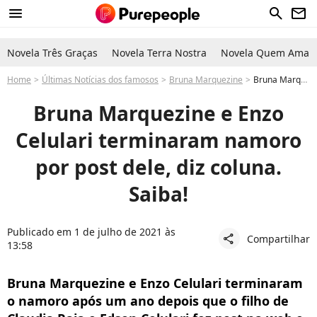
menu
search
newsletter
Novela Três Graças
Novela Terra Nostra
Novela Quem Ama C
Home
Últimas Notícias dos famosos
Bruna Marquezine
Bruna Marquezine acabou namoro com Enzo Celulari por conta de post na web. Entenda!
Bruna Marquezine e Enzo
Celulari terminaram namoro
por post dele, diz coluna.
Saiba!
Publicado em 1 de julho de 2021 às
Compartilhar
share
13:58
Bruna Marquezine e Enzo Celulari terminaram
o namoro após um ano depois que o filho de