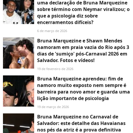
uma declaração de Bruna Marquezine
sobre término com Neymar viralizou; o
que a psicologia diz sobre
encerramentos difíceis?
6 de março de 2026
Bruna Marquezine e Shawn Mendes
namoram em praia vazia do Rio após 3
dias de 'sumiço' pós-Carnaval 2026 em
Salvador. Fotos e vídeos!
19 de fevereiro de 2026
Bruna Marquezine aprendeu: fim de
namoro muito exposto nem sempre é
barreira para novo amor e guarda uma
lição importante de psicologia
19 de março de 2026
Bruna Marquezine no Carnaval de
Salvador: este detalhe das Havaianas
nos pés da atriz é a prova definitiva