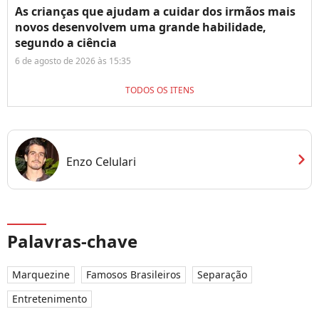
As crianças que ajudam a cuidar dos irmãos mais
novos desenvolvem uma grande habilidade,
segundo a ciência
6 de agosto de 2026 às 15:35
TODOS OS ITENS
chevron_right
Enzo Celulari
Palavras-chave
Marquezine
Famosos Brasileiros
Separação
Entretenimento