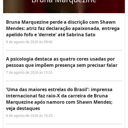
Bruna Marquezine perde a discrição com Shawn
Mendes: atriz faz declaração apaixonada, entrega
apelido fofo e 'derrete' até Sabrina Sato
9 de agosto de 2026 às 08:46
A psicologia destaca as quatro cores usadas por
pessoas que impõem presença sem precisar falar
7 de agosto de 2026 às 15:25
'Uma das maiores estrelas do Brasil': imprensa
internacional faz raio-X da carreira de Bruna
Marquezine após namoro com Shawn Mendes;
veja destaques
6 de agosto de 2026 às 16:33