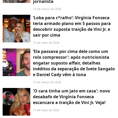
jornalista
13 de março de 2026
‘Loba para c*ralho’: Virgínia Fonseca
teria armado plano em 5 passos para
descobrir suposta traição de Vini Jr. e
sair por cima
15 de maio de 2026
‘Ela passava por cima dele como um
rolo compressor': após nutricionista
engatar suposto affair, detalhes
inéditos da separação de Ivete Sangalo
e Daniel Cady vêm à tona
12 de março de 2026
'O cara tinha um jato em casa': novo
desabafo de Virgínia Fonseca
escancara a traição de Vini Jr. Veja!
17 de maio de 2026