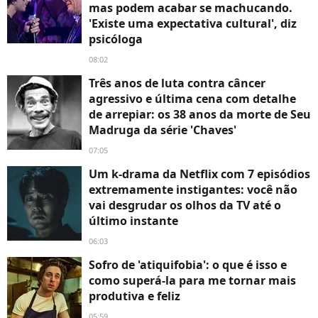
mas podem acabar se machucando.
'Existe uma expectativa cultural', diz
psicóloga
08:02
Três anos de luta contra câncer
agressivo e última cena com detalhe
de arrepiar: os 38 anos da morte de Seu
Madruga da série 'Chaves'
07:05
Um k-drama da Netflix com 7 episódios
extremamente instigantes: você não
vai desgrudar os olhos da TV até o
último instante
06:03
Sofro de 'atiquifobia': o que é isso e
como superá-la para me tornar mais
produtiva e feliz
05:59