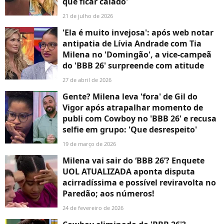
que ficar calado'
21 de julho de 2026
'Ela é muito invejosa': após web notar
antipatia de Lívia Andrade com Tia
Milena no 'Domingão', a vice-campeã
do 'BBB 26' surpreende com atitude
27 de abril de 2026
Gente? Milena leva 'fora' de Gil do
Vigor após atrapalhar momento de
publi com Cowboy no 'BBB 26' e recusa
selfie em grupo: 'Que desrespeito'
19 de março de 2026
Milena vai sair do ‘BBB 26’? Enquete
UOL ATUALIZADA aponta disputa
acirradíssima e possível reviravolta no
Paredão; aos números!
24 de fevereiro de 2026