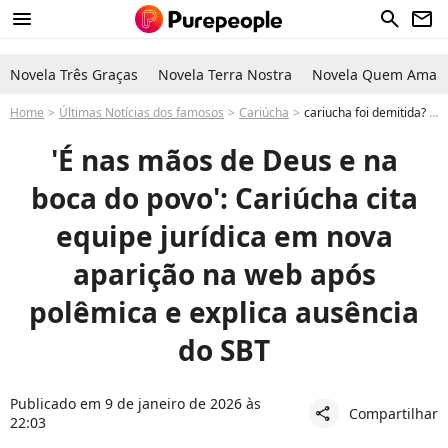
menu
search
newsletter
Novela Três Graças
Novela Terra Nostra
Novela Quem Ama C
Home
Últimas Notícias dos famosos
Cariúcha
cariucha foi demitida? polêmica médico apresentadora do fofocalizando no sbt quebra silêncio e cita equipe jurídica em nova aparição na web após rumores
'É nas mãos de Deus e na
boca do povo': Cariúcha cita
equipe jurídica em nova
aparição na web após
polêmica e explica ausência
do SBT
Publicado em 9 de janeiro de 2026 às
Compartilhar
share
22:03