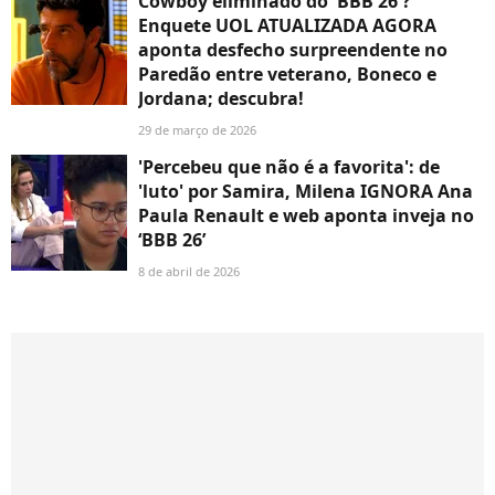
Cowboy eliminado do 'BBB 26'?
Enquete UOL ATUALIZADA AGORA
aponta desfecho surpreendente no
Paredão entre veterano, Boneco e
Jordana; descubra!
29 de março de 2026
'Percebeu que não é a favorita': de
'luto' por Samira, Milena IGNORA Ana
Paula Renault e web aponta inveja no
‘BBB 26’
8 de abril de 2026