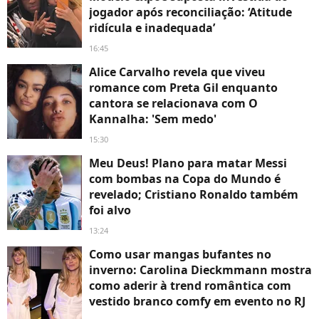
jogador após reconciliação: ‘Atitude
ridícula e inadequada’
16:45
Alice Carvalho revela que viveu
romance com Preta Gil enquanto
cantora se relacionava com O
Kannalha: 'Sem medo'
15:30
Meu Deus! Plano para matar Messi
com bombas na Copa do Mundo é
revelado; Cristiano Ronaldo também
foi alvo
13:24
Como usar mangas bufantes no
inverno: Carolina Dieckmmann mostra
como aderir à trend romântica com
vestido branco comfy em evento no RJ