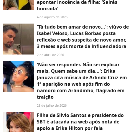
apontar inocência da filha: 'Sairás
honrada'
4 de agosto de 2026
'Tá tudo bem amar de novo...': viúvo de
Isabel Veloso, Lucas Borbas posta
reflexão e web suspeita de novo amor,
3 meses após morte da influenciadora
2 de abril de 2026
'Não sei responder. Não sei explicar
mais. Quem sabe um dia...': Erika
Januza cita música de Arlindo Cruz em
1ª aparição na web após fim do
namoro com Arlindinho, flagrado em
traição
28 de julho de 2026
Filha de Silvio Santos e presidente do
SBT é atacada na web após nota de
apoio a Erika Hilton por fala