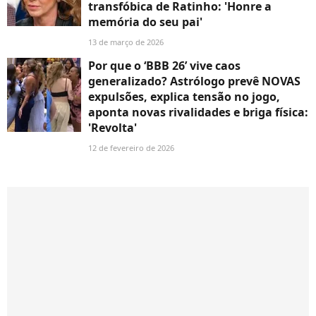
transfóbica de Ratinho: 'Honre a
memória do seu pai'
13 de março de 2026
Por que o ‘BBB 26’ vive caos
generalizado? Astrólogo prevê NOVAS
expulsões, explica tensão no jogo,
aponta novas rivalidades e briga física:
'Revolta'
12 de fevereiro de 2026