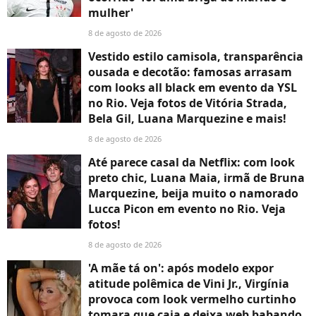
mulher'
8 de agosto de 2026
Vestido estilo camisola, transparência
ousada e decotão: famosas arrasam
com looks all black em evento da YSL
no Rio. Veja fotos de Vitória Strada,
Bela Gil, Luana Marquezine e mais!
8 de agosto de 2026
Até parece casal da Netflix: com look
preto chic, Luana Maia, irmã de Bruna
Marquezine, beija muito o namorado
Lucca Picon em evento no Rio. Veja
fotos!
8 de agosto de 2026
'A mãe tá on': após modelo expor
atitude polêmica de Vini Jr., Virgínia
provoca com look vermelho curtinho
tomara que caia e deixa web babando.