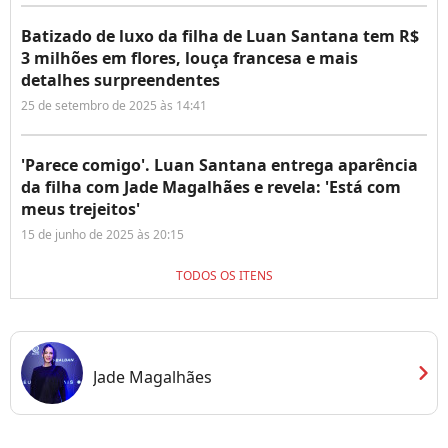
Batizado de luxo da filha de Luan Santana tem R$
3 milhões em flores, louça francesa e mais
detalhes surpreendentes
25 de setembro de 2025 às 14:41
'Parece comigo'. Luan Santana entrega aparência
da filha com Jade Magalhães e revela: 'Está com
meus trejeitos'
15 de junho de 2025 às 20:15
TODOS OS ITENS
chevron_right
Jade Magalhães