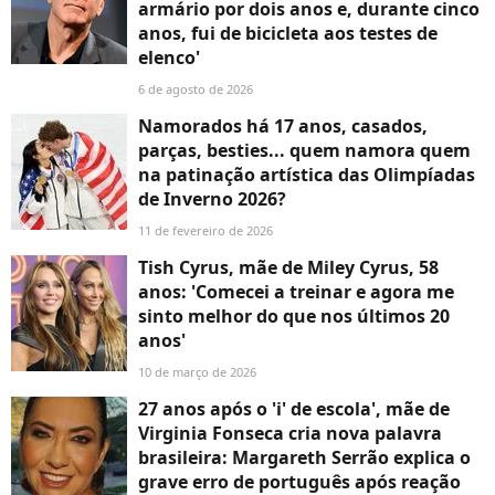
armário por dois anos e, durante cinco
anos, fui de bicicleta aos testes de
elenco'
6 de agosto de 2026
Namorados há 17 anos, casados,
parças, besties... quem namora quem
na patinação artística das Olimpíadas
de Inverno 2026?
11 de fevereiro de 2026
Tish Cyrus, mãe de Miley Cyrus, 58
anos: 'Comecei a treinar e agora me
sinto melhor do que nos últimos 20
anos'
10 de março de 2026
27 anos após o 'i' de escola', mãe de
Virginia Fonseca cria nova palavra
brasileira: Margareth Serrão explica o
grave erro de português após reação