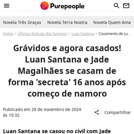
menu
search
newsletter
Novela Três Graças
Novela Terra Nostra
Novela Quem Ama C
Home
Últimas Notícias dos famosos
Luan Santana
Casamento de Luan Santana e Jade Magalhães: em 1ª gravidez, famosa se casa de forma reservada com cantor 16 anos após começo de namoro
Grávidos e agora casados!
Luan Santana e Jade
Magalhães se casam de
forma 'secreta' 16 anos após
começo de namoro
Publicado em 29 de novembro de 2024
Compartilhar
share
às 10:32
Luan Santana se casou no civil com Jade