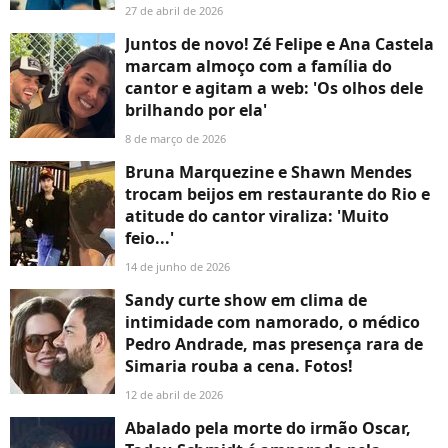
27 de abril de 2026
Juntos de novo! Zé Felipe e Ana Castela
marcam almoço com a família do
cantor e agitam a web: 'Os olhos dele
brilhando por ela'
8 de março de 2026
Bruna Marquezine e Shawn Mendes
trocam beijos em restaurante do Rio e
atitude do cantor viraliza: 'Muito
feio...'
14 de junho de 2026
Sandy curte show em clima de
intimidade com namorado, o médico
Pedro Andrade, mas presença rara de
Simaria rouba a cena. Fotos!
12 de abril de 2026
Abalado pela morte do irmão Oscar,