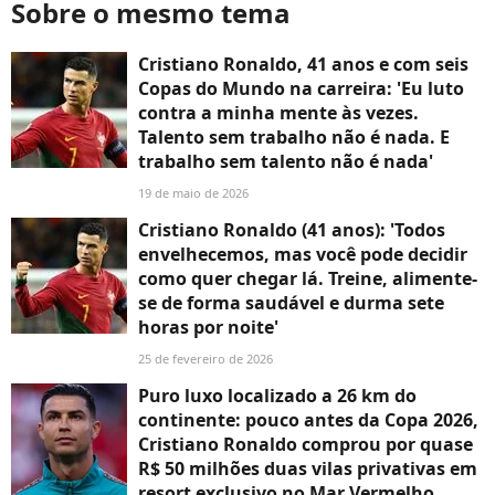
Sobre o mesmo tema
Cristiano Ronaldo, 41 anos e com seis
Copas do Mundo na carreira: 'Eu luto
contra a minha mente às vezes.
Talento sem trabalho não é nada. E
trabalho sem talento não é nada'
19 de maio de 2026
Cristiano Ronaldo (41 anos): 'Todos
envelhecemos, mas você pode decidir
como quer chegar lá. Treine, alimente-
se de forma saudável e durma sete
horas por noite'
25 de fevereiro de 2026
Puro luxo localizado a 26 km do
continente: pouco antes da Copa 2026,
Cristiano Ronaldo comprou por quase
R$ 50 milhões duas vilas privativas em
resort exclusivo no Mar Vermelho