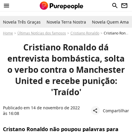
menu
search
newsletter
Novela Três Graças
Novela Terra Nostra
Novela Quem Ama C
Home
Últimas Notícias dos famosos
Cristiano Ronaldo
Cristiano Ronaldo: jogador solta o verbo em entrevista polêmica contra o Manchester United e é punido
Cristiano Ronaldo dá
entrevista bombástica, solta
o verbo contra o Manchester
United e recebe punição:
'Traído'
Publicado em 14 de novembro de 2022
Compartilhar
share
às 16:08
Cristano Ronaldo não poupou palavras para