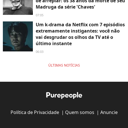
de arrepiar: os 38 anos da morte de Seu
Madruga da série 'Chaves'
07:05
Um k-drama da Netflix com 7 episódios
extremamente instigantes: você não
vai desgrudar os olhos da TV até o
último instante
06:03
ÚLTIMAS NOTÍCIAS
Política de Privacidade
|
Quem somos
|
Anuncie