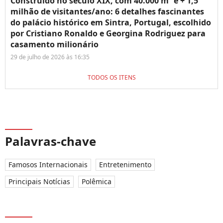
Construído no século XIX, com 40.000 m² e + 1,5
milhão de visitantes/ano: 6 detalhes fascinantes
do palácio histórico em Sintra, Portugal, escolhido
por Cristiano Ronaldo e Georgina Rodriguez para
casamento milionário
29 de julho de 2026 às 16:35
TODOS OS ITENS
Palavras-chave
Famosos Internacionais
Entretenimento
Principais Notícias
Polêmica