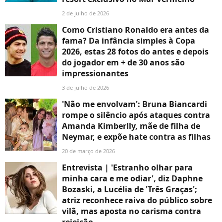
2 de julho de 2026
Como Cristiano Ronaldo era antes da
fama? Da infância simples à Copa
2026, estas 28 fotos do antes e depois
do jogador em + de 30 anos são
impressionantes
3 de julho de 2026
'Não me envolvam': Bruna Biancardi
rompe o silêncio após ataques contra
Amanda Kimberlly, mãe de filha de
Neymar, e expõe hate contra as filhas
20 de março de 2026
Entrevista | 'Estranho olhar para
minha cara e me odiar', diz Daphne
Bozaski, a Lucélia de 'Três Graças';
atriz reconhece raiva do público sobre
vilã, mas aposta no carisma contra
rejeição