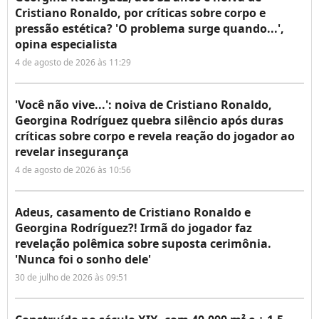
Cristiano Ronaldo, por críticas sobre corpo e
pressão estética? 'O problema surge quando...',
opina especialista
4 de agosto de 2026 às 11:29
'Você não vive...': noiva de Cristiano Ronaldo,
Georgina Rodríguez quebra silêncio após duras
críticas sobre corpo e revela reação do jogador ao
revelar insegurança
4 de agosto de 2026 às 10:56
Adeus, casamento de Cristiano Ronaldo e
Georgina Rodríguez?! Irmã do jogador faz
revelação polêmica sobre suposta cerimônia.
'Nunca foi o sonho dele'
30 de julho de 2026 às 09:51