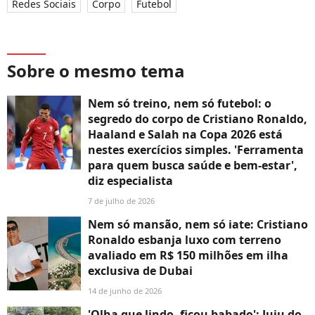
Redes Sociais
Corpo
Futebol
Sobre o mesmo tema
Nem só treino, nem só futebol: o
segredo do corpo de Cristiano Ronaldo,
Haaland e Salah na Copa 2026 está
nestes exercícios simples. 'Ferramenta
para quem busca saúde e bem-estar',
diz especialista
7 de julho de 2026
Nem só mansão, nem só iate: Cristiano
Ronaldo esbanja luxo com terreno
avaliado em R$ 150 milhões em ilha
exclusiva de Dubai
14 de junho de 2026
'Olha que lindo, ficou babado': Juju do