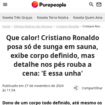
menu
search
newsletter
Novela Três Graças
Novela Terra Nostra
Novela Quem Ama C
Home
Últimas Notícias dos famosos
Cristiano Ronaldo
Cristiano Ronaldo posa só de sunga em sauna, exibe corpo definido, mas detalhe nos pés rouba a cena: 'E essa unha'
Que calor! Cristiano Ronaldo
posa só de sunga em sauna,
exibe corpo definido, mas
detalhe nos pés rouba a
cena: 'E essa unha'
Publicado em 27 de novembro de 2024
Compartilhar
share
às 11:54
Dono de um corpo todo definido, até mesmo os