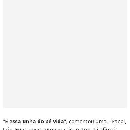
"
E essa unha do pé vida
", comentou uma. "Papai,
Cris. Eu conheço uma manicure top, tá afim do