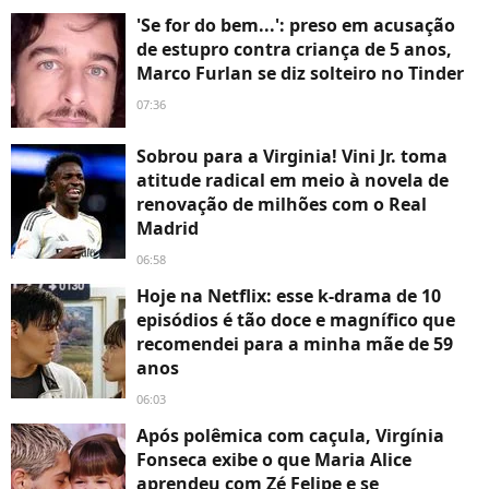
'Se for do bem...': preso em acusação
de estupro contra criança de 5 anos,
Marco Furlan se diz solteiro no Tinder
07:36
Sobrou para a Virginia! Vini Jr. toma
atitude radical em meio à novela de
renovação de milhões com o Real
Madrid
06:58
Hoje na Netflix: esse k-drama de 10
episódios é tão doce e magnífico que
recomendei para a minha mãe de 59
anos
06:03
Após polêmica com caçula, Virgínia
Fonseca exibe o que Maria Alice
aprendeu com Zé Felipe e se