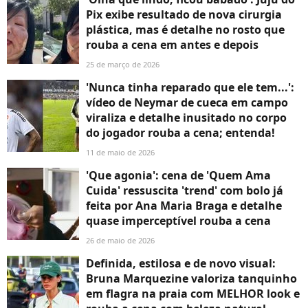
Pix exibe resultado de nova cirurgia
plástica, mas é detalhe no rosto que
rouba a cena em antes e depois
25 de março de 2026
'Nunca tinha reparado que ele tem...':
vídeo de Neymar de cueca em campo
viraliza e detalhe inusitado no corpo
do jogador rouba a cena; entenda!
11 de maio de 2026
'Que agonia': cena de 'Quem Ama
Cuida' ressuscita 'trend' com bolo já
feita por Ana Maria Braga e detalhe
quase imperceptível rouba a cena
26 de maio de 2026
Definida, estilosa e de novo visual:
Bruna Marquezine valoriza tanquinho
em flagra na praia com MELHOR look e