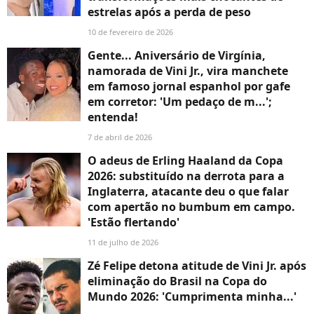
estrelas após a perda de peso
10 de fevereiro de 2026
Gente... Aniversário de Virgínia,
namorada de Vini Jr., vira manchete
em famoso jornal espanhol por gafe
em corretor: 'Um pedaço de m...';
entenda!
7 de abril de 2026
O adeus de Erling Haaland da Copa
2026: substituído na derrota para a
Inglaterra, atacante deu o que falar
com apertão no bumbum em campo.
'Estão flertando'
11 de julho de 2026
Zé Felipe detona atitude de Vini Jr. após
eliminação do Brasil na Copa do
Mundo 2026: 'Cumprimenta minha...'