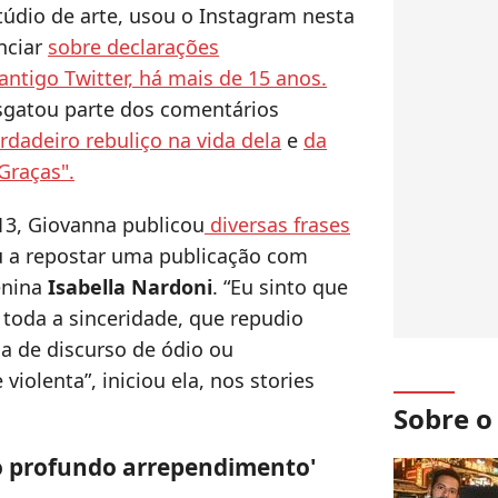
údio de arte, usou o Instagram nesta
unciar
sobre declarações
antigo Twitter, há mais de 15 anos.
esgatou parte dos comentários
dadeiro rebuliço na vida dela
e
da
Graças".
13, Giovanna publicou
diversas frases
ou a repostar uma publicação com
enina
Isabella Nardoni
. “Eu sinto que
toda a sinceridade, que repudio
 de discurso de ódio ou
violenta”, iniciou ela, nos stories
Sobre 
ho profundo arrependimento'