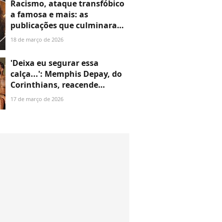
Racismo, ataque transfóbico
a famosa e mais: as
publicações que culminaram
no fim do namoro de 4 anos
18 de março de 2026
de Alanis Guillen, da novela
'Três Graças'
'Deixa eu segurar essa
calça...': Memphis Depay, do
Corinthians, reacende
rumores de romance com
17 de março de 2026
Maisa em nova foto da ex-
SBT; apresentadora já se
posicionou sobre boatos