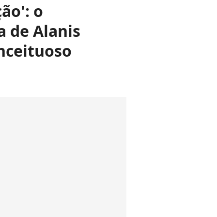
ão': o
a de Alanis
onceituoso