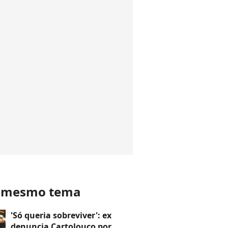
o mesmo tema
'Só queria sobreviver': ex
denuncia Cartolouco por