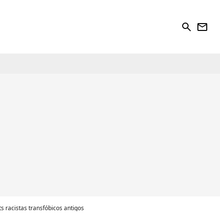
search
newsletter
 racistas transfóbicos antigos