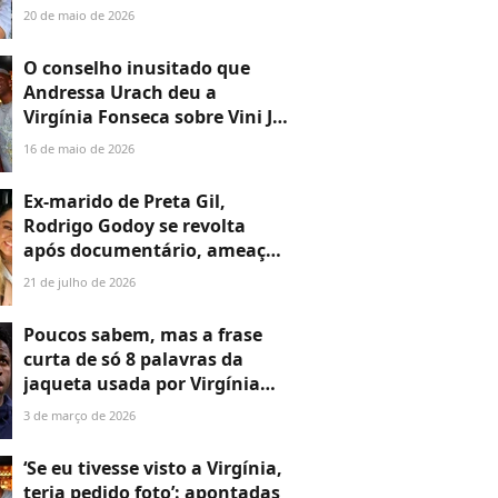
término com Vini Jr. e web
20 de maio de 2026
critica
O conselho inusitado que
Andressa Urach deu a
Virgínia Fonseca sobre Vini Jr.
antes da suposta traição:
16 de maio de 2026
'Falei para colocar...'
Ex-marido de Preta Gil,
Rodrigo Godoy se revolta
após documentário, ameaça
famosos e é DETONADO na
21 de julho de 2026
web: 'Tinha que ficar calado'
Poucos sabem, mas a frase
curta de só 8 palavras da
jaqueta usada por Virgínia
em jogo do Real Madrid já
3 de março de 2026
rendeu dor de cabeça para
Vini Jr.
‘Se eu tivesse visto a Virgínia,
teria pedido foto’: apontadas