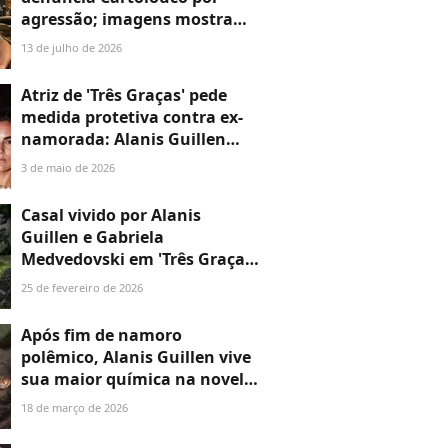
agressão; imagens mostram
ex-jornalista da Globo e ex-'A
13 de julho de 2026
Fazenda' queimando
namorada com cigarro
Atriz de 'Três Graças' pede
medida protetiva contra ex-
namorada: Alanis Guillen
denuncia perseguição,
3 de maio de 2026
ameaças e invasão de
privacidade
Casal vivido por Alanis
Guillen e Gabriela
Medvedovski em 'Três Graças'
sofre preconceito! Mãe do ex-
25 de fevereiro de 2026
BBB Davi Brito é acusada de
homofobia após critica a
Após fim de namoro
capítulo com 1ª cena íntima:
polêmico, Alanis Guillen vive
'Ser humano está
sua maior química na novela
desobedecendo'
'Três Graças'; Lorena e
18 de março de 2026
Juquinha dão passo decisivo