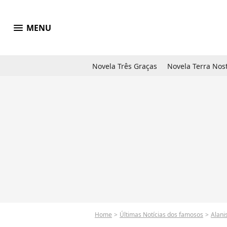
menu
MENU
Novela Três Graças
Novela Terra Nos
Home
Últimas Notícias dos famosos
Alani