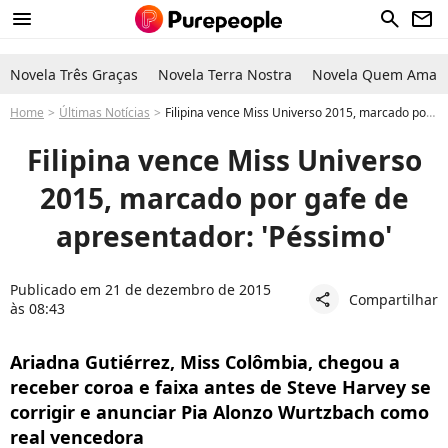
menu
search
newsletter
Novela Três Graças
Novela Terra Nostra
Novela Quem Ama C
Home
Últimas Notícias
Filipina vence Miss Universo 2015, marcado por gafe de apresentador: 'Péssimo'
Filipina vence Miss Universo
2015, marcado por gafe de
apresentador: 'Péssimo'
Publicado em 21 de dezembro de 2015
Compartilhar
share
às 08:43
Ariadna Gutiérrez, Miss Colômbia, chegou a
receber coroa e faixa antes de Steve Harvey se
corrigir e anunciar Pia Alonzo Wurtzbach como
real vencedora