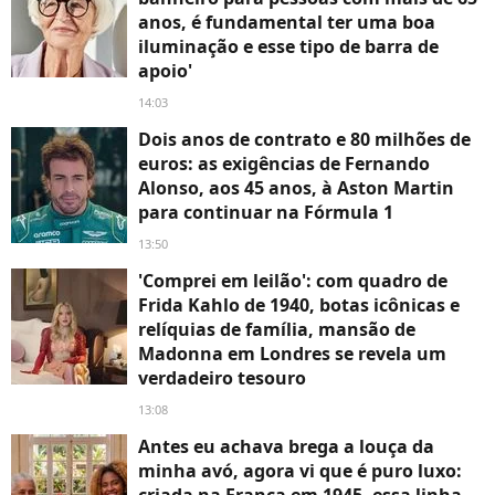
anos, é fundamental ter uma boa
iluminação e esse tipo de barra de
apoio'
14:03
Dois anos de contrato e 80 milhões de
euros: as exigências de Fernando
Alonso, aos 45 anos, à Aston Martin
para continuar na Fórmula 1
13:50
'Comprei em leilão': com quadro de
Frida Kahlo de 1940, botas icônicas e
relíquias de família, mansão de
Madonna em Londres se revela um
verdadeiro tesouro
13:08
Antes eu achava brega a louça da
minha avó, agora vi que é puro luxo:
criada na França em 1945, essa linha