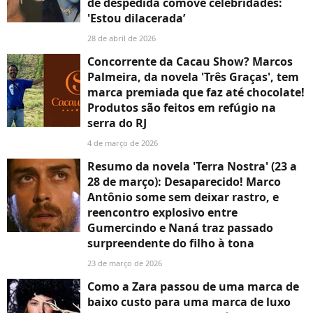
de despedida comove celebridades:
'Estou dilacerada’
28 de abril de 2026
Concorrente da Cacau Show? Marcos
Palmeira, da novela 'Três Graças', tem
marca premiada que faz até chocolate!
Produtos são feitos em refúgio na
serra do RJ
4 de março de 2026
Resumo da novela 'Terra Nostra' (23 a
28 de março): Desaparecido! Marco
Antônio some sem deixar rastro, e
reencontro explosivo entre
Gumercindo e Naná traz passado
surpreendente do filho à tona
23 de março de 2026
Como a Zara passou de uma marca de
baixo custo para uma marca de luxo