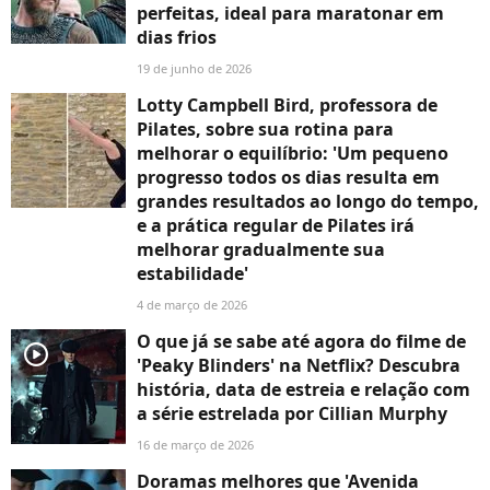
perfeitas, ideal para maratonar em
dias frios
19 de junho de 2026
Lotty Campbell Bird, professora de
Pilates, sobre sua rotina para
melhorar o equilíbrio: 'Um pequeno
progresso todos os dias resulta em
grandes resultados ao longo do tempo,
e a prática regular de Pilates irá
melhorar gradualmente sua
estabilidade'
4 de março de 2026
O que já se sabe até agora do filme de
player2
'Peaky Blinders' na Netflix? Descubra
história, data de estreia e relação com
a série estrelada por Cillian Murphy
16 de março de 2026
Doramas melhores que 'Avenida