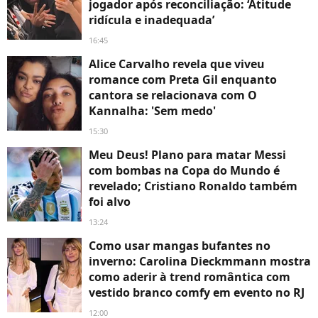
jogador após reconciliação: ‘Atitude
ridícula e inadequada’
16:45
Alice Carvalho revela que viveu
romance com Preta Gil enquanto
cantora se relacionava com O
Kannalha: 'Sem medo'
15:30
Meu Deus! Plano para matar Messi
com bombas na Copa do Mundo é
revelado; Cristiano Ronaldo também
foi alvo
13:24
Como usar mangas bufantes no
inverno: Carolina Dieckmmann mostra
como aderir à trend romântica com
vestido branco comfy em evento no RJ
12:00