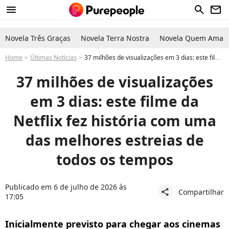
menu
search
newsletter
Novela Três Graças
Novela Terra Nostra
Novela Quem Ama C
Home
Últimas Notícias
37 milhões de visualizações em 3 dias: este filme da Netflix fez história com uma das melhores estreias de todos os tempos
37 milhões de visualizações
em 3 dias: este filme da
Netflix fez história com uma
das melhores estreias de
todos os tempos
Publicado em 6 de julho de 2026 às
Compartilhar
share
17:05
Inicialmente previsto para chegar aos cinemas