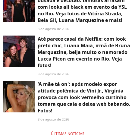
ousada e decotão: famosas arrasam
com looks all black em evento da YSL
no Rio. Veja fotos de Vitória Strada,
Bela Gil, Luana Marquezine e mais!
8 de agosto de 2026
Até parece casal da Netflix: com look
preto chic, Luana Maia, irmã de Bruna
Marquezine, beija muito o namorado
Lucca Picon em evento no Rio. Veja
fotos!
8 de agosto de 2026
'A mãe tá on': após modelo expor
atitude polêmica de Vini Jr., Virgínia
provoca com look vermelho curtinho
tomara que caia e deixa web babando.
Fotos!
8 de agosto de 2026
ÚLTIMAS NOTÍCIAS