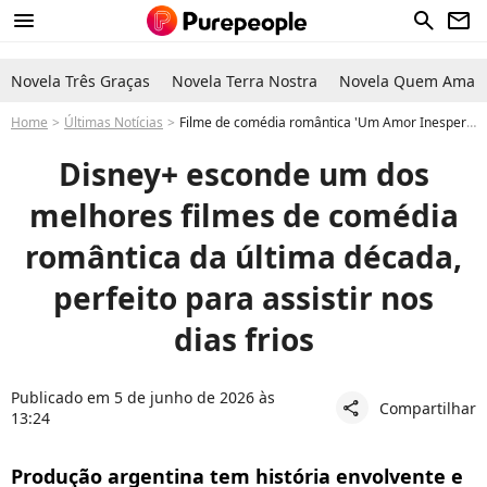
menu
search
newsletter
Novela Três Graças
Novela Terra Nostra
Novela Quem Ama C
Home
Últimas Notícias
Filme de comédia romântica 'Um Amor Inesperado' está no Disney+ e é uma das melhores escolhas para assistir nos dias frios
Disney+ esconde um dos
melhores filmes de comédia
romântica da última década,
perfeito para assistir nos
dias frios
Publicado em 5 de junho de 2026 às
Compartilhar
share
13:24
Produção argentina tem história envolvente e