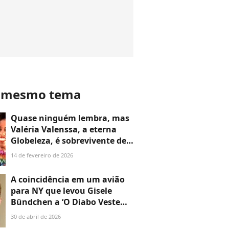
o mesmo tema
Quase ninguém lembra, mas
Valéria Valenssa, a eterna
Globeleza, é sobrevivente de
um acidente de avião: ‘Nem
14 de fevereiro de 2026
sabia se estava viva ou morta’
A coincidência em um avião
para NY que levou Gisele
Bündchen a ‘O Diabo Veste
Prada’: quase ninguém sabe
30 de abril de 2026
disso até hoje