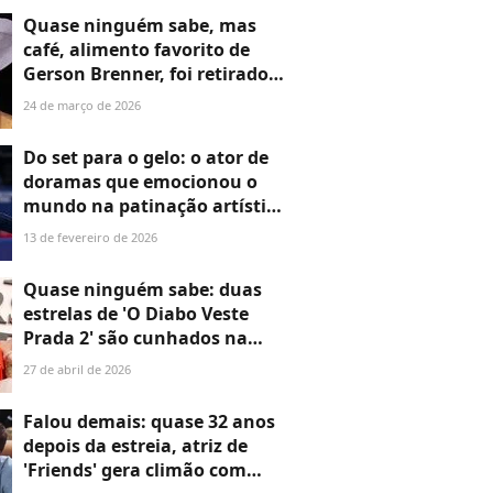
Quase ninguém sabe, mas
café, alimento favorito de
Gerson Brenner, foi retirado
da rotina durante
24 de março de 2026
tratamento delicado em
decisão dolorosa: 'Pra não
Do set para o gelo: o ator de
sentir o cheiro'
doramas que emocionou o
mundo na patinação artística
das Olimpíadas de Inverno
13 de fevereiro de 2026
2026 - e quase ninguém ficou
sabendo
Quase ninguém sabe: duas
estrelas de 'O Diabo Veste
Prada 2' são cunhados na
vida real; há 16 anos, o
27 de abril de 2026
casamento de uma delas
uniu o outro casal
Falou demais: quase 32 anos
depois da estreia, atriz de
'Friends' gera climão com