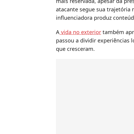
mais reservada, apesar da pre
atacante segue sua trajetória
influenciadora produz conteúdo
A
vida no exterior
também apro
passou a dividir experiências 
que cresceram.