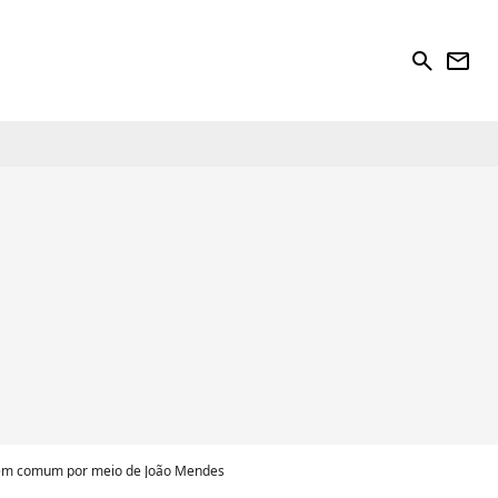
search
newsletter
 em comum por meio de João Mendes