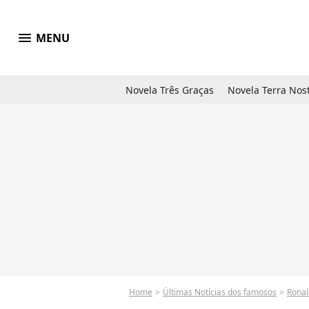
menu
MENU
Novela Três Graças
Novela Terra Nos
Home
Últimas Notícias dos famosos
Ronal