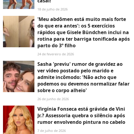
casal!
18 de julho de 2026
'Meu abdômen está muito mais forte
do que era antes': os 5 exercícios
rápidos que Gisele Bündchen inclui na
rotina para ter barriga tonificada após
parto do 3º filho
24 de fevereiro de 2026
Sasha 'previu' rumor de gravidez ao
ver vídeo postado pelo marido e
admite incômodo: 'Não acho que
podemos ou devemos normalizar falar
sobre o corpo alheio'
26 de junho de 2026
Virgínia Fonseca está grávida de Vini
Jr.? Assessoria quebra o silêncio após
rumor envolvendo pintura no cabelo
7 de julho de 2026