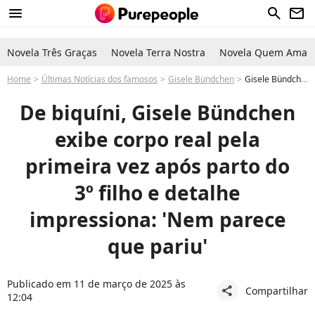
menu
search
newsletter
Novela Três Graças
Novela Terra Nostra
Novela Quem Ama C
Home
Últimas Notícias dos famosos
Gisele Bündchen
Gisele Bündchen, de biquíni, exibe corpo real pela primeira vez após o parto do 3º filho e choca a web: 'Nem parece que pariu'
De biquíni, Gisele Bündchen
exibe corpo real pela
primeira vez após parto do
3º filho e detalhe
impressiona: 'Nem parece
que pariu'
Publicado em 11 de março de 2025 às
Compartilhar
share
12:04