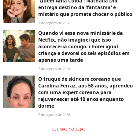
'Quem Ama Cuida': Nathalia Dill
entrega destino da 'fantasma' e
mistério que promete chocar o público
7 de agosto de 2026
Quando vi essa nova minissérie da
Netflix, não imaginei que isso
aconteceria comigo: chorei igual
criança e devorei os seis episódios em
apenas uma tarde
7 de agosto de 2026
O truque de skincare coreano que
Carolina Ferraz, aos 58 anos, aprendeu
com uma expert coreana para
rejuvenescer até 10 anos enquanto
dorme
7 de agosto de 2026
ÚLTIMAS NOTÍCIAS