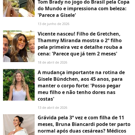
Tom Brady no jogo do Brasil pela Copa
do Mundo e impressiona com beleza:
'Parece a Gisele'
13 de junho de 2026
Vicente nasceu! Filho de Gretchen,
Thammy Miranda mostra o 2º filho
pela primeira vez e detalhe rouba a
cena: 'Parece que já tem 2 meses'
18 de abril de 2026
A mudança importante na rotina de
Gisele Bündchen, aos 45 anos, para
manter o corpo forte: 'Posso pegar
meu filho e não tenho dores nas
costas'
13 de abril de 2026
Grávida pela 3ª vez e com filha de 11
meses, Bruna Biancardi pode ter parto
normal após duas cesáreas? Médicos