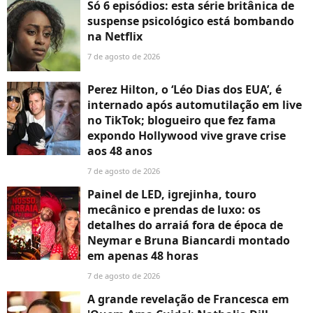
Só 6 episódios: esta série britânica de
suspense psicológico está bombando
na Netflix
7 de agosto de 2026
Perez Hilton, o ‘Léo Dias dos EUA’, é
internado após automutilação em live
no TikTok; blogueiro que fez fama
expondo Hollywood vive grave crise
aos 48 anos
7 de agosto de 2026
Painel de LED, igrejinha, touro
mecânico e prendas de luxo: os
detalhes do arraiá fora de época de
Neymar e Bruna Biancardi montado
em apenas 48 horas
7 de agosto de 2026
A grande revelação de Francesca em