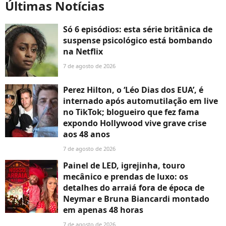
Últimas Notícias
Só 6 episódios: esta série britânica de
suspense psicológico está bombando
na Netflix
7 de agosto de 2026
Perez Hilton, o ‘Léo Dias dos EUA’, é
internado após automutilação em live
no TikTok; blogueiro que fez fama
expondo Hollywood vive grave crise
aos 48 anos
7 de agosto de 2026
Painel de LED, igrejinha, touro
mecânico e prendas de luxo: os
detalhes do arraiá fora de época de
Neymar e Bruna Biancardi montado
em apenas 48 horas
7 de agosto de 2026