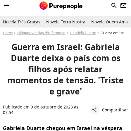
menu
search
newsletter
Novela Três Graças
Novela Terra Nostra
Novela Quem Ama C
Home
Últimas Notícias dos famosos
Gabriela Duarte
Guerra em Israel faz Gabriela Duarte viver momento tenso e se esconder em abrigo com os filhos. Atriz atualiza situação ao deixar o país
Guerra em Israel: Gabriela
Duarte deixa o país com os
filhos após relatar
momentos de tensão. 'Triste
e grave'
Publicado em 9 de outubro de 2023 às
Compartilhar
share
07:54
Gabriela Duarte chegou em Israel na véspera