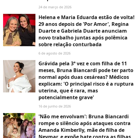
24 de março de 2026
Helena e Maria Eduarda estão de volta!
29 anos depois de 'Por Amor', Regina
Duarte e Gabriela Duarte anunciam
novo trabalho juntas após polêmica
sobre relação conturbada
6 de agosto de 2026
Grávida pela 3ª vez e com filha de 11
meses, Bruna Biancardi pode ter parto
normal após duas cesáreas? Médicos
explicam: 'O principal risco é a ruptura
uterina, que é rara, mas
potencialmente grave'
16 de junho de 2026
'Não me envolvam': Bruna Biancardi
rompe o silêncio após ataques contra
Amanda Kimberlly, mãe de filha de
Neymar, e expõe hate contra as filhas