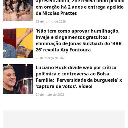
apresentadora, Zoe revela lindo pedido
em oração há 2 anos e entrega apelido
de Nicolas Prattes
22 de junho de 2026
'Não tem como aprovar humilhação,
inveja e xingamentos gratuitos':
eliminação de Jonas Sulzbach do 'BBB
26' revolta Ary Fontoura
25 de março de 2026
Luciano Huck divide web por crítica
polêmica e controversa ao Bolsa
Família: 'Perversidade da burguesia' x
'captura de votos'. Vídeo!
24 de maio de 2026