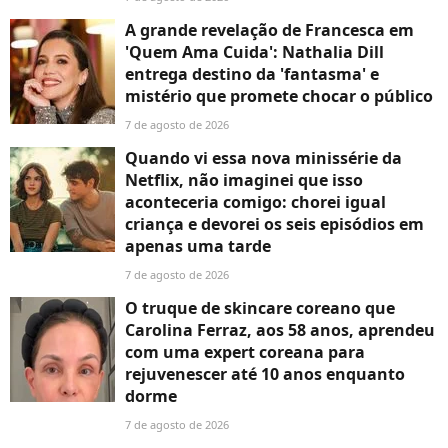
A grande revelação de Francesca em
'Quem Ama Cuida': Nathalia Dill
entrega destino da 'fantasma' e
mistério que promete chocar o público
7 de agosto de 2026
Quando vi essa nova minissérie da
Netflix, não imaginei que isso
aconteceria comigo: chorei igual
criança e devorei os seis episódios em
apenas uma tarde
7 de agosto de 2026
O truque de skincare coreano que
Carolina Ferraz, aos 58 anos, aprendeu
com uma expert coreana para
rejuvenescer até 10 anos enquanto
dorme
7 de agosto de 2026