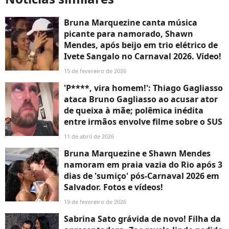
Bruna Marquezine canta música
picante para namorado, Shawn
Mendes, após beijo em trio elétrico de
Ivete Sangalo no Carnaval 2026. Vídeo!
15 de fevereiro de 2026
'P****, vira homem!': Thiago Gagliasso
ataca Bruno Gagliasso ao acusar ator
de queixa à mãe; polêmica inédita
entre irmãos envolve filme sobre o SUS
11 de abril de 2026
Bruna Marquezine e Shawn Mendes
namoram em praia vazia do Rio após 3
dias de 'sumiço' pós-Carnaval 2026 em
Salvador. Fotos e vídeos!
19 de fevereiro de 2026
Sabrina Sato grávida de novo! Filha da