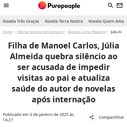
menu
search
newsletter
Novela Três Graças
Novela Terra Nostra
Novela Quem Ama C
Home
Últimas Notícias dos famosos
Manoel Carlos (Maneco)
Julia Almeida, filha famosa de Manoel Carlos, reage após rumor de impedir visitas ao pai: 'Ele pediu...'
Filha de Manoel Carlos, Júlia
Almeida quebra silêncio ao
ser acusada de impedir
visitas ao pai e atualiza
saúde do autor de novelas
após internação
Publicado em 3 de janeiro de 2025 às
Compartilhar
share
14:27