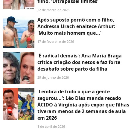
filho. 'Ultrapassei limites'
22 de março de 2026
Após suposto pornô com o filho,
Andressa Urach enaltece Arthur:
'Muito mais homem que...'
17 de fevereiro de 2026
'É radical demais': Ana Maria Braga
critica criação dos netos e faz forte
desabafo sobre parto da filha
29 de junho de 2026
'Lembra de tudo o que a gente
segurou...': Léo Dias manda recado
ÁCIDO à Virgínia após expor que filhas
tiveram menos de 2 semanas de aula
em 2026
1 de abril de 2026