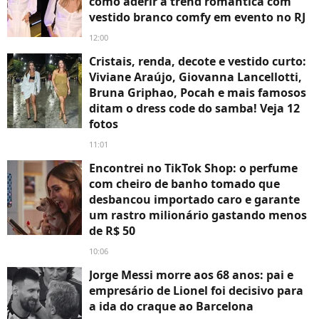
como aderir à trend romântica com
vestido branco comfy em evento no RJ
12:00
Cristais, renda, decote e vestido curto:
Viviane Araújo, Giovanna Lancellotti,
Bruna Griphao, Pocah e mais famosos
ditam o dress code do samba! Veja 12
fotos
11:01
Encontrei no TikTok Shop: o perfume
com cheiro de banho tomado que
desbancou importado caro e garante
um rastro milionário gastando menos
de R$ 50
10:06
Jorge Messi morre aos 68 anos: pai e
empresário de Lionel foi decisivo para
a ida do craque ao Barcelona