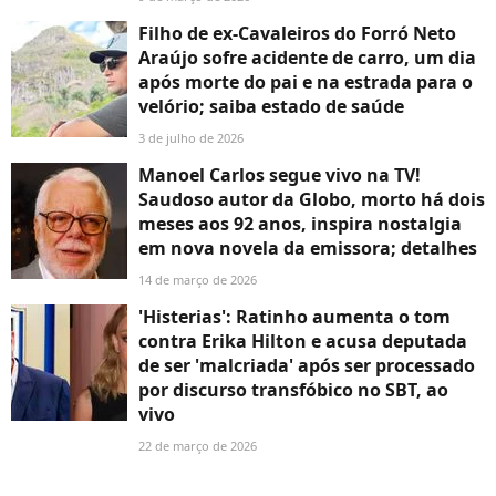
Filho de ex-Cavaleiros do Forró Neto
Araújo sofre acidente de carro, um dia
após morte do pai e na estrada para o
velório; saiba estado de saúde
3 de julho de 2026
Manoel Carlos segue vivo na TV!
Saudoso autor da Globo, morto há dois
meses aos 92 anos, inspira nostalgia
em nova novela da emissora; detalhes
14 de março de 2026
'Histerias': Ratinho aumenta o tom
contra Erika Hilton e acusa deputada
de ser 'malcriada' após ser processado
por discurso transfóbico no SBT, ao
vivo
22 de março de 2026