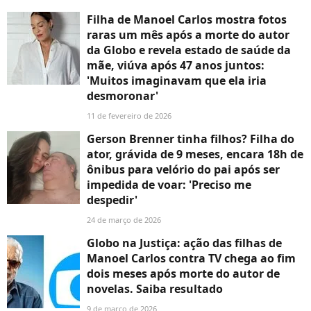
Filha de Manoel Carlos mostra fotos
raras um mês após a morte do autor
da Globo e revela estado de saúde da
mãe, viúva após 47 anos juntos:
'Muitos imaginavam que ela iria
desmoronar'
11 de fevereiro de 2026
Gerson Brenner tinha filhos? Filha do
ator, grávida de 9 meses, encara 18h de
ônibus para velório do pai após ser
impedida de voar: 'Preciso me
despedir'
24 de março de 2026
Globo na Justiça: ação das filhas de
Manoel Carlos contra TV chega ao fim
dois meses após morte do autor de
novelas. Saiba resultado
9 de março de 2026