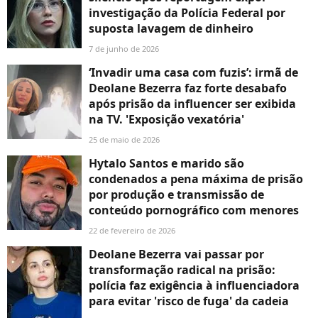
investigação da Polícia Federal por
suposta lavagem de dinheiro
7 de junho de 2026
‘Invadir uma casa com fuzis’: irmã de
Deolane Bezerra faz forte desabafo
após prisão da influencer ser exibida
na TV. 'Exposição vexatória'
25 de maio de 2026
Hytalo Santos e marido são
condenados a pena máxima de prisão
por produção e transmissão de
conteúdo pornográfico com menores
22 de fevereiro de 2026
Deolane Bezerra vai passar por
transformação radical na prisão:
polícia faz exigência à influenciadora
para evitar 'risco de fuga' da cadeia