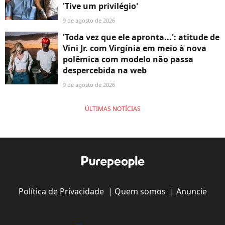
'Tive um privilégio'
9 de agosto de 2026
'Toda vez que ele apronta...': atitude de
Vini Jr. com Virgínia em meio à nova
polêmica com modelo não passa
despercebida na web
9 de agosto de 2026
ÚLTIMAS NOTÍCIAS
Política de Privacidade
|
Quem somos
|
Anuncie