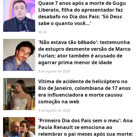
Quase 7 anos após a morte de Gugu
Liberato, filha do apresentador faz
desabafo no Dia dos Pais: 'Só Deus
sabe o quanto você...'
00:24
'Não estava tão bêbado': testemunha
de estupro desmente versão de Marco
Furlan; ator também é acusado de
agarrar prima menor de idade
9 de agosto de 2026
Vítima de acidente de helicóptero no
Rio de Janeiro, colombiana de 17 anos
era influenciadora e morte causou
comoção na web
9 de agosto de 2026
'Primeiro Dia dos Pais sem o meu': Ana
Paula Renault se emociona ao
relembrar o pai meses após sua morte: