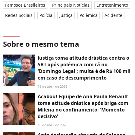
Famosos Brasileiros
Principais Notícias
Entretenimento
Redes Sociais
Polícia
Justiça
Polêmica
Acidente
Sobre o mesmo tema
Justiça toma atitude drástica contra o
SBT após polêmica com rã no
'Domingo Legal'; multa é de R$ 100 mil
em caso de descumprimento
15 de abril de 2026
Acabou! Equipe de Ana Paula Renault
toma atitude drástica após briga com
Milena no confinamento: 'Momento
decisivo’
19 de abril de 2026
Após declaração absurda de Solange