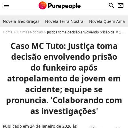
menu
search
newsletter
Novela Três Graças
Novela Terra Nostra
Novela Quem Ama C
Home
Últimas Notícias
Justiça toma decisão envolvendo prisão de MC Tuto após atropelamento de jovem e equipe se pronuncia: 'Colaborando com as investigações'
Caso MC Tuto: Justiça toma
decisão envolvendo prisão
do funkeiro após
atropelamento de jovem em
acidente; equipe se
pronuncia. 'Colaborando com
as investigações'
Publicado em 24 de janeiro de 2026 às