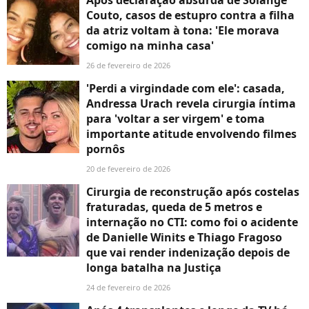
Couto, casos de estupro contra a filha
da atriz voltam à tona: 'Ele morava
comigo na minha casa'
26 de fevereiro de 2026
'Perdi a virgindade com ele': casada,
Andressa Urach revela cirurgia íntima
para 'voltar a ser virgem' e toma
importante atitude envolvendo filmes
pornôs
20 de fevereiro de 2026
Cirurgia de reconstrução após costelas
fraturadas, queda de 5 metros e
internação no CTI: como foi o acidente
de Danielle Winits e Thiago Fragoso
que vai render indenização depois de
longa batalha na Justiça
24 de fevereiro de 2026