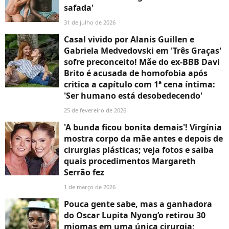
safada'
31 de julho de 2026
Casal vivido por Alanis Guillen e
Gabriela Medvedovski em 'Três Graças'
sofre preconceito! Mãe do ex-BBB Davi
Brito é acusada de homofobia após
critica a capítulo com 1ª cena íntima:
'Ser humano está desobedecendo'
25 de fevereiro de 2026
'A bunda ficou bonita demais'! Virgínia
mostra corpo da mãe antes e depois de
cirurgias plásticas; veja fotos e saiba
quais procedimentos Margareth
Serrão fez
1 de março de 2026
Pouca gente sabe, mas a ganhadora
do Oscar Lupita Nyong’o retirou 30
miomas em uma única cirurgia;