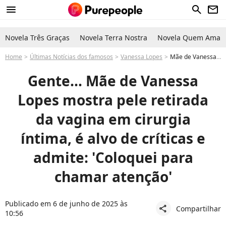
menu
search
newsletter
Novela Três Graças
Novela Terra Nostra
Novela Quem Ama C
Home
Últimas Notícias dos famosos
Vanessa Lopes
Mãe de Vanessa Lopes mostra antes e depois da vagina após passar por cirurgia íntima e foto choca a web
Gente… Mãe de Vanessa
Lopes mostra pele retirada
da vagina em cirurgia
íntima, é alvo de críticas e
admite: 'Coloquei para
chamar atenção'
Publicado em 6 de junho de 2025 às
Compartilhar
share
10:56