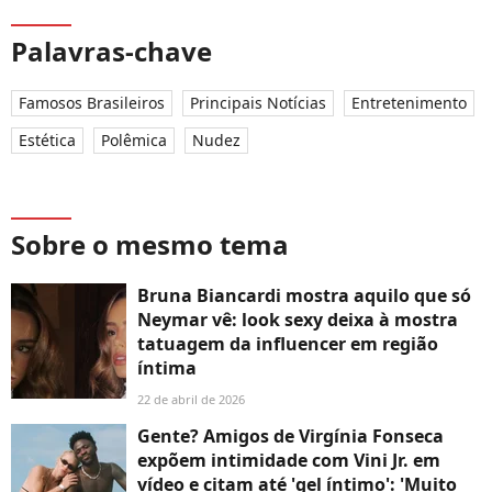
Palavras-chave
Famosos Brasileiros
Principais Notícias
Entretenimento
Estética
Polêmica
Nudez
Sobre o mesmo tema
Bruna Biancardi mostra aquilo que só
Neymar vê: look sexy deixa à mostra
tatuagem da influencer em região
íntima
22 de abril de 2026
Gente? Amigos de Virgínia Fonseca
expõem intimidade com Vini Jr. em
vídeo e citam até 'gel íntimo': 'Muito