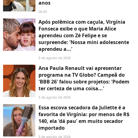
anos
06:03
Após polêmica com caçula, Virgínia
Fonseca exibe o que Maria Alice
aprendeu com Zé Felipe e se
surpreende: 'Nossa mini adolescente
aprendeu a...'
5 de agosto de 2026
Ana Paula Renault vai apresentar
programa na TV Globo? Campeã do
'BBB 26' falou sobre projetos: 'Podem
ter certeza de uma coisa...'
5 de agosto de 2026
Essa escova secadora da Juliette é a
favorita de Virgínia: por menos de R$
140, ela 'dá pau' em muito secador
importado
5 de agosto de 2026