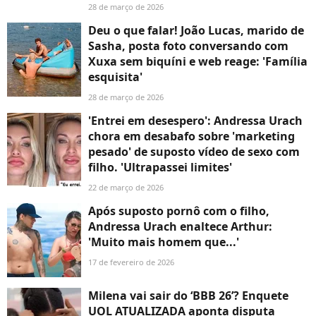
28 de março de 2026
Deu o que falar! João Lucas, marido de
Sasha, posta foto conversando com
Xuxa sem biquíni e web reage: 'Família
esquisita'
28 de março de 2026
'Entrei em desespero': Andressa Urach
chora em desabafo sobre 'marketing
pesado' de suposto vídeo de sexo com
filho. 'Ultrapassei limites'
22 de março de 2026
Após suposto pornô com o filho,
Andressa Urach enaltece Arthur:
'Muito mais homem que...'
17 de fevereiro de 2026
Milena vai sair do ‘BBB 26’? Enquete
UOL ATUALIZADA aponta disputa