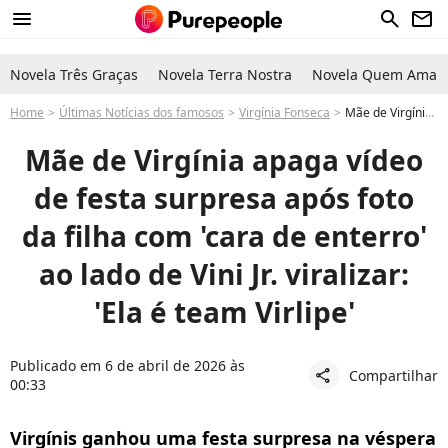
menu
search
newsletter
Novela Três Graças
Novela Terra Nostra
Novela Quem Ama C
Home
Últimas Notícias dos famosos
Virgínia Fonseca
Mãe de Virgínia apaga vídeo de festa surpresa após foto da filha 'triste' ao lado de Vini Jr. viralizar
Mãe de Virgínia apaga vídeo
de festa surpresa após foto
da filha com 'cara de enterro'
ao lado de Vini Jr. viralizar:
'Ela é team Virlipe'
Publicado em 6 de abril de 2026 às
Compartilhar
share
00:33
Virgínis ganhou uma festa surpresa na véspera