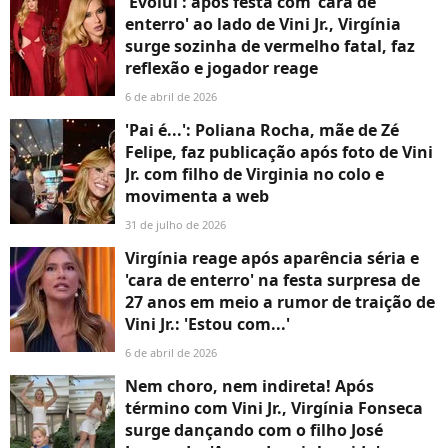
'Evoluí': após festa com 'cara de
enterro' ao lado de Vini Jr., Virgínia
surge sozinha de vermelho fatal, faz
reflexão e jogador reage
6 de abril de 2026
'Pai é...': Poliana Rocha, mãe de Zé
Felipe, faz publicação após foto de Vini
Jr. com filho de Virginia no colo e
movimenta a web
31 de julho de 2026
Virgínia reage após aparência séria e
'cara de enterro' na festa surpresa de
27 anos em meio a rumor de traição de
Vini Jr.: 'Estou com...'
6 de abril de 2026
Nem choro, nem indireta! Após
término com Vini Jr., Virgínia Fonseca
surge dançando com o filho José