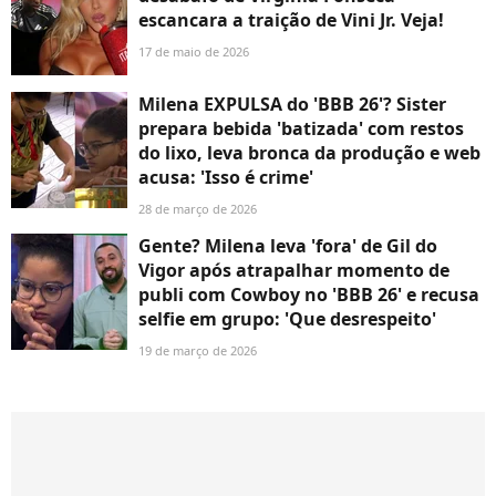
escancara a traição de Vini Jr. Veja!
17 de maio de 2026
Milena EXPULSA do 'BBB 26'? Sister
prepara bebida 'batizada' com restos
do lixo, leva bronca da produção e web
acusa: 'Isso é crime'
28 de março de 2026
Gente? Milena leva 'fora' de Gil do
Vigor após atrapalhar momento de
publi com Cowboy no 'BBB 26' e recusa
selfie em grupo: 'Que desrespeito'
19 de março de 2026