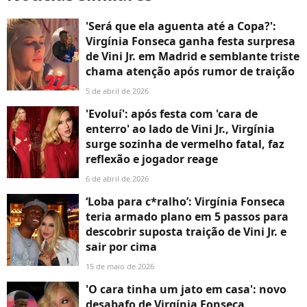
'Será que ela aguenta até a Copa?':
Virgínia Fonseca ganha festa surpresa
de Vini Jr. em Madrid e semblante triste
chama atenção após rumor de traição
5 de abril de 2026
'Evoluí': após festa com 'cara de
enterro' ao lado de Vini Jr., Virgínia
surge sozinha de vermelho fatal, faz
reflexão e jogador reage
6 de abril de 2026
‘Loba para c*ralho’: Virgínia Fonseca
teria armado plano em 5 passos para
descobrir suposta traição de Vini Jr. e
sair por cima
15 de maio de 2026
'O cara tinha um jato em casa': novo
desabafo de Virgínia Fonseca