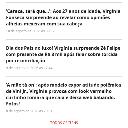
'Caraca, será que...': Aos 27 anos de idade, Virginia
Fonseca surpreende ao revelar como opiniões
alheias mexeram com sua cabeça
10 de agosto de 2026 às 09:32
Dia dos Pais no luxo! Virgínia surpreende Zé Felipe
com presente de R$ 8 mil após falar sobre torcida
por reconciliação
9 de agosto de 2026 às 12:44
'A mãe tá on': após modelo expor atitude polêmica
de Vini Jr., Virgínia provoca com look vermelho
curtinho tomara que caia e deixa web babando.
Fotos!
8 de agosto de 2026 às 20:51
TODOS OS ITENS