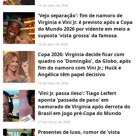
15 de maio de 2026
'Vejo separação': fim de namoro de
Virginia e Vini Jr. é previsto após a Copa
do Mundo 2026 por vidente em meio a
suposta 'vista grossa' da famosa
14 de abril de 2026
Copa 2026: Virginia decide ficar com
quadro no 'Domingão', da Globo, após
fim do namoro com Vini Jr.; Huck e
Angélica têm papel decisivo
19 de maio de 2026
'Vini Jr. passa ileso': Tiago Leifert
aponta 'passada de pano' em
namorado de Virginia após derrota do
Brasil em jogo pré-Copa do Mundo
27 de março de 2026
Presentes de luxo, rumor de 'vista