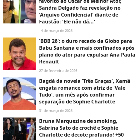
favorito ao Oscar de Melhor Ator,
Sandra Delgado faz revelação no
'Arquivo Confidencial' diante de
Faustão: 'Ele não dá...'
14 de março de 2026
'BBB 26': o duro recado da Globo para
Babu Santana e mais confinados após
plano do ator para expulsar Ana Paula
Renault
27 de fevereiro de 2026
Bagdá da novela 'Três Graças', Xamã
engata romance com atriz de 'Vale
Tudo', um mês após confirmar
separação de Sophie Charlotte
31 de março de 2026
Bruna Marquezine de smoking,
Sabrina Sato de crochê e Sophie
Charlotte de decote profundo! +50