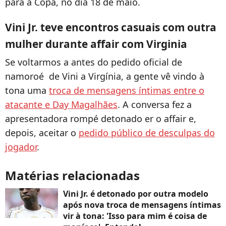
para a Copa, no dia 18 de maio.
Vini Jr. teve encontros casuais com outra
mulher durante affair com Virginia
Se voltarmos a antes do pedido oficial de
namoroé de Vini a Virgínia, a gente vê vindo à
tona uma
troca de mensagens íntimas entre o
atacante e Day Magalhães
. A conversa fez a
apresentadora rompé detonado er o affair e,
depois, aceitar o
pedido público de desculpas do
jogador
.
Matérias relacionadas
Vini Jr. é detonado por outra modelo
após nova troca de mensagens íntimas
vir à tona: 'Isso para mim é coisa de