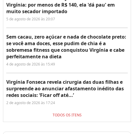
Virgínia: por menos de R$ 140, ela 'dá pau' em
muito secador importado
5 de agosto de 2026 às 20:07
Sem cacau, zero açúcar e nada de chocolate preto:
se você ama doces, esse pudim de chia é a
sobremesa fitness que conquistou Virgínia e cabe
perfeitamente na dieta
4 de agosto de 2026 às 15:49
Virgínia Fonseca revela cirurgia das duas filhas e
surpreende ao anunciar afastamento inédito das
redes sociais: ‘Ficar off até...’
2 de agosto de 2026 às 17:24
TODOS OS ITENS