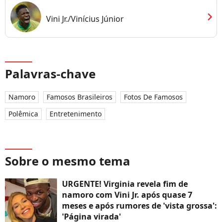
chevron_right
Vini Jr./Vinícius Júnior
Palavras-chave
Namoro
Famosos Brasileiros
Fotos De Famosos
Polêmica
Entretenimento
Sobre o mesmo tema
URGENTE! Virginia revela fim de
namoro com Vini Jr. após quase 7
meses e após rumores de 'vista grossa':
'Página virada'