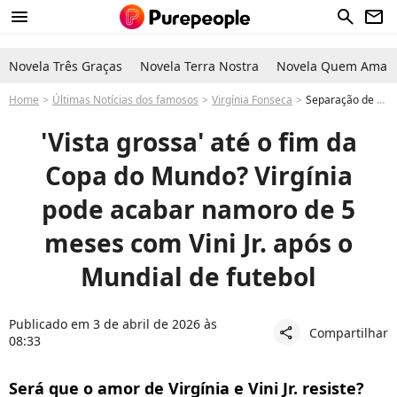
menu
search
newsletter
Novela Três Graças
Novela Terra Nostra
Novela Quem Ama C
Home
Últimas Notícias dos famosos
Virgínia Fonseca
Separação de Virginia e Vini Jr. pode acontecer após a Copa do Mundo? Famosa faz 'vista grossa' a rumores sobre atacante da Seleção do Brasil
'Vista grossa' até o fim da
Copa do Mundo? Virgínia
pode acabar namoro de 5
meses com Vini Jr. após o
Mundial de futebol
Publicado em 3 de abril de 2026 às
Compartilhar
share
08:33
Será que o amor de Virgínia e Vini Jr. resiste?