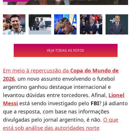
VEJA TODAS AS FOTOS
Em meio à repercussão da
Copa do Mundo de
2026
, um novo assunto envolvendo o futebol
argentino ganhou destaque internacional e
levantou dúvidas entre torcedores. Afinal,
Lionel
Messi
está sendo investigado pelo
FBI
? Já adianto
que a resposta, com base nas informações
divulgadas pelo jornal argentino, é não.
O que
está sob análise das autoridades norte