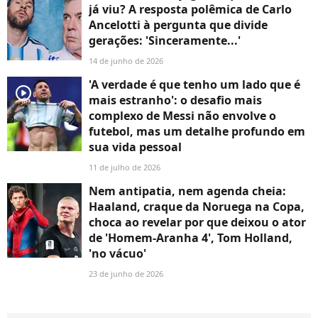
já viu? A resposta polêmica de Carlo
Ancelotti à pergunta que divide
gerações: 'Sinceramente...'
14 de junho de 2026
'A verdade é que tenho um lado que é
player2
mais estranho': o desafio mais
complexo de Messi não envolve o
futebol, mas um detalhe profundo em
sua vida pessoal
11 de julho de 2026
Nem antipatia, nem agenda cheia:
Haaland, craque da Noruega na Copa,
choca ao revelar por que deixou o ator
de 'Homem-Aranha 4', Tom Holland,
'no vácuo'
23 de junho de 2026