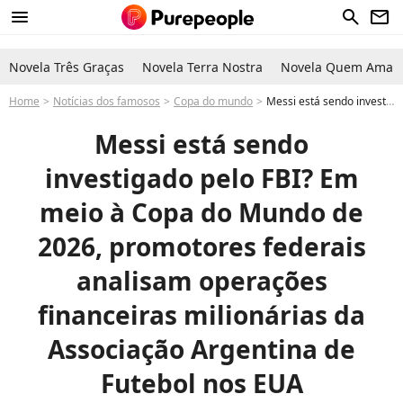
menu
search
newsletter
Novela Três Graças
Novela Terra Nostra
Novela Quem Ama C
Home
Notícias dos famosos
Copa do mundo
Messi está sendo investigado pelo FBI? Entenda a investigação sobre operações milionárias da AFA nos EUA
Messi está sendo
investigado pelo FBI? Em
meio à Copa do Mundo de
2026, promotores federais
analisam operações
financeiras milionárias da
Associação Argentina de
Futebol nos EUA