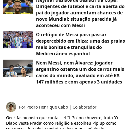
Dirigentes de futebol e carta aberta do
pai do jogador aumentam chances de
novo Mundial; situação parecida já
aconteceu com Messi
O refúgio de Messi para passar
despercebido em Ibiza: uma das praias
mais bonitas e tranquilas do
Mediterrâneo espanhol
Nem Messi, nem Álvarez: jogador
argentino ostenta um dos carros mais
caros do mundo, avaliado em até R$
147 milhões e com apenas 3 unidades
Por
Pedro Henrique Cabo
|
Colaborador
Geek fashionista que canta 'Let It Go' no chuveiro, trata 'O
Diabo Veste Prada' como religião e escolheu Piplup como
seu inicial. Jornalista metido a designer, cinéfilo de