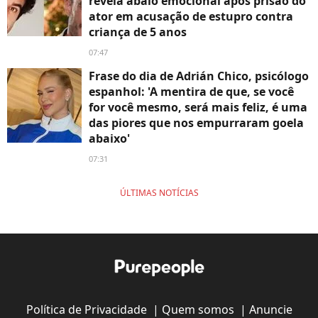
revela abalo emocional após prisão do
ator em acusação de estupro contra
criança de 5 anos
07:47
Frase do dia de Adrián Chico, psicólogo
espanhol: 'A mentira de que, se você
for você mesmo, será mais feliz, é uma
das piores que nos empurraram goela
abaixo'
07:31
ÚLTIMAS NOTÍCIAS
Política de Privacidade
|
Quem somos
|
Anuncie