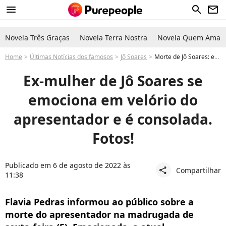
menu
search
newsletter
Novela Três Graças
Novela Terra Nostra
Novela Quem Ama C
Home
Últimas Notícias dos famosos
Jô Soares
Morte de Jô Soares: ex-mulher do apresentador é consolada durante velório. Fotos!
Ex-mulher de Jô Soares se
emociona em velório do
apresentador e é consolada.
Fotos!
Publicado em 6 de agosto de 2022 às
Compartilhar
share
11:38
Flavia Pedras informou ao público sobre a
morte do apresentador na madrugada de