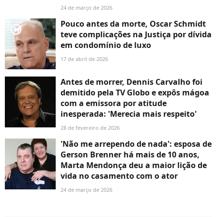
24 de março de 2026
Pouco antes da morte, Oscar Schmidt
player2
teve complicações na Justiça por dívida
em condomínio de luxo
17 de abril de 2026
Antes de morrer, Dennis Carvalho foi
demitido pela TV Globo e expôs mágoa
com a emissora por atitude
inesperada: 'Merecia mais respeito'
28 de fevereiro de 2026
'Não me arrependo de nada': esposa de
Gerson Brenner há mais de 10 anos,
Marta Mendonça deu a maior lição de
vida no casamento com o ator
24 de março de 2026