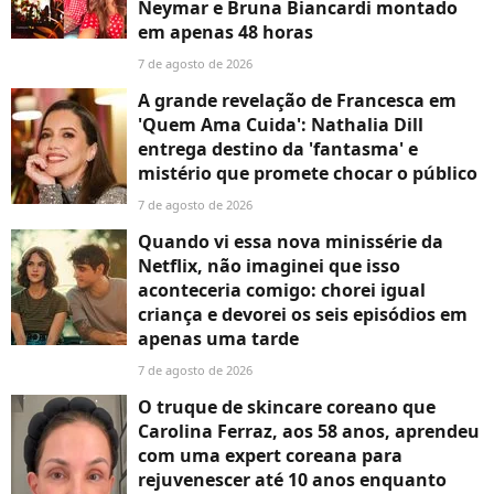
Neymar e Bruna Biancardi montado
em apenas 48 horas
7 de agosto de 2026
A grande revelação de Francesca em
'Quem Ama Cuida': Nathalia Dill
entrega destino da 'fantasma' e
mistério que promete chocar o público
7 de agosto de 2026
Quando vi essa nova minissérie da
Netflix, não imaginei que isso
aconteceria comigo: chorei igual
criança e devorei os seis episódios em
apenas uma tarde
7 de agosto de 2026
O truque de skincare coreano que
Carolina Ferraz, aos 58 anos, aprendeu
com uma expert coreana para
rejuvenescer até 10 anos enquanto