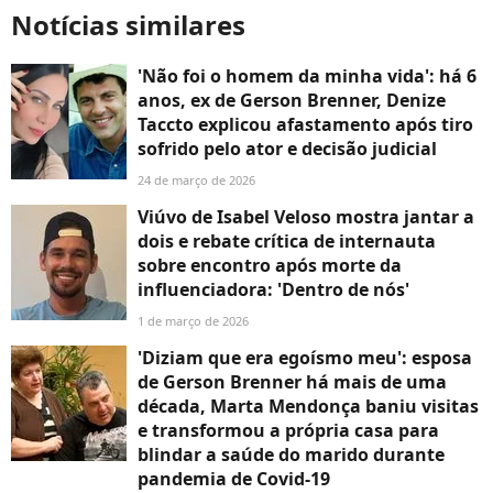
Notícias similares
'Não foi o homem da minha vida': há 6
anos, ex de Gerson Brenner, Denize
Taccto explicou afastamento após tiro
sofrido pelo ator e decisão judicial
24 de março de 2026
Viúvo de Isabel Veloso mostra jantar a
dois e rebate crítica de internauta
sobre encontro após morte da
influenciadora: 'Dentro de nós'
1 de março de 2026
'Diziam que era egoísmo meu': esposa
de Gerson Brenner há mais de uma
década, Marta Mendonça baniu visitas
e transformou a própria casa para
blindar a saúde do marido durante
pandemia de Covid-19