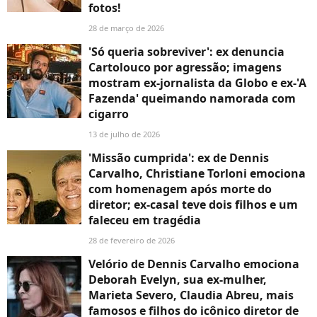
fotos!
28 de março de 2026
'Só queria sobreviver': ex denuncia
Cartolouco por agressão; imagens
mostram ex-jornalista da Globo e ex-'A
Fazenda' queimando namorada com
cigarro
13 de julho de 2026
'Missão cumprida': ex de Dennis
Carvalho, Christiane Torloni emociona
com homenagem após morte do
diretor; ex-casal teve dois filhos e um
faleceu em tragédia
28 de fevereiro de 2026
Velório de Dennis Carvalho emociona
Deborah Evelyn, sua ex-mulher,
Marieta Severo, Claudia Abreu, mais
famosos e filhos do icônico diretor de